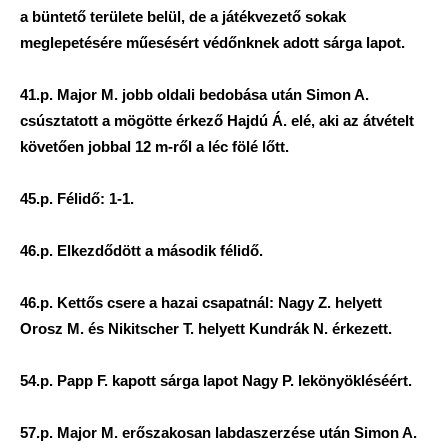
a büntető területe belül, de a játékvezető sokak
meglepetésére műesésért védőnknek adott sárga lapot.
41.p. Major M. jobb oldali bedobása után Simon A.
csúsztatott a mögötte érkező Hajdú Á. elé, aki az átvételt
követően jobbal 12 m-ről a léc fölé lőtt.
45.p. Félidő: 1-1.
46.p. Elkezdődött a második félidő.
46.p. Kettős csere a hazai csapatnál: Nagy Z. helyett
Orosz M. és Nikitscher T. helyett Kundrák N. érkezett.
54.p. Papp F. kapott sárga lapot Nagy P. lekönyökléséért.
57.p. Major M. erőszakosan labdaszerzése után Simon A.