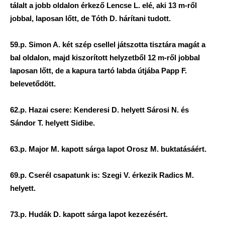
tálalt a jobb oldalon érkező Lencse L. elé, aki 13 m-ről
jobbal, laposan lőtt, de Tóth D. hárítani tudott.
59.p. Simon A. két szép csellel játszotta tisztára magát a
bal oldalon, majd kiszorított helyzetből 12 m-ről jobbal
laposan lőtt, de a kapura tartó labda útjába Papp F.
belevetődött.
62.p. Hazai csere: Kenderesi D. helyett Sárosi N. és
Sándor T. helyett Sidibe.
63.p. Major M. kapott sárga lapot Orosz M. buktatásáért.
69.p. Cserél csapatunk is: Szegi V. érkezik Radics M.
helyett.
73.p. Hudák D. kapott sárga lapot kezezésért.