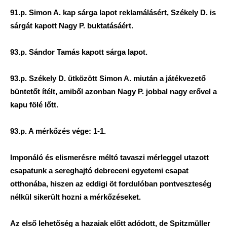
91.p. Simon A. kap sárga lapot reklamálásért, Székely D. is
sárgát kapott Nagy P. buktatásáért.
93.p. Sándor Tamás kapott sárga lapot.
93.p. Székely D. ütközött Simon A. miután a játékvezető
büntetőt ítélt, amiből azonban Nagy P. jobbal nagy erővel a
kapu fölé lőtt.
93.p. A mérkőzés vége: 1-1.
Imponáló és elismerésre méltó tavaszi mérleggel utazott
csapatunk a sereghajtó debreceni egyetemi csapat
otthonába, hiszen az eddigi öt fordulóban pontveszteség
nélkül sikerült hozni a mérkőzéseket.
Az első lehetőség a hazaiak előtt adódott, de Spitzmüller