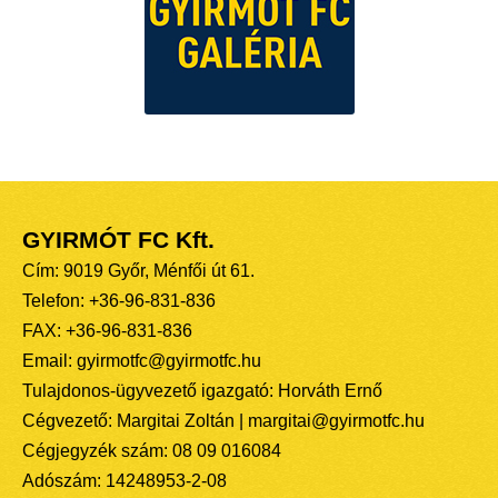
GYIRMÓT FC Kft.
Cím: 9019 Győr, Ménfői út 61.
Telefon: +36-96-831-836
FAX: +36-96-831-836
Email: gyirmotfc@gyirmotfc.hu
Tulajdonos-ügyvezető igazgató: Horváth Ernő
Cégvezető: Margitai Zoltán | margitai@gyirmotfc.hu
Cégjegyzék szám: 08 09 016084
Adószám: 14248953-2-08