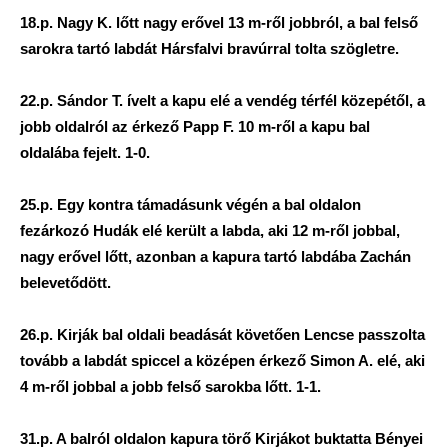
18.p. Nagy K. lőtt nagy erővel 13 m-ről jobbról, a bal felső
sarokra tartó labdát Hársfalvi bravúrral tolta szögletre.
22.p. Sándor T. ívelt a kapu elé a vendég térfél közepétől, a
jobb oldalról az érkező Papp F. 10 m-ről a kapu bal
oldalába fejelt. 1-0.
25.p. Egy kontra támadásunk végén a bal oldalon
fezárkozó Hudák elé került a labda, aki 12 m-ről jobbal,
nagy erővel lőtt, azonban a kapura tartó labdába Zachán
belevetődött.
26.p. Kirják bal oldali beadását követően Lencse passzolta
tovább a labdát spiccel a középen érkező Simon A. elé, aki
4 m-ről jobbal a jobb felső sarokba lőtt. 1-1.
31.p. A balról oldalon kapura törő Kirjákot buktatta Bényei