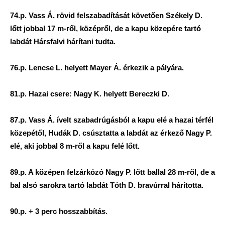
74.p. Vass Á. rövid felszabadítását követően Székely D.
lőtt jobbal 17 m-ről, középről, de a kapu közepére tartó
labdát Hársfalvi hárítani tudta.
76.p. Lencse L. helyett Mayer Á. érkezik a pályára.
81.p. Hazai csere: Nagy K. helyett Bereczki D.
87.p. Vass Á. ívelt szabadrúgásból a kapu elé a hazai térfél
közepétől, Hudák D. csúsztatta a labdát az érkező Nagy P.
elé, aki jobbal 8 m-ről a kapu felé lőtt.
89.p. A középen felzárkózó Nagy P. lőtt ballal 28 m-ről, de a
bal alsó sarokra tartó labdát Tóth D. bravúrral hárította.
90.p. + 3 perc hosszabbítás.