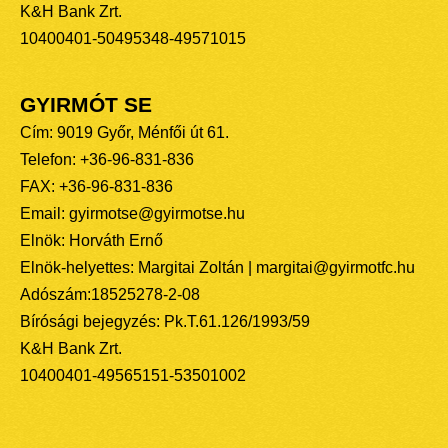
K&H Bank Zrt.
10400401-50495348-49571015
GYIRMÓT SE
Cím: 9019 Győr, Ménfői út 61.
Telefon: +36-96-831-836
FAX: +36-96-831-836
Email: gyirmotse@gyirmotse.hu
Elnök: Horváth Ernő
Elnök-helyettes: Margitai Zoltán | margitai@gyirmotfc.hu
Adószám:18525278-2-08
Bírósági bejegyzés: Pk.T.61.126/1993/59
K&H Bank Zrt.
10400401-49565151-53501002