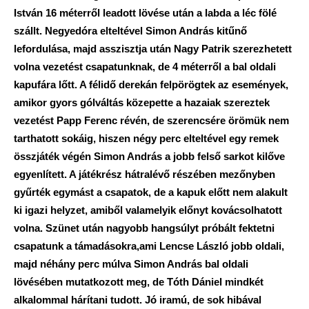
István 16 méterről leadott lövése után a labda a léc fölé
szállt. Negyedóra elteltével Simon András kitűnő
lefordulása, majd asszisztja után Nagy Patrik szerezhetett
volna vezetést csapatunknak, de 4 méterről a bal oldali
kapufára lőtt. A félidő derekán felpörögtek az események,
amikor gyors gólváltás közepette a hazaiak szereztek
vezetést Papp Ferenc révén, de szerencsére örömük nem
tarthatott sokáig, hiszen négy perc elteltével egy remek
összjáték végén Simon András a jobb felső sarkot kilőve
egyenlített. A játékrész hátralévő részében mezőnyben
gyűrték egymást a csapatok, de a kapuk előtt nem alakult
ki igazi helyzet, amiből valamelyik előnyt kovácsolhatott
volna. Szünet után nagyobb hangsúlyt próbált fektetni
csapatunk a támadásokra,ami Lencse László jobb oldali,
majd néhány perc múlva Simon András bal oldali
lövésében mutatkozott meg, de Tóth Dániel mindkét
alkalommal hárítani tudott. Jó iramú, de sok hibával