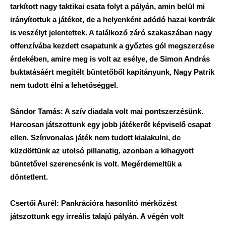
tarkított nagy taktikai csata folyt a pályán, amin belül mi
irányítottuk a játékot, de a helyenként adódó hazai kontrák
is veszélyt jelentettek. A találkozó záró szakaszában nagy
offenzívába kezdett csapatunk a győztes gól megszerzése
érdekében, amire meg is volt az esélye, de Simon András
buktatásáért megítélt büntetőből kapitányunk, Nagy Patrik
nem tudott élni a lehetőséggel.
Sándor Tamás: A szív diadala volt mai pontszerzésünk.
Harcosan játszottunk egy jobb játékerőt képviselő csapat
ellen. Színvonalas játék nem tudott kialakulni, de
küzdöttünk az utolsó pillanatig, azonban a kihagyott
büntetővel szerencsénk is volt. Megérdemeltük a
döntetlent.
Csertői Aurél: Pankrációra hasonlító mérkőzést
játszottunk egy irreális talajú pályán. A végén volt