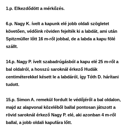
1.p. Elkezdődött a mérkőzés.
6.p. Nagy K. ívelt a kapunk elé jobb oldali szögletet
követően, védőink röviden fejelték ki a labdát, ami után
Spitzmüller lőtt 16 m-ről jobbal, de a labda a kapu fölé
szállt.
14.p. Nagy P. ívelt szabadrúgásból a kapu elé 25 m-ről a
bal oldalról, a hosszú saroknál érkező Hudák
centiméterekkel késett le a labdáról, így Tóth D. hárítani
tudott.
15.p. Simon A. remekül fordult le védőjéről a bal oldalon,
majd az alapvonal közeléből ballal pontosan játszott a
rövid saroknál érkező Nagy P. elé, aki azonban 4 m-ről
ballal, a jobb oldali kapufára lőtt.