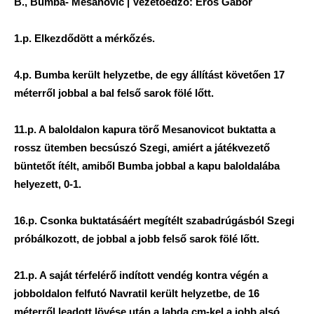
B., Bumba- Mesanovic | Vezetőedző: Erős Gábor
1.p. Elkezdődött a mérkőzés.
4.p. Bumba került helyzetbe, de egy állítást követően 17
méterről jobbal a bal felső sarok fölé lőtt.
11.p. A baloldalon kapura törő Mesanovicot buktatta a
rossz ütemben becsúszó Szegi, amiért a játékvezető
büntetőt ítélt, amiből Bumba jobbal a kapu baloldalába
helyezett, 0-1.
16.p. Csonka buktatásáért megítélt szabadrúgásból Szegi
próbálkozott, de jobbal a jobb felső sarok fölé lőtt.
21.p. A saját térfelérő indított vendég kontra végén a
jobboldalon felfutó Navratil került helyzetbe, de 16
méterről leadott lövése után a labda cm-kel a jobb alsó