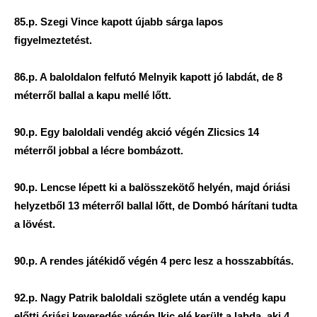
85.p. Szegi Vince kapott újabb sárga lapos
figyelmeztetést.
86.p. A baloldalon felfutó Melnyik kapott jó labdát, de 8
méterről ballal a kapu mellé lőtt.
90.p. Egy baloldali vendég akció végén Zlicsics 14
méterről jobbal a lécre bombázott.
90.p. Lencse lépett ki a balösszekötő helyén, majd óriási
helyzetből 13 méterről ballal lőtt, de Dombó hárítani tudta
a lövést.
90.p. A rendes játékidő végén 4 perc lesz a hosszabbítás.
92.p. Nagy Patrik baloldali szöglete után a vendég kapu
előtti óriási keveredés végén Ikic elé került a labda, aki 4