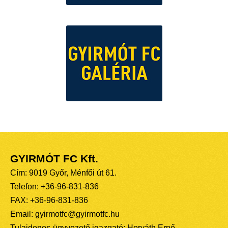
GYIRMÓT FC Kft.
Cím: 9019 Győr, Ménfői út 61.
Telefon: +36-96-831-836
FAX: +36-96-831-836
Email: gyirmotfc@gyirmotfc.hu
Tulajdonos-ügyvezető igazgató: Horváth Ernő