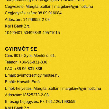
Cégvezető: Margitai Zoltán | margitai@gyirmotfc.hu
Cégjegyzék szám: 08 09 016084
Adószám: 14248953-2-08
K&H Bank Zrt.
10400401-50495348-49571015
GYIRMÓT SE
Cím: 9019 Győr, Ménfői út 61.
Telefon: +36-96-831-836
FAX: +36-96-831-836
Email: gyirmotse@gyirmotse.hu
Elnök: Horváth Ernő
Elnök-helyettes: Margitai Zoltán | margitai@gyirmotfc.hu
Adószám:18525278-2-08
Bírósági bejegyzés: Pk.T.61.126/1993/59
K&H Bank Zrt.