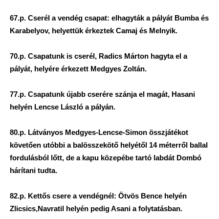
67.p. Cserél a vendég csapat: elhagyták a pályát Bumba és
Karabelyov, helyettük érkeztek Camaj és Melnyik.
70.p. Csapatunk is cserél, Radics Márton hagyta el a
pályát, helyére érkezett Medgyes Zoltán.
77.p. Csapatunk újabb cserére szánja el magát, Hasani
helyén Lencse László a pályán.
80.p. Látványos Medgyes-Lencse-Simon összjátékot
követően utóbbi a balösszekötő helyétől 14 méterről ballal
fordulásból lőtt, de a kapu közepébe tartó labdát Dombó
hárítani tudta.
82.p. Kettős csere a vendégnél: Ötvös Bence helyén
Zlicsics,Navratil helyén pedig Asani a folytatásban.