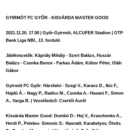
GYIRMÓT FC GYŐR - KISVÁRDA MASTER GOOD
2021.11.20. 17.00 | Győr-Gyirmót, ALCUFER Stadion | OTP
Bank Liga NBI., 13. forduló
Játékvezetők: Káprály Mihály - Szert Balázs, Huszár
Balázs - Csonka Bence - Farkas Ádám, Kóbor Péter, Oláh
Gábor
Gyirmót FC Győr: Hársfalvi - Szegi V., Karacs D., Ikic F.,
Hajdú Á. - Nagy P., Radics M., Csonka A.- Hasani F., Simon
A., Varga B. | Vezetőedző: Csertői Aurél
Kisvárda Master Good: Dombó D.- Hej V., Kravchenko A.,
Herdi P., Peteleu- Simovic S.- Navratil, Karabelyov, Ötvös