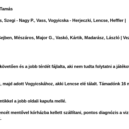
e Tamás
Szegi - Nagy P., Vass, Vogyicska - Herjeczki, Lencse, Heffler |
Sejben, Mészáros, Major G., Vaskó, Kártik, Madarász, László | V
etően és a jobb térdét fájlalta, aki nem tudta folytatni a játéko
őtt, majd adott Vogyicskához, akki Lencse elé tálalt. Támadónk 16 
tikkel a jobb oldali kapufa mellé.
cét mentővel kórházba kellett szállítani, pontos diagnózis a vi
.