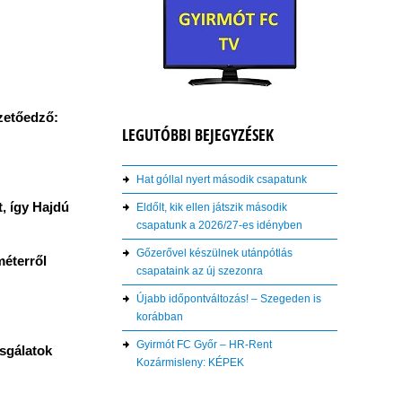
ezetőedző:
LEGUTÓBBI BEJEGYZÉSEK
Hat góllal nyert második csapatunk
t, így Hajdú
Eldőlt, kik ellen játszik második
csapatunk a 2026/27-es idényben
Gőzerővel készülnek utánpótlás
méterről
csapataink az új szezonra
Újabb időpontváltozás! – Szegeden is
korábban
Gyirmót FC Győr – HR-Rent
zsgálatok
Kozármisleny: KÉPEK