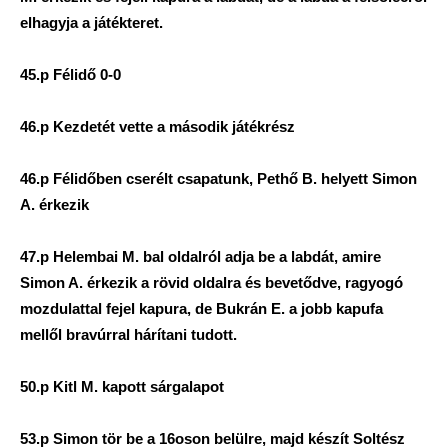
elhagyja a játékteret.
45.p Félidő 0-0
46.p Kezdetét vette a második játékrész
46.p Félidőben cserélt csapatunk, Pethő B. helyett Simon
A. érkezik
47.p Helembai M. bal oldalról adja be a labdát, amire
Simon A. érkezik a rövid oldalra és bevetődve, ragyogó
mozdulattal fejel kapura, de Bukrán E. a jobb kapufa
mellől bravúrral hárítani tudott.
50.p Kitl M. kapott sárgalapot
53.p Simon tör be a 16oson belülre, majd készít Soltész