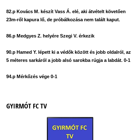
82.p Kovács M. készít Vass Á. elé, aki átvételt követően
23m-ről kapura lő, de próbálkozása nem talált kaput.
86.p Medgyes Z. helyére Szegi V. érkezik
90.p Hamed Y. lépett ki a védők között és jobb oldalról, az
5 méteres sarkáról a jobb alsó sarokba rúgja a labdát. 0-1
94.p Mérkőzés vége 0-1
GYIRMÓT FC TV