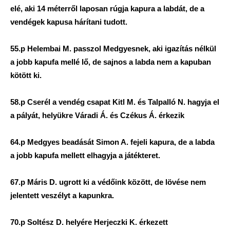
elé, aki 14 méterről laposan rúgja kapura a labdát, de a
vendégek kapusa hárítani tudott.
55.p Helembai M. passzol Medgyesnek, aki igazítás nélkül
a jobb kapufa mellé lő, de sajnos a labda nem a kapuban
kötött ki.
58.p Cserél a vendég csapat Kitl M. és Talpalló N. hagyja el
a pályát, helyükre Váradi Á. és Czékus Á. érkezik
64.p Medgyes beadását Simon A. fejeli kapura, de a labda
a jobb kapufa mellett elhagyja a játékteret.
67.p Máris D. ugrott ki a védőink között, de lövése nem
jelentett veszélyt a kapunkra.
70.p Soltész D. helyére Herjeczki K. érkezett