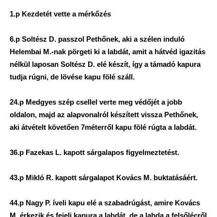
1.p Kezdetét vette a mérkőzés
6.p Soltész D. passzol Pethőnek, aki a szélen induló
Helembai M.-nak pörgeti ki a labdát, amit a hátvéd igazitás
nélkül laposan Soltész D. elé készít, így a támadó kapura
tudja rúgni, de lövése kapu fölé száll.
24.p Medgyes szép csellel verte meg védőjét a jobb
oldalon, majd az alapvonalról készített vissza Pethőnek,
aki átvételt követően 7méterről kapu fölé rúgta a labdát.
36.p Fazekas L. kapott sárgalapos figyelmeztetést.
43.p Mikló R. kapott sárgalapot Kovács M. buktatásáért.
44.p Nagy P. íveli kapu elé a szabadrúgást, amire Kovács
M. érkezik és fejeli kapura a labdát, de a labda a felsőlécről