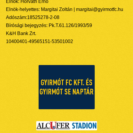
Elnök: Horváth Ernő
Elnök-helyettes: Margitai Zoltán | margitai@gyirmotfc.hu
Adószám:18525278-2-08
Bírósági bejegyzés: Pk.T.61.126/1993/59
K&H Bank Zrt.
10400401-49565151-53501002