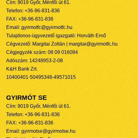
Cím: 9019 Győr, Ménfői út 61.
Telefon: +36-96-831-836
FAX: +36-96-831-836
Email: gyirmotfc@gyirmotfc.hu
Tulajdonos-ügyvezető igazgató: Horváth Ernő
Cégvezető: Margitai Zoltán | margitai@gyirmotfc.hu
Cégjegyzék szám: 08 09 016084
Adószám: 14248953-2-08
K&H Bank Zrt.
10400401-50495348-49571015
GYIRMÓT SE
Cím: 9019 Győr, Ménfői út 61.
Telefon: +36-96-831-836
FAX: +36-96-831-836
Email: gyirmotse@gyirmotse.hu