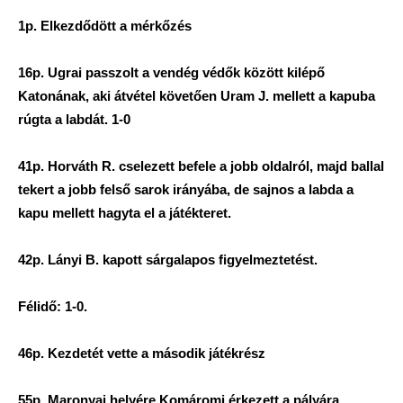
1p. Elkezdődött a mérkőzés
16p. Ugrai passzolt a vendég védők között kilépő
Katonának, aki átvétel követően Uram J. mellett a kapuba
rúgta a labdát. 1-0
41p. Horváth R. cselezett befele a jobb oldalról, majd ballal
tekert a jobb felső sarok irányába, de sajnos a labda a
kapu mellett hagyta el a játékteret.
42p. Lányi B. kapott sárgalapos figyelmeztetést.
Félidő: 1-0.
46p. Kezdetét vette a második játékrész
55p. Maronyai helyére Komáromi érkezett a pályára.