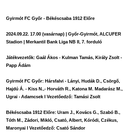
Gyirmót FC Győr - Békéscsaba 1912 Előre
2024.09.22. 17.00 (vasárnap) | Győr-Gyirmót, ALCUFER
Stadion | Merkantil Bank Liga NB II, 7. forduló
Játékvezetők: Gaál Ákos - Kulman Tamás, Király Zsolt -
Papp Ádám
Gyirmót FC Győr: Hársfalvi - Lányi, Hudák D., Csörgő,
Hajdú Á. - Kiss N.,- Horváth R., Katona M. Madarász M.,
Ugrai - Adamcsek I Vezetőedző: Tamási Zsolt
Békéscsaba 1912 Előre: Uram J., Kovács G., Szabó B.,
Tóth M., Zádori, Mikló, Csató, Albert, Kóródi, Czékus,
Maronyai I Vezetőedző: Csató Sándor