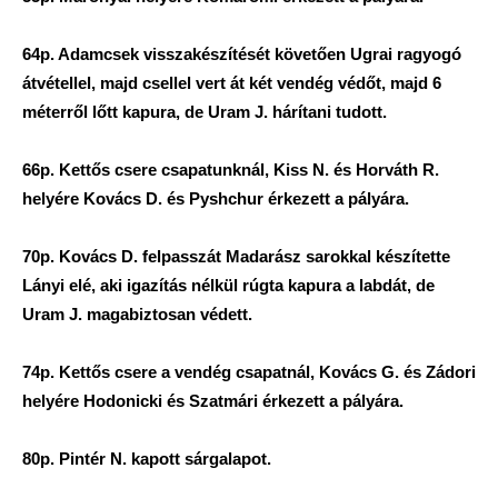
64p. Adamcsek visszakészítését követően Ugrai ragyogó
átvétellel, majd csellel vert át két vendég védőt, majd 6
méterről lőtt kapura, de Uram J. hárítani tudott.
66p. Kettős csere csapatunknál, Kiss N. és Horváth R.
helyére Kovács D. és Pyshchur érkezett a pályára.
70p. Kovács D. felpasszát Madarász sarokkal készítette
Lányi elé, aki igazítás nélkül rúgta kapura a labdát, de
Uram J. magabiztosan védett.
74p. Kettős csere a vendég csapatnál, Kovács G. és Zádori
helyére Hodonicki és Szatmári érkezett a pályára.
80p. Pintér N. kapott sárgalapot.