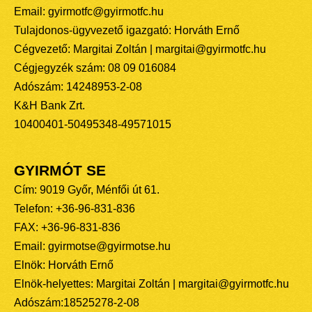
Email: gyirmotfc@gyirmotfc.hu
Tulajdonos-ügyvezető igazgató: Horváth Ernő
Cégvezető: Margitai Zoltán | margitai@gyirmotfc.hu
Cégjegyzék szám: 08 09 016084
Adószám: 14248953-2-08
K&H Bank Zrt.
10400401-50495348-49571015
GYIRMÓT SE
Cím: 9019 Győr, Ménfői út 61.
Telefon: +36-96-831-836
FAX: +36-96-831-836
Email: gyirmotse@gyirmotse.hu
Elnök: Horváth Ernő
Elnök-helyettes: Margitai Zoltán | margitai@gyirmotfc.hu
Adószám:18525278-2-08