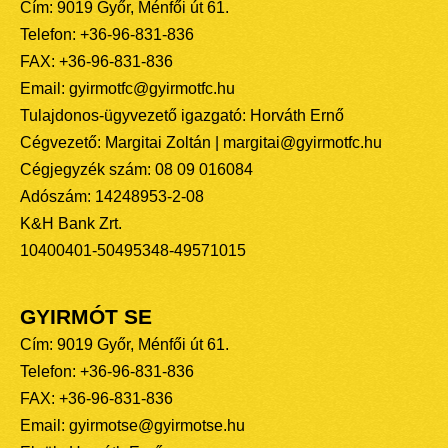
Cím: 9019 Győr, Ménfői út 61.
Telefon: +36-96-831-836
FAX: +36-96-831-836
Email: gyirmotfc@gyirmotfc.hu
Tulajdonos-ügyvezető igazgató: Horváth Ernő
Cégvezető: Margitai Zoltán | margitai@gyirmotfc.hu
Cégjegyzék szám: 08 09 016084
Adószám: 14248953-2-08
K&H Bank Zrt.
10400401-50495348-49571015
GYIRMÓT SE
Cím: 9019 Győr, Ménfői út 61.
Telefon: +36-96-831-836
FAX: +36-96-831-836
Email: gyirmotse@gyirmotse.hu