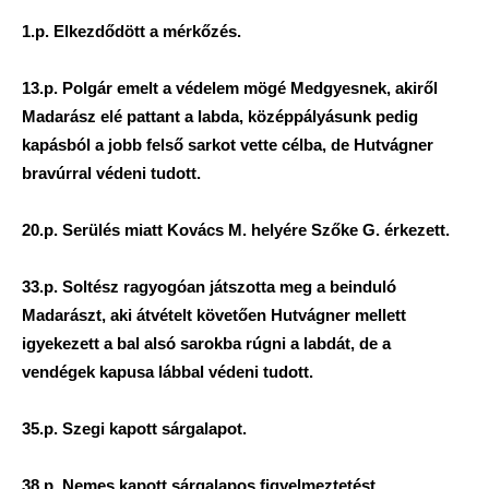
1.p. Elkezdődött a mérkőzés.
13.p. Polgár emelt a védelem mögé Medgyesnek, akiről
Madarász elé pattant a labda, középpályásunk pedig
kapásból a jobb felső sarkot vette célba, de Hutvágner
bravúrral védeni tudott.
20.p. Serülés miatt Kovács M. helyére Szőke G. érkezett.
33.p. Soltész ragyogóan játszotta meg a beinduló
Madarászt, aki átvételt követően Hutvágner mellett
igyekezett a bal alsó sarokba rúgni a labdát, de a
vendégek kapusa lábbal védeni tudott.
35.p. Szegi kapott sárgalapot.
38.p. Nemes kapott sárgalapos figyelmeztetést.