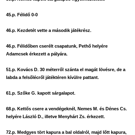
45.p. Félidő 0-0
46.p. Kezdetét vette a második játékrész.
46.p. Félidőben cserélt csapatunk, Pethő helyére
Adamcsek érkezett a pályára.
51.p. Kovács D. 30 méterről szánta el magát lövésre, de a
labda a felsőlécről játéktéren kívülre pattant.
61.p. Szőke G. kapott sárgalapot.
68.p. Kettős csere a vendégeknél, Nemes M. és Dénes Cs.
helyére László D., illetve Menyhárt Zs. érkezett.
72.p. Medgyes tört kapura a bal oldalról, majd lőtt kapura,