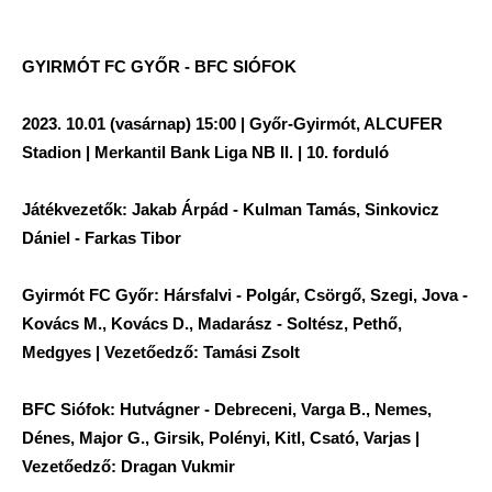
GYIRMÓT FC GYŐR - BFC SIÓFOK
2023. 10.01 (vasárnap) 15:00 | Győr-Gyirmót, ALCUFER
Stadion | Merkantil Bank Liga NB II. | 10. forduló
Játékvezetők: Jakab Árpád - Kulman Tamás, Sinkovicz
Dániel - Farkas Tibor
Gyirmót FC Győr: Hársfalvi - Polgár, Csörgő, Szegi, Jova -
Kovács M., Kovács D., Madarász - Soltész, Pethő,
Medgyes | Vezetőedző: Tamási Zsolt
BFC Siófok: Hutvágner - Debreceni, Varga B., Nemes,
Dénes, Major G., Girsik, Polényi, Kitl, Csató, Varjas |
Vezetőedző: Dragan Vukmir