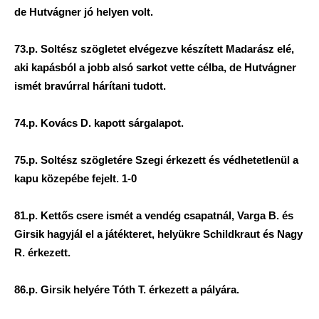
de Hutvágner jó helyen volt.
73.p. Soltész szögletet elvégezve készített Madarász elé,
aki kapásból a jobb alsó sarkot vette célba, de Hutvágner
ismét bravúrral hárítani tudott.
74.p. Kovács D. kapott sárgalapot.
75.p. Soltész szögletére Szegi érkezett és védhetetlenül a
kapu közepébe fejelt. 1-0
81.p. Kettős csere ismét a vendég csapatnál, Varga B. és
Girsik hagyjál el a játékteret, helyükre Schildkraut és Nagy
R. érkezett.
86.p. Girsik helyére Tóth T. érkezett a pályára.