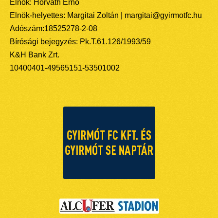
Elnök: Horváth Ernő
Elnök-helyettes: Margitai Zoltán | margitai@gyirmotfc.hu
Adószám:18525278-2-08
Bírósági bejegyzés: Pk.T.61.126/1993/59
K&H Bank Zrt.
10400401-49565151-53501002