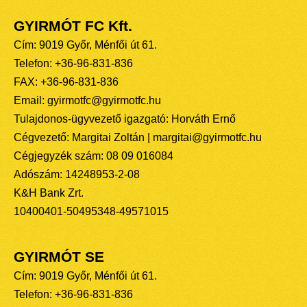
GYIRMÓT FC Kft.
Cím: 9019 Győr, Ménfői út 61.
Telefon: +36-96-831-836
FAX: +36-96-831-836
Email: gyirmotfc@gyirmotfc.hu
Tulajdonos-ügyvezető igazgató: Horváth Ernő
Cégvezető: Margitai Zoltán | margitai@gyirmotfc.hu
Cégjegyzék szám: 08 09 016084
Adószám: 14248953-2-08
K&H Bank Zrt.
10400401-50495348-49571015
GYIRMÓT SE
Cím: 9019 Győr, Ménfői út 61.
Telefon: +36-96-831-836