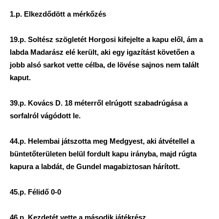
1.p. Elkezdődött a mérkőzés
19.p. Soltész szögletét Horgosi kifejelte a kapu elől, ám a
labda Madarász elé került, aki egy igazítást követően a
jobb alsó sarkot vette célba, de lövése sajnos nem talált
kaput.
39.p. Kovács D. 18 méterről elrúgott szabadrúgása a
sorfalról vágódott le.
44.p. Helembai játszotta meg Medgyest, aki átvétellel a
büntetőterületen belül fordult kapu irányba, majd rúgta
kapura a labdát, de Gundel magabiztosan hárított.
45.p. Félidő 0-0
46.p. Kezdetét vette a második játékrész