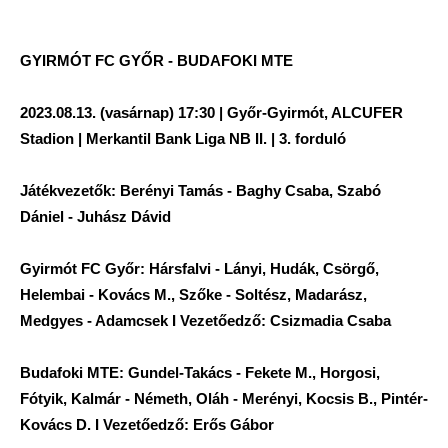
GYIRMÓT FC GYŐR - BUDAFOKI MTE
2023.08.13. (vasárnap) 17:30 | Győr-Gyirmót, ALCUFER
Stadion | Merkantil Bank Liga NB II. | 3. forduló
Játékvezetők: Berényi Tamás - Baghy Csaba, Szabó
Dániel - Juhász Dávid
Gyirmót FC Győr: Hársfalvi - Lányi, Hudák, Csörgő,
Helembai - Kovács M., Szőke - Soltész, Madarász,
Medgyes - Adamcsek I Vezetőedző: Csizmadia Csaba
Budafoki MTE: Gundel-Takács - Fekete M., Horgosi,
Fótyik, Kalmár - Németh, Oláh - Merényi, Kocsis B., Pintér-
Kovács D. I Vezetőedző: Erős Gábor