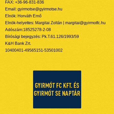
FAX: +36-96-831-836
Email: gyirmotse@gyirmotse.hu
Elnök: Horváth Ernő
Elnök-helyettes: Margitai Zoltán | margitai@gyirmotfc.hu
Adószám:18525278-2-08
Bírósági bejegyzés: Pk.T.61.126/1993/59
K&H Bank Zrt.
10400401-49565151-53501002