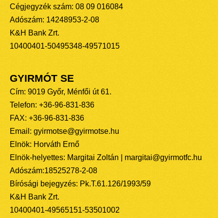
Cégjegyzék szám: 08 09 016084
Adószám: 14248953-2-08
K&H Bank Zrt.
10400401-50495348-49571015
GYIRMÓT SE
Cím: 9019 Győr, Ménfői út 61.
Telefon: +36-96-831-836
FAX: +36-96-831-836
Email: gyirmotse@gyirmotse.hu
Elnök: Horváth Ernő
Elnök-helyettes: Margitai Zoltán | margitai@gyirmotfc.hu
Adószám:18525278-2-08
Bírósági bejegyzés: Pk.T.61.126/1993/59
K&H Bank Zrt.
10400401-49565151-53501002