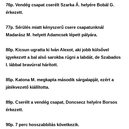
76p. Vendég csapat cserélt Szarka Á. helyére Bobál G.
érkezett.
77p. Sérülés miatt kényszerű csere csapatunknál
Madarász M. helyett Adamcsek lépett pályára.
80p. Kicsun ugratta ki Iván Alexot, aki jobb külsővel
igyekezett a bal alsó sarokba rúgni a labdát, de Szabados
I. lábbal bravúrral hárított.
85p. Katona M. megkapta második sárgalapját, ezért a
játékvezető kiállította.
89p. Cserélt a vendég csapat, Doncsecz helyére Borsos
érkezett.
90p. 7 perc hosszabbítás következik.