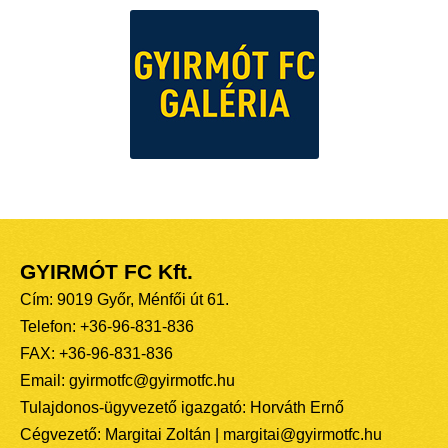
GYIRMÓT FC Kft.
Cím: 9019 Győr, Ménfői út 61.
Telefon: +36-96-831-836
FAX: +36-96-831-836
Email: gyirmotfc@gyirmotfc.hu
Tulajdonos-ügyvezető igazgató: Horváth Ernő
Cégvezető: Margitai Zoltán | margitai@gyirmotfc.hu