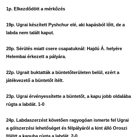
1p. Elkezdődött a mérkőzés
19p. Ugrai készített Pyshchur elé, aki kapásból lőtt, de a
labda nem talált kaput.
20p. Sérülés miatt csere csapatuknál: Hajdú Á. helyére
Helembai érkezett a pályára.
22p. Ugrait buktatták a büntetőterületen belül, ezért a
játékvezető a büntetőt ítélt.
23p. Ugrai érvényessítette a büntetőt, a kapu jobb oldalába
rúgta a labdát. 1-0
24p. Labdaszerzést követően ragyogóan ismerte fel Ugrai
a gólszerzési lehetőséget és félpályáról a kint álló Oroszi
fölött a kapuba rúgta a labdát. 2-0