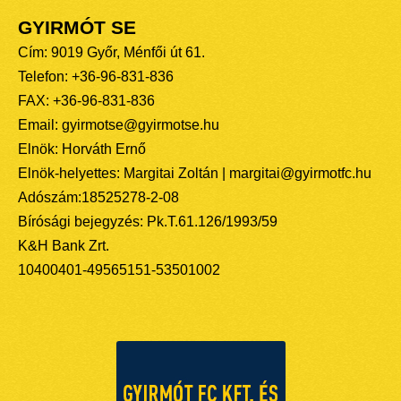
GYIRMÓT SE
Cím: 9019 Győr, Ménfői út 61.
Telefon: +36-96-831-836
FAX: +36-96-831-836
Email: gyirmotse@gyirmotse.hu
Elnök: Horváth Ernő
Elnök-helyettes: Margitai Zoltán | margitai@gyirmotfc.hu
Adószám:18525278-2-08
Bírósági bejegyzés: Pk.T.61.126/1993/59
K&H Bank Zrt.
10400401-49565151-53501002