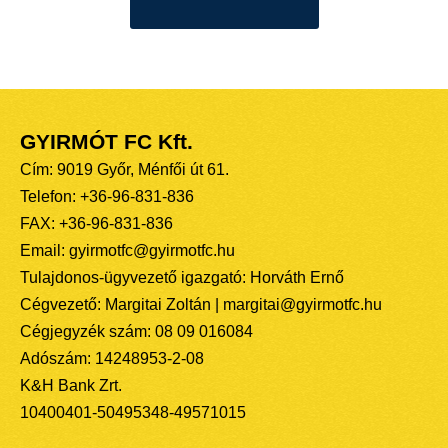
GYIRMÓT FC Kft.
Cím: 9019 Győr, Ménfői út 61.
Telefon: +36-96-831-836
FAX: +36-96-831-836
Email: gyirmotfc@gyirmotfc.hu
Tulajdonos-ügyvezető igazgató: Horváth Ernő
Cégvezető: Margitai Zoltán | margitai@gyirmotfc.hu
Cégjegyzék szám: 08 09 016084
Adószám: 14248953-2-08
K&H Bank Zrt.
10400401-50495348-49571015