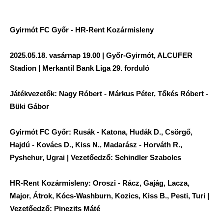
Gyirmót FC Győr - HR-Rent Kozármisleny
2025.05.18. vasárnap 19.00 | Győr-Gyirmót, ALCUFER
Stadion | Merkantil Bank Liga 29. forduló
Játékvezetők: Nagy Róbert - Márkus Péter, Tőkés Róbert -
Büki Gábor
Gyirmót FC Győr: Rusák - Katona, Hudák D., Csörgő,
Hajdú - Kovács D., Kiss N., Madarász - Horváth R.,
Pyshchur, Ugrai | Vezetőedző: Schindler Szabolcs
HR-Rent Kozármisleny: Oroszi - Rácz, Gajág, Lacza,
Major, Átrok, Kócs-Washburn, Kozics, Kiss B., Pesti, Turi |
Vezetőedző: Pinezits Máté