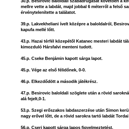
30.p. Besirovic baloldali szabadrúgását követően a kife
mellre vette a labdát, majd jobbal 6 méterről a felső 
érvénytelenítette a találatot.
39.p. Lakvekheliani ívelt középre a baloldalról, Besiro
kapufa mellé lőtt.
43.p. Hazai térfél közepétől Katanec mesteri labdát tála
kimozduló Hársfalvi menteni tudott.
45.p. Cseke Benjámin kapott sárga lapot.
45.p. Vége az első félidőnek, 0-0.
46.p. Elkezdődött a második játékrész.
47.p. Besirovic baloldali szöglete után a rövid sarokn
alá fejelt,0-1.
53.p. Szegi erőszakos labdaszerzése után Simon kerülh
nagy erővel lőtt, de a rövid sarokra tartó labdát Tordai
56.p. Cseri kapott sárga lapos figyelmeztetést.