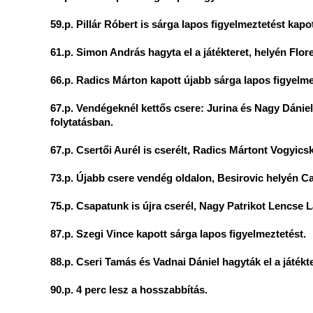
59.p. Pillár Róbert is sárga lapos figyelmeztetést kapot
61.p. Simon András hagyta el a játékteret, helyén Flor
66.p. Radics Márton kapott újabb sárga lapos figyelme
67.p. Vendégeknél kettős csere: Jurina és Nagy Dánie
folytatásban.
67.p. Csertői Aurél is cserélt, Radics Mártont Vogyicsk
73.p. Újabb csere vendég oldalon, Besirovic helyén Ca
75.p. Csapatunk is újra cserél, Nagy Patrikot Lencse L
87.p. Szegi Vince kapott sárga lapos figyelmeztetést.
88.p. Cseri Tamás és Vadnai Dániel hagyták el a játékt
90.p. 4 perc lesz a hosszabbítás.