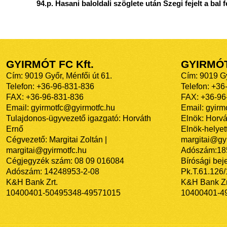
94.p. Hasani baloldali szöglete után Szegi fejelt a ba
GYIRMÓT FC Kft.
GYIRMÓ
Cím: 9019 Győr, Ménfői út 61.
Cím: 9019 Gy
Telefon: +36-96-831-836
Telefon: +36
FAX: +36-96-831-836
FAX: +36-96
Email: gyirmotfc@gyirmotfc.hu
Email: gyir
Tulajdonos-ügyvezető igazgató: Horváth
Elnök: Horvá
Ernő
Elnök-helyett
Cégvezető: Margitai Zoltán |
margitai@gyi
margitai@gyirmotfc.hu
Adószám:18
Cégjegyzék szám: 08 09 016084
Bírósági bej
Adószám: 14248953-2-08
Pk.T.61.126
K&H Bank Zrt.
K&H Bank Zr
10400401-50495348-49571015
10400401-4