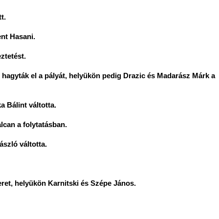
t.
ent Hasani.
ztetést.
l hagyták el a pályát, helyükön pedig Drazic és Madarász Márk a
a Bálint váltotta.
lcan a folytatásban.
ászló váltotta.
eret, helyükön Karnitski és Szépe János.