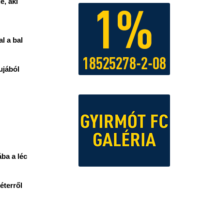
é, aki
l a bal
pujából
ába a léc
éterről