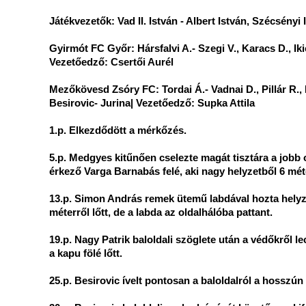
Játékvezetők: Vad II. István - Albert István, Szécsényi
Gyirmót FC Győr: Hársfalvi A.- Szegi V., Karacs D., Ik
Vezetőedző: Csertői Aurél
Mezőkövesd Zsóry FC: Tordai Á.- Vadnai D., Pillár R., 
Besirovic- Jurina| Vezetőedző: Supka Attila
1.p. Elkezdődött a mérkőzés.
5.p. Medgyes kitűnően cselezte magát tisztára a jobb 
érkező Varga Barnabás felé, aki nagy helyzetből 6 méter
13.p. Simon András remek ütemű labdával hozta helyze
méterről lőtt, de a labda az oldalhálóba pattant.
19.p. Nagy Patrik baloldali szöglete után a védőkről l
a kapu fölé lőtt.
25.p. Besirovic ívelt pontosan a baloldalról a hosszún é