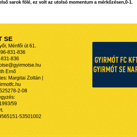
l felső sarok fölé, ez volt az utolsó momentum a mérkőzésen,0-1.
T SE
őr, Ménfői út 61.
-96-831-836
-831-836
motse@gyirmotse.hu
th Ernő
es: Margitai Zoltán |
rmotfc.hu
525278-2-08
egyzés:
/1993/59
t.
9565151-53501002