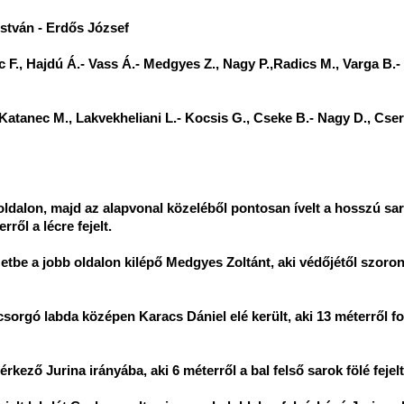
 István - Erdős József
ic F., Hajdú Á.- Vass Á.- Medgyes Z., Nagy P.,Radics M., Varga B.-
Katanec M., Lakvekheliani L.- Kocsis G., Cseke B.- Nagy D., Cseri
oldalon, majd az alapvonal közeléből pontosan ívelt a hosszú sa
ről a lécre fejelt.
tbe a jobb oldalon kilépő Medgyes Zoltánt, aki védőjétől szoro
ecsorgó labda középen Karacs Dániel elé került, aki 13 méterről f
rkező Jurina irányába, aki 6 méterről a bal felső sarok fölé fejelt