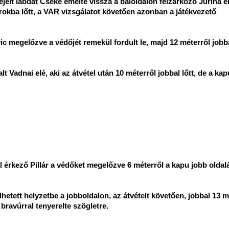
jelt labdát Cseke emelte vissza a baloldalon felzárkózó Jurina el
sarokba lőtt, a VAR vizsgálatot követően azonban a játékvezető
vic megelőzve a védőjét remekül fordult le, majd 12 méterről jobba
lt Vadnai elé, aki az átvétel után 10 méterről jobbal lőtt, de a ka
ál érkező Pillár a védőket megelőzve 6 méterről a kapu jobb oldal
etett helyzetbe a jobboldalon, az átvételt követően, jobbal 13 m
 bravúrral tenyerelte szögletre.