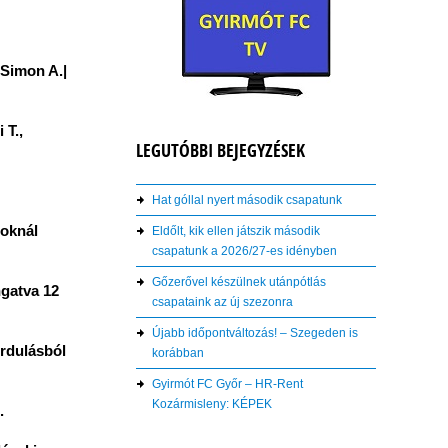
 Simon A.|
 T.,
LEGUTÓBBI BEJEGYZÉSEK
Hat góllal nyert második csapatunk
roknál
Eldőlt, kik ellen játszik második
csapatunk a 2026/27-es idényben
Gőzerővel készülnek utánpótlás
ngatva 12
csapataink az új szezonra
Újabb időpontváltozás! – Szegeden is
ordulásból
korábban
Gyirmót FC Győr – HR-Rent
Kozármisleny: KÉPEK
.