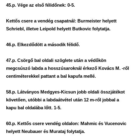
45.p. Vége az első félidőnek: 0-5.
Kettős csere a vendég csapatnál: Burmeister helyett
Schriebl, illetve Leipold helyett Butkovic folytatja.
46.p. Elkezdődött a második félidő.
47.p. Csörgő bal oldali szöglete után a védőkön
megcsúszó labda a hosszúsaroknál érkező Kovács M. -ről
centiméterekkel pattant a bal kapufa mellé.
58.p. Látványos Medgyes-Kicsun jobb oldali összjátékot
követően, utóbbi a labdaátvétel után 12 m-ről jobbal a
kapu bal oldalába lőtt. 1-5.
60.p. Kettős csere vendég oldalon: Mahmic és Vucenovic
helyett Neubauer és Murataj folytatja.