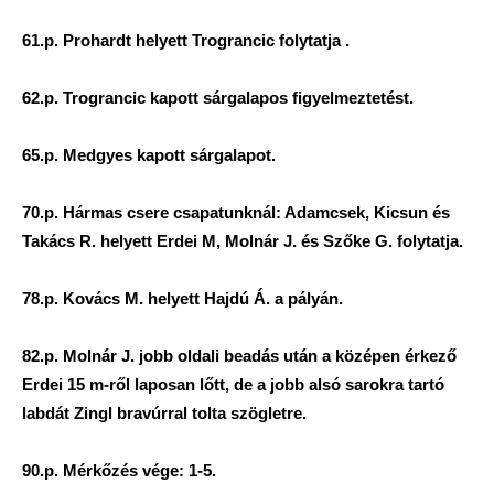
61.p. Prohardt helyett Trograncic folytatja .
62.p. Trograncic kapott sárgalapos figyelmeztetést.
65.p. Medgyes kapott sárgalapot.
70.p. Hármas csere csapatunknál: Adamcsek, Kicsun és
Takács R. helyett Erdei M, Molnár J. és Szőke G. folytatja.
78.p. Kovács M. helyett Hajdú Á. a pályán.
82.p. Molnár J. jobb oldali beadás után a középen érkező
Erdei 15 m-ről laposan lőtt, de a jobb alsó sarokra tartó
labdát Zingl bravúrral tolta szögletre.
90.p. Mérkőzés vége: 1-5.