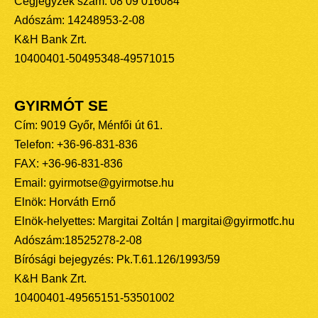
Cégjegyzék szám: 08 09 016084
Adószám: 14248953-2-08
K&H Bank Zrt.
10400401-50495348-49571015
GYIRMÓT SE
Cím: 9019 Győr, Ménfői út 61.
Telefon: +36-96-831-836
FAX: +36-96-831-836
Email: gyirmotse@gyirmotse.hu
Elnök: Horváth Ernő
Elnök-helyettes: Margitai Zoltán | margitai@gyirmotfc.hu
Adószám:18525278-2-08
Bírósági bejegyzés: Pk.T.61.126/1993/59
K&H Bank Zrt.
10400401-49565151-53501002