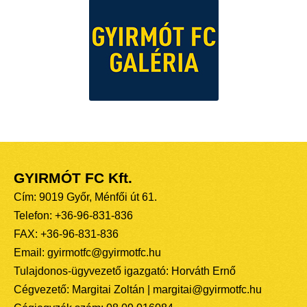
GYIRMÓT FC Kft.
Cím: 9019 Győr, Ménfői út 61.
Telefon: +36-96-831-836
FAX: +36-96-831-836
Email: gyirmotfc@gyirmotfc.hu
Tulajdonos-ügyvezető igazgató: Horváth Ernő
Cégvezető: Margitai Zoltán | margitai@gyirmotfc.hu