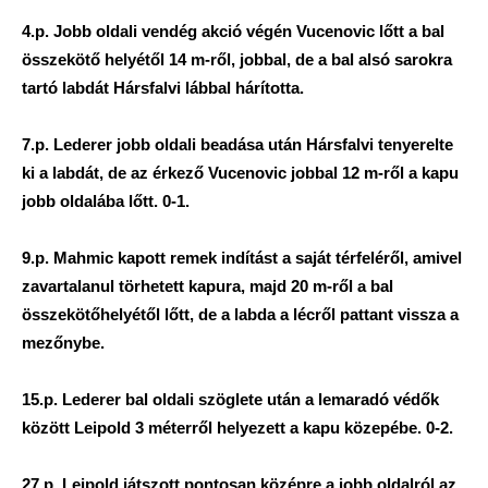
4.p. Jobb oldali vendég akció végén Vucenovic lőtt a bal
összekötő helyétől 14 m-ről, jobbal, de a bal alsó sarokra
tartó labdát Hársfalvi lábbal hárította.
7.p. Lederer jobb oldali beadása után Hársfalvi tenyerelte
ki a labdát, de az érkező Vucenovic jobbal 12 m-ről a kapu
jobb oldalába lőtt. 0-1.
9.p. Mahmic kapott remek indítást a saját térfeléről, amivel
zavartalanul törhetett kapura, majd 20 m-ről a bal
összekötőhelyétől lőtt, de a labda a lécről pattant vissza a
mezőnybe.
15.p. Lederer bal oldali szöglete után a lemaradó védők
között Leipold 3 méterről helyezett a kapu közepébe. 0-2.
27.p. Leipold játszott pontosan középre a jobb oldalról az