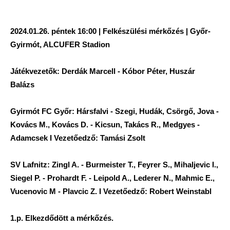
2024.01.26. péntek 16:00 | Felkészülési mérkőzés | Győr-
Gyirmót, ALCUFER Stadion
Játékvezetők: Derdák Marcell - Kóbor Péter, Huszár
Balázs
Gyirmót FC Győr: Hársfalvi - Szegi, Hudák, Csörgő, Jova -
Kovács M., Kovács D. - Kicsun, Takács R., Medgyes -
Adamcsek I Vezetőedző: Tamási Zsolt
SV Lafnitz: Zingl A. - Burmeister T., Feyrer S., Mihaljevic I.,
Siegel P. - Prohardt F. - Leipold A., Lederer N., Mahmic E.,
Vucenovic M - Plavcic Z. I Vezetőedző: Robert Weinstabl
1.p. Elkezdődött a mérkőzés.