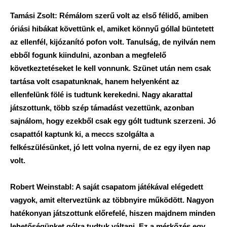
Tamási Zsolt: Rémálom szerű volt az első félidő, amiben
óriási hibákat követtünk el, amiket könnyű góllal büntetett
az ellenfél, kijózanító pofon volt. Tanulság, de nyilván nem
ebből fogunk kiindulni, azonban a megfelelő
következtetéseket le kell vonnunk. Szünet után nem csak
tartása volt csapatunknak, hanem helyenként az
ellenfelünk fölé is tudtunk kerekedni. Nagy akarattal
játszottunk, több szép támadást vezettünk, azonban
sajnálom, hogy ezekből csak egy gólt tudtunk szerzeni. Jó
csapattól kaptunk ki, a meccs szolgálta a
felkészülésünket, jó lett volna nyerni, de ez egy ilyen nap
volt.
Robert Weinstabl: A saját csapatom játékával elégedett
vagyok, amit elterveztünk az többnyire működött. Nagyon
hatékonyan játszottunk előrefelé, hiszen majdnem minden
lehetőségünket gólra tudtuk váltani. Ez a mérkőzés egy