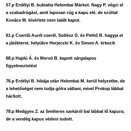
57.p Erdélyi B. buktatta Helembai Márkot. Nagy P. végzi el
a szabadrúgást, amit laposan rúg a kapu elé, de ezúttal
Kovács M. kísérlete nem talált kaput.
61.p Csertői Aurél cserél, Soltész D. és Pethő B. hagyja el
a játékteret, helyükre Herjeczki K. és Simon A. érkezik
68.p Hajdú Á. és Mervó B. kapott sárgalapos
figyelmeztetést
76.p Erdélyi B. hibája után Helembai M. kerül helyzetbe, de
a lehetőséget nem tudja gólra váltani, mivel Prokop lábbal
hárított.
78.p Medgyes Z. az 5méteres sarkáról bal lábbal lő kapura,
de a vendég kapus védeni tudott.