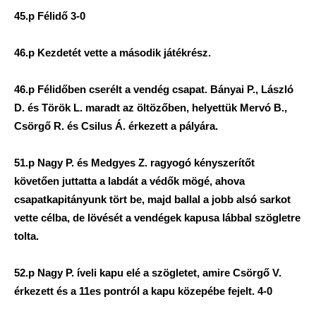
45.p Félidő 3-0
46.p Kezdetét vette a második játékrész.
46.p Félidőben cserélt a vendég csapat. Bányai P., László
D. és Török L. maradt az öltözőben, helyettük Mervó B.,
Csörgő R. és Csilus Á. érkezett a pályára.
51.p Nagy P. és Medgyes Z. ragyogó kényszerítőt
követően juttatta a labdát a védők mögé, ahova
csapatkapitányunk tört be, majd ballal a jobb alsó sarkot
vette célba, de lövését a vendégek kapusa lábbal szögletre
tolta.
52.p Nagy P. íveli kapu elé a szögletet, amire Csörgő V.
érkezett és a 11es pontról a kapu közepébe fejelt. 4-0