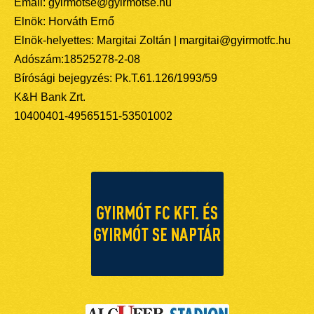
Email: gyirmotse@gyirmotse.hu
Elnök: Horváth Ernő
Elnök-helyettes: Margitai Zoltán | margitai@gyirmotfc.hu
Adószám:18525278-2-08
Bírósági bejegyzés: Pk.T.61.126/1993/59
K&H Bank Zrt.
10400401-49565151-53501002