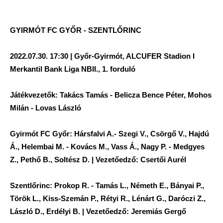
GYIRMÓT FC GYŐR - SZENTLŐRINC
2022.07.30. 17:30 | Győr-Gyirmót, ALCUFER Stadion I
Merkantil Bank Liga NBII., 1. forduló
Játékvezetők: Takács Tamás - Belicza Bence Péter, Mohos
Milán - Lovas László
Gyirmót FC Győr: Hársfalvi A.- Szegi V., Csörgő V., Hajdú
Á., Helembai M. - Kovács M., Vass Á., Nagy P. - Medgyes
Z., Pethő B., Soltész D. | Vezetőedző: Csertői Aurél
Szentlőrinc: Prokop R. - Tamás L., Németh E., Bányai P.,
Török L., Kiss-Szemán P., Rétyi R., Lénárt G., Daróczi Z.,
László D., Erdélyi B. | Vezetőedző: Jeremiás Gergő