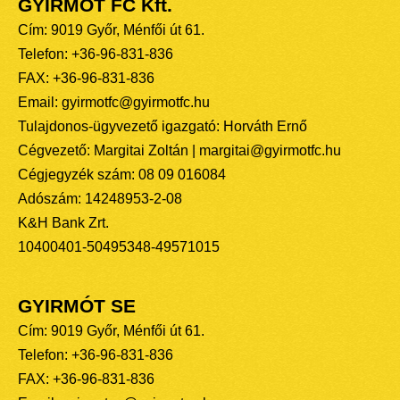
GYIRMÓT FC Kft.
Cím: 9019 Győr, Ménfői út 61.
Telefon: +36-96-831-836
FAX: +36-96-831-836
Email: gyirmotfc@gyirmotfc.hu
Tulajdonos-ügyvezető igazgató: Horváth Ernő
Cégvezető: Margitai Zoltán | margitai@gyirmotfc.hu
Cégjegyzék szám: 08 09 016084
Adószám: 14248953-2-08
K&H Bank Zrt.
10400401-50495348-49571015
GYIRMÓT SE
Cím: 9019 Győr, Ménfői út 61.
Telefon: +36-96-831-836
FAX: +36-96-831-836