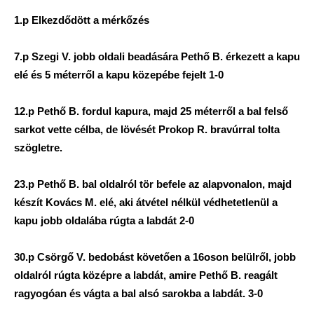
1.p Elkezdődött a mérkőzés
7.p Szegi V. jobb oldali beadására Pethő B. érkezett a kapu
elé és 5 méterről a kapu közepébe fejelt 1-0
12.p Pethő B. fordul kapura, majd 25 méterről a bal felső
sarkot vette célba, de lövését Prokop R. bravúrral tolta
szögletre.
23.p Pethő B. bal oldalról tör befele az alapvonalon, majd
készít Kovács M. elé, aki átvétel nélkül védhetetlenül a
kapu jobb oldalába rúgta a labdát 2-0
30.p Csörgő V. bedobást követően a 16oson belülről, jobb
oldalról rúgta középre a labdát, amire Pethő B. reagált
ragyogóan és vágta a bal alsó sarokba a labdát. 3-0