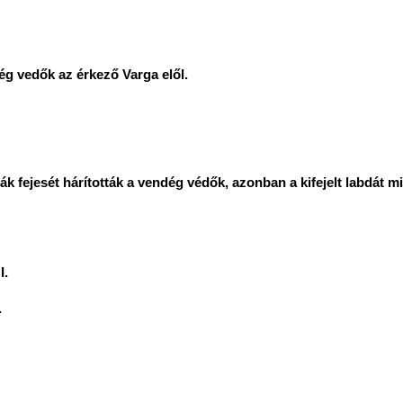
dég vedők az érkező Varga elől.
ák fejesét hárították a vendég védők, azonban a kifejelt labdát m
I.
.