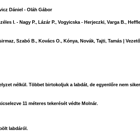
vicz Dániel - Oláh Gábor
s I. - Nagy P., Lázár P., Vogyicska - Herjeczki, Varga B., Heffle
irmaz, Szabó B., Kovács O., Kónya, Novák, Tajti, Tamás | Vezet
lyzet nélkül. Többet birtokoljuk a labdát, de egyenlőre nem sike
kicselezve 11 méteres tekerését védte Molnár.
ölt labdáról.