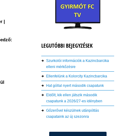
r |
őedző:
LEGUTÓBBI BEJEGYZÉSEK
Szurkolói információk a Kazincbarcika
elleni mérkőzésre
Ellenfelünk a Kolorcity Kazincbarcika
rül
Hat góllal nyert második csapatunk
Eldőlt, kik ellen játszik második
csapatunk a 2026/27-es idényben
Gőzerővel készülnek utánpótlás
csapataink az új szezonra