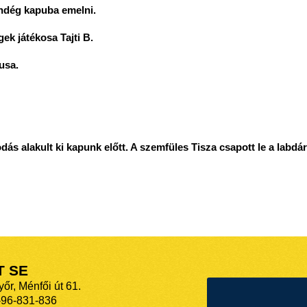
endég kapuba emelni.
ek játékosa Tajti B.
usa.
ás alakult ki kapunk előtt. A szemfüles Tisza csapott le a labdára
T SE
őr, Ménfői út 61.
-96-831-836