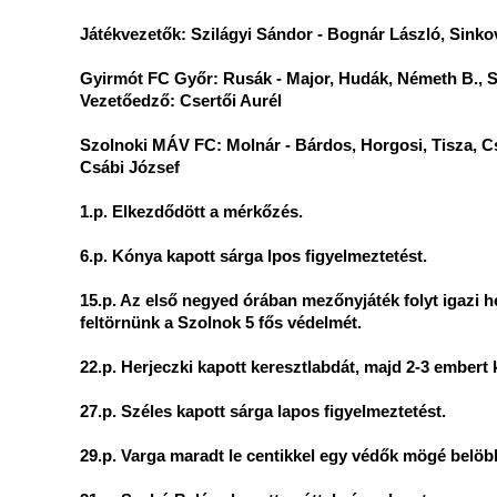
Játékvezetők: Szilágyi Sándor - Bognár László, Sinko
Gyirmót FC Győr: Rusák - Major, Hudák, Németh B., Széle
Vezetőedző: Csertői Aurél
Szolnoki MÁV FC: Molnár - Bárdos, Horgosi, Tisza, Cs
Csábi József
1.p. Elkezdődött a mérkőzés.
6.p. Kónya kapott sárga lpos figyelmeztetést.
15.p. Az első negyed órában mezőnyjáték folyt igazi he
feltörnünk a Szolnok 5 fős védelmét.
22.p. Herjeczki kapott keresztlabdát, majd 2-3 embert 
27.p. Széles kapott sárga lapos figyelmeztetést.
29.p. Varga maradt le centikkel egy védők mögé belöbb