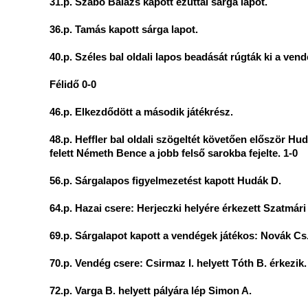
31.p. Szabó Balázs kapott ezúttal sárga lapot.
36.p. Tamás kapott sárga lapot.
40.p. Széles bal oldali lapos beadását rúgták ki a ven
Félidő 0-0
46.p. Elkezdődött a második játékrész.
48.p. Heffler bal oldali szögeltét követően először Hud
felett Németh Bence a jobb felső sarokba fejelte. 1-0
56.p. Sárgalapos figyelmezetést kapott Hudák D.
64.p. Hazai csere: Herjeczki helyére érkezett Szatmári 
69.p. Sárgalapot kapott a vendégek játékos: Novák Cs
70.p. Vendég csere: Csirmaz I. helyett Tóth B. érkezik.
72.p. Varga B. helyett pályára lép Simon A.