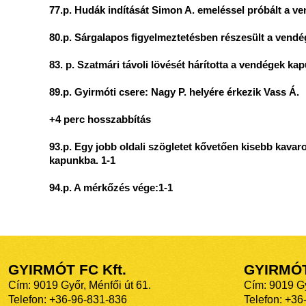
77.p. Hudák indítását Simon A. emeléssel próbált a v
80.p. Sárgalapos figyelmeztetésben részesült a vendég
83. p. Szatmári távoli lövését hárította a vendégek kap
89.p. Gyirmóti csere: Nagy P. helyére érkezik Vass Á.
+4 perc hosszabbítás
93.p. Egy jobb oldali szögletet kővetően kisebb kavarod
kapunkba. 1-1
94.p. A mérkőzés vége:1-1
GYIRMÓT FC Kft.
GYIRMÓ
Cím: 9019 Győr, Ménfői út 61.
Cím: 9019 Gy
Telefon: +36-96-831-836
Telefon: +36