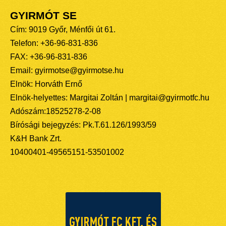
GYIRMÓT SE
Cím: 9019 Győr, Ménfői út 61.
Telefon: +36-96-831-836
FAX: +36-96-831-836
Email: gyirmotse@gyirmotse.hu
Elnök: Horváth Ernő
Elnök-helyettes: Margitai Zoltán | margitai@gyirmotfc.hu
Adószám:18525278-2-08
Bírósági bejegyzés: Pk.T.61.126/1993/59
K&H Bank Zrt.
10400401-49565151-53501002