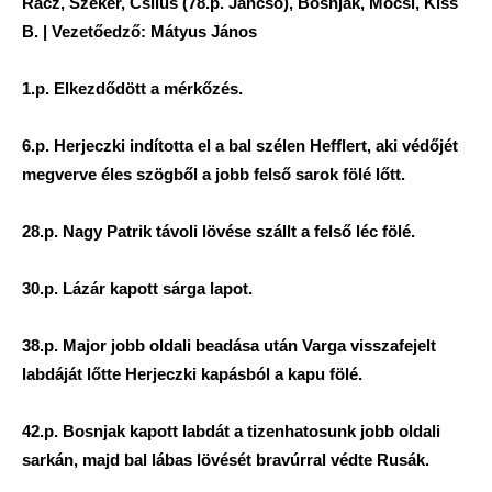
Rácz, Szekér, Csilus (78.p. Jancsó), Bosnjak, Mocsi, Kiss
B. | Vezetőedző: Mátyus János
1.p. Elkezdődött a mérkőzés.
6.p. Herjeczki indította el a bal szélen Hefflert, aki védőjét
megverve éles szögből a jobb felső sarok fölé lőtt.
28.p. Nagy Patrik távoli lövése szállt a felső léc fölé.
30.p. Lázár kapott sárga lapot.
38.p. Major jobb oldali beadása után Varga visszafejelt
labdáját lőtte Herjeczki kapásból a kapu fölé.
42.p. Bosnjak kapott labdát a tizenhatosunk jobb oldali
sarkán, majd bal lábas lövését bravúrral védte Rusák.