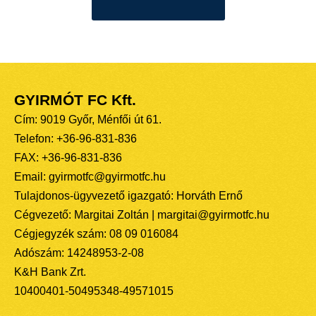
GYIRMÓT FC Kft.
Cím: 9019 Győr, Ménfői út 61.
Telefon: +36-96-831-836
FAX: +36-96-831-836
Email: gyirmotfc@gyirmotfc.hu
Tulajdonos-ügyvezető igazgató: Horváth Ernő
Cégvezető: Margitai Zoltán | margitai@gyirmotfc.hu
Cégjegyzék szám: 08 09 016084
Adószám: 14248953-2-08
K&H Bank Zrt.
10400401-50495348-49571015