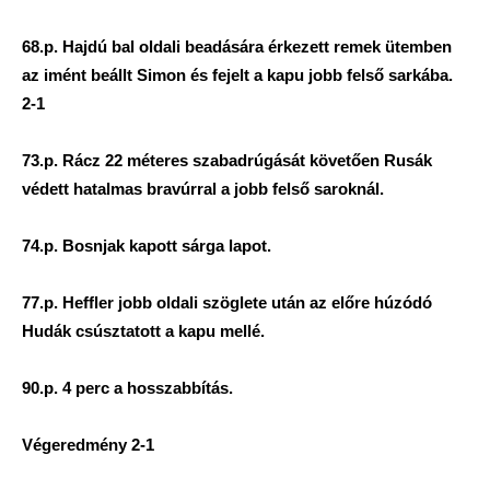
68.p. Hajdú bal oldali beadására érkezett remek ütemben
az imént beállt Simon és fejelt a kapu jobb felső sarkába.
2-1
73.p. Rácz 22 méteres szabadrúgását követően Rusák
védett hatalmas bravúrral a jobb felső saroknál.
74.p. Bosnjak kapott sárga lapot.
77.p. Heffler jobb oldali szöglete után az előre húzódó
Hudák csúsztatott a kapu mellé.
90.p. 4 perc a hosszabbítás.
Végeredmény 2-1