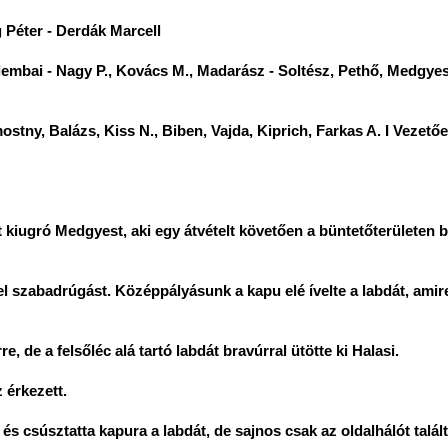
 Péter - Derdák Marcell
lembai - Nagy P., Kovács M., Madarász - Soltész, Pethő, Medgyes
mostny, Balázs, Kiss N., Biben, Vajda, Kiprich, Farkas A. I Vezető
 kiugró Medgyest, aki egy átvételt követően a büntetőterületen be
t el szabadrúgást. Középpályásunk a kapu elé ívelte a labdát, amir
, de a felsőléc alá tartó labdát bravúrral ütötte ki Halasi.
 érkezett.
és csúsztatta kapura a labdát, de sajnos csak az oldalhálót talált 