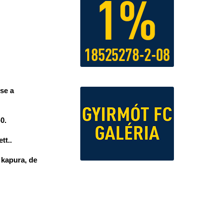
ése a
0.
tt..
t kapura, de