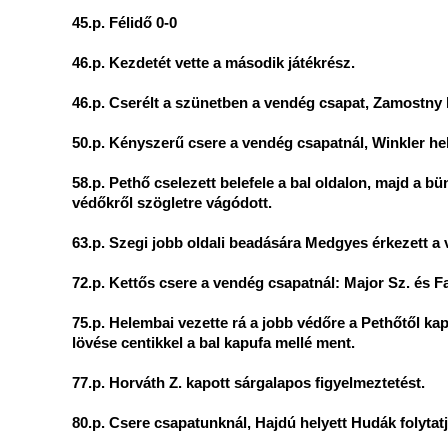
45.p. Félidő 0-0
46.p. Kezdetét vette a második játékrész.
46.p. Cserélt a szünetben a vendég csapat, Zamostny h
50.p. Kényszerű csere a vendég csapatnál, Winkler hel
58.p. Pethő cselezett belefele a bal oldalon, majd a bün
védőkről szögletre vágódott.
63.p. Szegi jobb oldali beadására Medgyes érkezett a v
72.p. Kettős csere a vendég csapatnál: Major Sz. és Far
75.p. Helembai vezette rá a jobb védőre a Pethőtől kapo
lövése centikkel a bal kapufa mellé ment.
77.p. Horváth Z. kapott sárgalapos figyelmeztetést.
80.p. Csere csapatunknál, Hajdú helyett Hudák folytatj