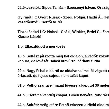
Játékvezetők: Sipos Tamás - Szécsényi István, Ország
Gyirmót FC Győr: Rusák - Szegi, Polgár, Hajdú Á., He
Vezetőedző: Csertői Aurél
Tiszakécskei LC: Halasi - Csáki, Winkler, Erdei C., Za
Klausz László
1.p. Elkezdődött a mérkőzés
16.p. Soltész játszotta meg bal oldalon, a védők között
kapura, de lövését Halasi bravúrral hárítani tudta.
29.p. Nagy P. bal oldalról az oldalvonal mellől végzet
érkezett, de fejese sajnos nem talált kaput.
31.p. Pethő szánta el magát lövésre a kaputól 30 méterre
41.p. Cserélt a vendég csapat, Biben helyére Pongrácz
44.p. Soltész szögletére Pethő érkezett a rövid oldalra 