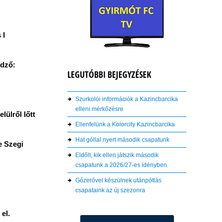
 I
edző:
LEGUTÓBBI BEJEGYZÉSEK
Szurkolói információk a Kazincbarcika
elleni mérkőzésre
lülről lőtt
Ellenfelünk a Kolorcity Kazincbarcika
Hat góllal nyert második csapatunk
e Szegi
Eldőlt, kik ellen játszik második
csapatunk a 2026/27-es idényben
Gőzerővel készülnek utánpótlás
csapataink az új szezonra
el.