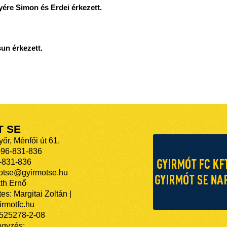
yére Simon és Erdei érkezett.
sun érkezett.
T SE
őr, Ménfői út 61.
-96-831-836
-831-836
motse@gyirmotse.hu
th Ernő
es: Margitai Zoltán |
rmotfc.hu
525278-2-08
egyzés: