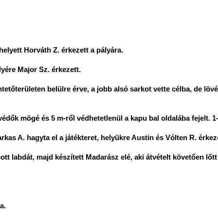
elyett Horváth Z. érkezett a pályára.
yére Major Sz. érkezett.
tetőterületen belülre érve, a jobb alsó sarkot vette célba, de löv
édők mögé és 5 m-ről védhetetlenül a kapu bal oldalába fejelt. 1-
kas A. hagyta el a játékteret, helyükre Austin és Vólten R. érkeze
tt labdát, majd készített Madarász elé, aki átvételt követően lőt
a.