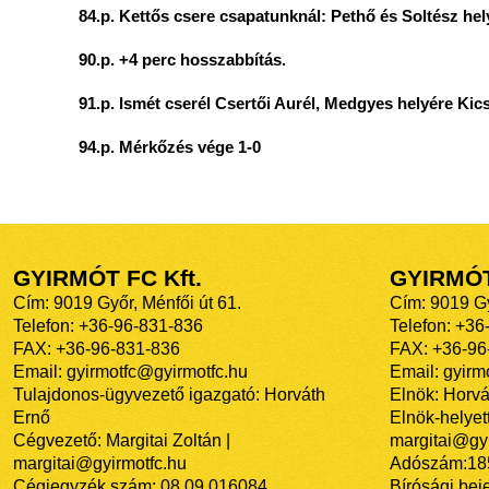
84.p. Kettős csere csapatunknál: Pethő és Soltész hel
90.p. +4 perc hosszabbítás.
91.p. Ismét cserél Csertői Aurél, Medgyes helyére Kic
94.p. Mérkőzés vége 1-0
GYIRMÓT FC Kft.
GYIRMÓ
Cím: 9019 Győr, Ménfői út 61.
Cím: 9019 Gy
Telefon: +36-96-831-836
Telefon: +36
FAX: +36-96-831-836
FAX: +36-96
Email: gyirmotfc@gyirmotfc.hu
Email: gyir
Tulajdonos-ügyvezető igazgató: Horváth
Elnök: Horvá
Ernő
Elnök-helyett
Cégvezető: Margitai Zoltán |
margitai@gyi
margitai@gyirmotfc.hu
Adószám:18
Cégjegyzék szám: 08 09 016084
Bírósági bej