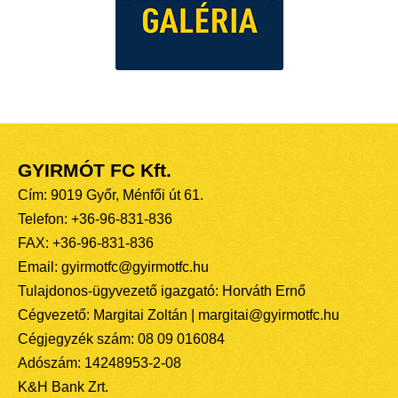
GYIRMÓT FC Kft.
Cím: 9019 Győr, Ménfői út 61.
Telefon: +36-96-831-836
FAX: +36-96-831-836
Email: gyirmotfc@gyirmotfc.hu
Tulajdonos-ügyvezető igazgató: Horváth Ernő
Cégvezető: Margitai Zoltán | margitai@gyirmotfc.hu
Cégjegyzék szám: 08 09 016084
Adószám: 14248953-2-08
K&H Bank Zrt.