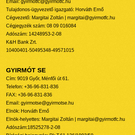
Email: gyirmotfc@gyirmotfc.hu
Tulajdonos-ügyvezető igazgató: Horváth Ernő
Cégvezető: Margitai Zoltán | margitai@gyirmotfc.hu
Cégjegyzék szám: 08 09 016084
Adószám: 14248953-2-08
K&H Bank Zrt.
10400401-50495348-49571015
GYIRMÓT SE
Cím: 9019 Győr, Ménfői út 61.
Telefon: +36-96-831-836
FAX: +36-96-831-836
Email: gyirmotse@gyirmotse.hu
Elnök: Horváth Ernő
Elnök-helyettes: Margitai Zoltán | margitai@gyirmotfc.hu
Adószám:18525278-2-08