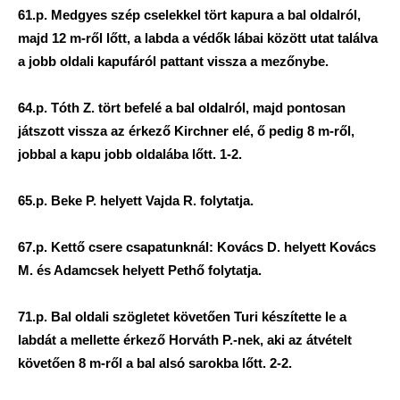
61.p. Medgyes szép cselekkel tört kapura a bal oldalról,
majd 12 m-ről lőtt, a labda a védők lábai között utat találva
a jobb oldali kapufáról pattant vissza a mezőnybe.
64.p. Tóth Z. tört befelé a bal oldalról, majd pontosan
játszott vissza az érkező Kirchner elé, ő pedig 8 m-ről,
jobbal a kapu jobb oldalába lőtt. 1-2.
65.p. Beke P. helyett Vajda R. folytatja.
67.p. Kettő csere csapatunknál: Kovács D. helyett Kovács
M. és Adamcsek helyett Pethő folytatja.
71.p. Bal oldali szögletet követően Turi készítette le a
labdát a mellette érkező Horváth P.-nek, aki az átvételt
követően 8 m-ről a bal alsó sarokba lőtt. 2-2.