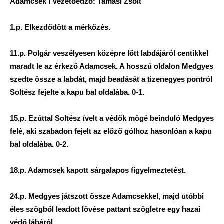
Adamcsek I Vezetőedző: Tamási Zsolt
1.p. Elkezdődött a mérkőzés.
11.p. Polgár veszélyesen középre lőtt labdájáról centikkel
maradt le az érkező Adamcsek. A hosszú oldalon Medgyes
szedte össze a labdát, majd beadását a tizenegyes pontról
Soltész fejelte a kapu bal oldalába. 0-1.
15.p. Ezúttal Soltész ívelt a védők mögé beinduló Medgyes
felé, aki szabadon fejelt az előző gólhoz hasonlóan a kapu
bal oldalába. 0-2.
18.p. Adamcsek kapott sárgalapos figyelmeztetést.
24.p. Medgyes játszott össze Adamcsekkel, majd utóbbi
éles szögből leadott lövése pattant szögletre egy hazai
védő lábáról.