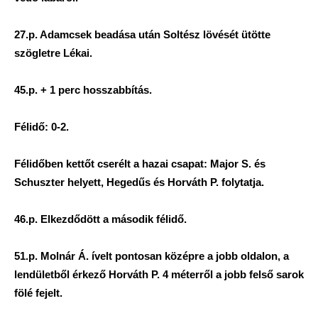
27.p. Adamcsek beadása után Soltész lövését ütötte
szögletre Lékai.
45.p. + 1 perc hosszabbítás.
Félidő: 0-2.
Félidőben kettőt cserélt a hazai csapat: Major S. és
Schuszter helyett, Hegedűs és Horváth P. folytatja.
46.p. Elkezdődött a második félidő.
51.p. Molnár Á. ívelt pontosan középre a jobb oldalon, a
lendületből érkező Horváth P. 4 méterről a jobb felső sarok
fölé fejelt.