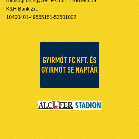
Bírósági bejegyzés: Pk.T.61.126/1993/59
K&H Bank Zrt.
10400401-49565151-53501002