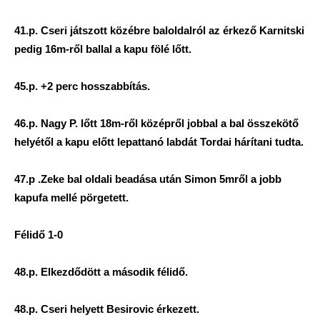
41.p. Cseri játszott közébre baloldalról az érkező Karnitski
pedig 16m-ről ballal a kapu fölé lőtt.
45.p. +2 perc hosszabbítás.
46.p. Nagy P. lőtt 18m-ről középről jobbal a bal összekötő
helyétől a kapu előtt lepattanó labdát Tordai hárítani tudta.
47.p .Zeke bal oldali beadása után Simon 5mről a jobb
kapufa mellé pörgetett.
Félidő 1-0
48.p. Elkezdődött a második félidő.
48.p. Cseri helyett Besirovic érkezett.