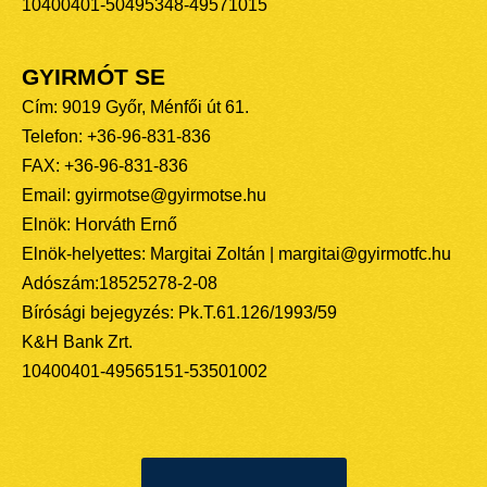
10400401-50495348-49571015
GYIRMÓT SE
Cím: 9019 Győr, Ménfői út 61.
Telefon: +36-96-831-836
FAX: +36-96-831-836
Email: gyirmotse@gyirmotse.hu
Elnök: Horváth Ernő
Elnök-helyettes: Margitai Zoltán | margitai@gyirmotfc.hu
Adószám:18525278-2-08
Bírósági bejegyzés: Pk.T.61.126/1993/59
K&H Bank Zrt.
10400401-49565151-53501002