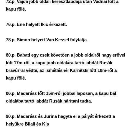
72.p. Vajda jobb oldali keresztlabdája után Vadnai lőtt a
kapu fölé.
76.p. Ene helyett Ikic érkezett.
78.p. Simon helyett Van Kessel folytatja.
80.p. Babati egy cselt követően a jobb oldalről nagy erővel
lőtt 17m-ről, a kapu jobb oldalára tartó labdát Rusák
bravúrral védte, az ismétlésnél Karnitski lőtt 18m-ről a
kapu fölé.
86.p. Madarász lőtt 15m-ről jobbal laposan, a kapu bal
oldalába tartó labdát Rusák hárítani tudta.
90.p. Madarász és Jurina hagyta el a pályát érkezett a
helyükre Bilali és Kis