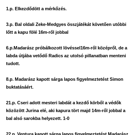
1.p. Elkezdődött a mérkőzés.
3.p. Bal oldali Zeke-Medgyes összjátékát követően utóbbi
lőtt a kapu fölé 16m-ről jobbal
6.p.Madarász próbálkozott lövéssel16m-ről középről, de a
labda útjába vetődő Radics az utolsó pillanatban menteni
tudott.
8.p. Madarász kapott sárga lapos figyelmeztetést Simon
buktatásáért.
21.p. Cseri adott mesteri labdát a kezdő körből a védők
közözött Jurina elé, aki kapura tört majd 14m-ről jobbal a
bal alsó sarokba helyezett. 1-0
22.p. Ventura kapott sárga lapos figyelmeztetést Madarász