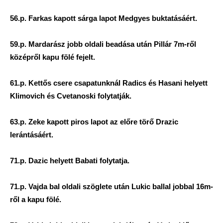
56.p. Farkas kapott sárga lapot Medgyes buktatásáért.
59.p. Mardarász jobb oldali beadása után Pillár 7m-ről
középről kapu fölé fejelt.
61.p. Kettős csere csapatunknál Radics és Hasani helyett
Klimovich és Cvetanoski folytatják.
63.p. Zeke kapott piros lapot az előre törő Drazic
lerántásáért.
71.p. Dazic helyett Babati folytatja.
71.p. Vajda bal oldali szöglete után Lukic ballal jobbal 16m-
ről a kapu fölé.