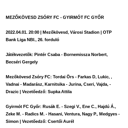
MEZŐKÖVESD ZSÓRY FC - GYIRMÓT FC GYŐR
2022.04.01. 20:00 | Mezőkövesd, Városi Stadion | OTP
Bank Liga NBI., 26. forduló
Játékvezetők: Pintér Csaba - Bornemissza Norbert,
Becséri Gergely
Mezőkövesd Zsóry FC: Tordai Örs - Farkas D, Lukic, ,
Vadnai - Madarász, Karnitsika - Jurina, Cseri, Vajda, -
Drazic | Vezetőedző: Supka Attila
Gyirmót FC Győr: Rusák E. - Szegi V., Ene C., Hajdú Á.,
Zeke M. - Radics M. - Hasani, Ventura, Nagy P., Medgyes -
Simon | Vezetőedző: Csertői Aurél