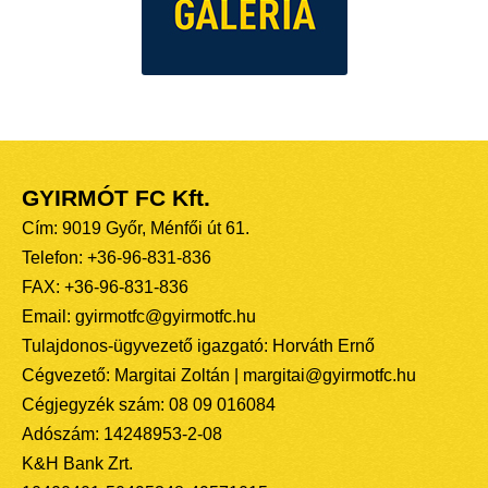
GYIRMÓT FC Kft.
Cím: 9019 Győr, Ménfői út 61.
Telefon: +36-96-831-836
FAX: +36-96-831-836
Email: gyirmotfc@gyirmotfc.hu
Tulajdonos-ügyvezető igazgató: Horváth Ernő
Cégvezető: Margitai Zoltán | margitai@gyirmotfc.hu
Cégjegyzék szám: 08 09 016084
Adószám: 14248953-2-08
K&H Bank Zrt.