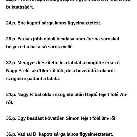
buktatásáért.
24.p. Ene kapott sárga lapos figyelmeztetést.
28.p. Farkas jobb oldali beadása után Jurina sarokkal
helyezett a bal alsó sarok mellé.
32.p. Medgyes készítette le a labdát a mögötte érkező
Nagy P. elé, aki 18m-ről lőtt, de a bevetődő Lukicről
szögletre pattant a labda.
34.p. Nagy P. bal oldali szöglete után Hajdú fejelt fölé 7m-
ről.
35.p. Egy beadást követően Simon fejelt fölé 8m-ről.
36.p. Vadnai D. kapott sárga lapos figyelmeztetést.