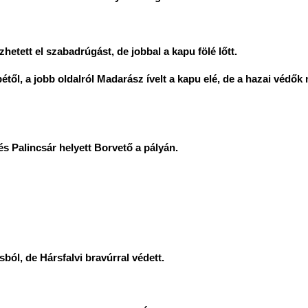
hetett el szabadrúgást, de jobbal a kapu fölé lőtt.
étől, a jobb oldalról Madarász ívelt a kapu elé, de a hazai védők
és Palincsár helyett Borvető a pályán.
sból, de Hársfalvi bravúrral védett.