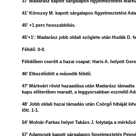
37' Madarász kapott sárgalapos figyelmeztetést Márkv
41' Könczey M. kapott sárgalapos figyelmeztetést Ad
45' +1 perc hosszabbítás.
45'+1': Madarász jobb oldali szöglete után Hudák D. fe
Félidő: 0-0.
Félidőben cserélt a hazai csapat: Haris A. helyett Gere
46' Elkezdődött a második félidő.
47' Márkvárt rövid hazaadása után Madarász támadta m
kapu előterében maradt, a leggyorsabban eszmélő Adam
48' Jobb oldali hazai támadás után Csörgő hibáját kiha
lőtt. 1-1.
54' Molnár-Farkas helyet Takács J. folytatja a mérkőzé
57' Adamcsek kapott sárgalapos figyelmeztetés Pejovic