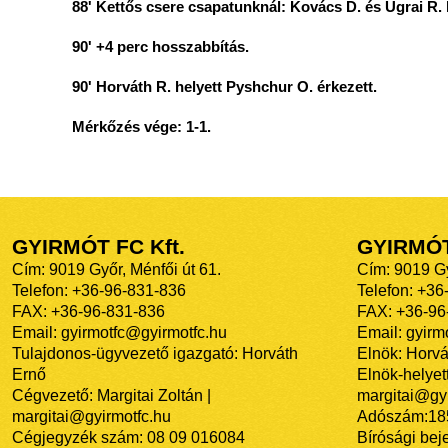
88' Kettős csere csapatunknál: Kovács D. és Ugrai R. h
90' +4 perc hosszabbítás.
90' Horváth R. helyett Pyshchur O. érkezett.
Mérkőzés vége: 1-1.
GYIRMÓT FC Kft.
GYIRMÓ
Cím: 9019 Győr, Ménfői út 61.
Cím: 9019 Gy
Telefon: +36-96-831-836
Telefon: +36
FAX: +36-96-831-836
FAX: +36-96
Email: gyirmotfc@gyirmotfc.hu
Email: gyir
Tulajdonos-ügyvezető igazgató: Horváth
Elnök: Horvá
Ernő
Elnök-helyett
Cégvezető: Margitai Zoltán |
margitai@gyi
margitai@gyirmotfc.hu
Adószám:18
Cégjegyzék szám: 08 09 016084
Bírósági bej