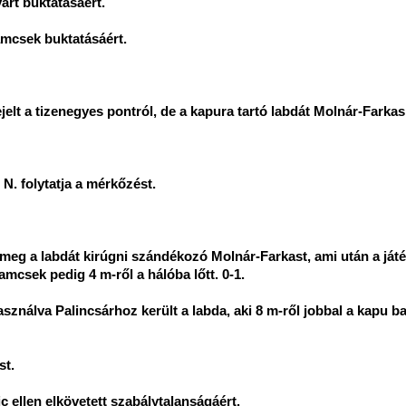
árt buktatásáért.
amcsek buktatásáért.
jelt a tizenegyes pontról, de a kapura tartó labdát Molnár-Farkas 
 N. folytatja a mérkőzést.
eg a labdát kirúgni szándékozó Molnár-Farkast, ami után a játé
csek pedig 4 m-ről a hálóba lőtt. 0-1.
sználva Palincsárhoz került a labda, aki 8 m-ről jobbal a kapu ba
st.
 ellen elkövetett szabálytalanságáért.