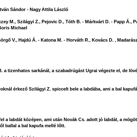
tván Sándor - Nagy Attila László
 M., Szilágyi Z., Pejovic D., Tóth B. - Márkvárt D. - Papp Á., P
Boris Michael
sörgő V., Hajdú Á. - Katona M. - Horváth R., Kovács D. , Madarás
. a tizenhatos sarkánál, a szabadrúgást Ugrai végezte el, de löv
oknál érkező Szilágyi Z. spiccelt bele a labdába, ami a bal kapufá
el a labdát középen, ami után Novák Cs. adott jó labdát, a mögö
l ballal a bal kapufa mellé lőtt.