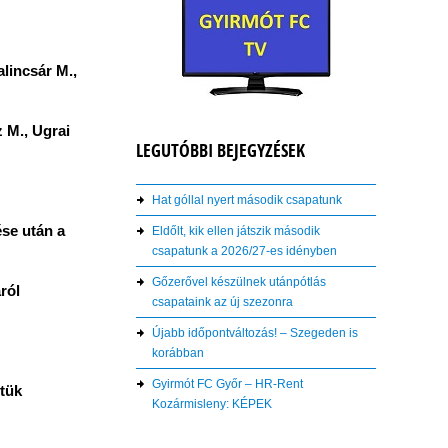
alincsár M.,
z M., Ugrai
LEGUTÓBBI BEJEGYZÉSEK
Hat góllal nyert második csapatunk
ése után a
Eldőlt, kik ellen játszik második
csapatunk a 2026/27-es idényben
Gőzerővel készülnek utánpótlás
ról
csapataink az új szezonra
Újabb időpontváltozás! – Szegeden is
korábban
Gyirmót FC Győr – HR-Rent
ttük
Kozármisleny: KÉPEK