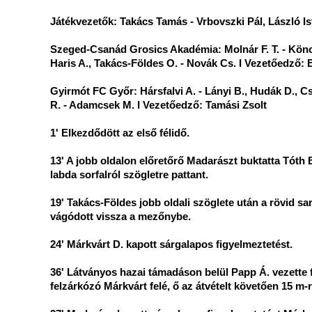
Játékvezetők: Takács Tamás - Vrbovszki Pál, László Is
Szeged-Csanád Grosics Akadémia: Molnár F. T. - Könczey
Haris A., Takács-Földes O. - Novák Cs. I Vezetőedző: 
Gyirmót FC Győr: Hársfalvi A. - Lányi B., Hudák D., C
R. - Adamcsek M. I Vezetőedző: Tamási Zsolt
1' Elkezdődött az első félidő.
13' A jobb oldalon előretőrő Madarászt buktatta Tóth B
labda sorfalról szögletre pattant.
19' Takács-Földes jobb oldali szöglete után a rövid sar
vágódott vissza a mezőnybe.
24' Márkvárt D. kapott sárgalapos figyelmeztetést.
36' Látványos hazai támadáson belül Papp Á. vezette f
felzárkózó Márkvárt felé, ő az átvételt követően 15 m-rő