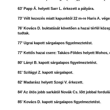
63' Papp Á. helyett Sarr L. érkezett a pályára.
73' Vélt kezezés miatt kapunktól 22 m-re Haris A. végez
76' Kovács D. buktatását követően a hazai térfél közep
tudtak.
77' Ugrai kapott sárgalapos figyelmeztetést.
77' Kettős hazai csere: Takács-Földes helyett Mohos, 
80' Lányi B. kapott sárgalapos figyelmeztetést.
81' Szilágyi Z. kapott sárgalapot.
82' Madarász helyett Szegi V. érkezett.
84' Az ötös jobb sarkától Novák Cs. lőtt jobbal fordulá
85' Kovács D. kapott sárgalapos figyelmeztetést.