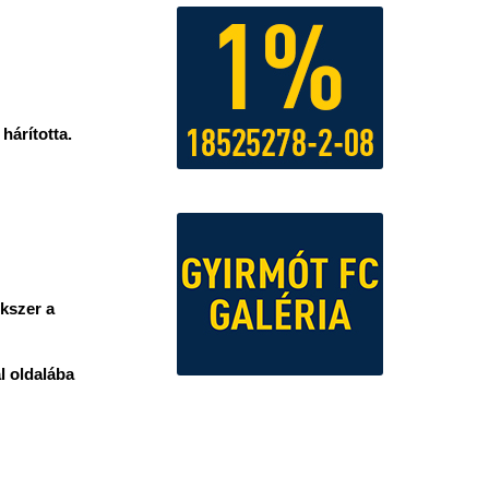
hárította.
kszer a
l oldalába