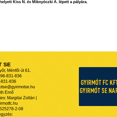
elyett Kiss N. és Miknyóczki Á. lépett a pályára.
T SE
őr, Ménfői út 61.
-96-831-836
-831-836
motse@gyirmotse.hu
th Ernő
es: Margitai Zoltán |
rmotfc.hu
525278-2-08
egyzés: