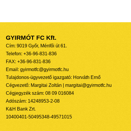
GYIRMÓT FC Kft.
Cím: 9019 Győr, Ménfői út 61.
Telefon: +36-96-831-836
FAX: +36-96-831-836
Email: gyirmotfc@gyirmotfc.hu
Tulajdonos-ügyvezető igazgató: Horváth Ernő
Cégvezető: Margitai Zoltán | margitai@gyirmotfc.hu
Cégjegyzék szám: 08 09 016084
Adószám: 14248953-2-08
K&H Bank Zrt.
10400401-50495348-49571015