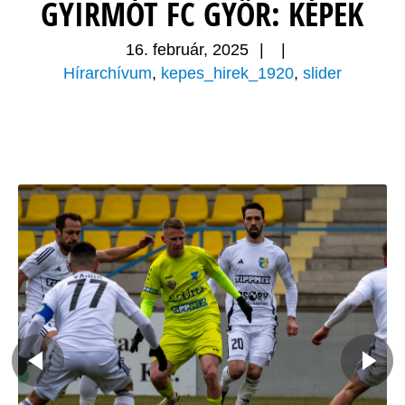
GYIRMÓT FC GYŐR: KÉPEK
16. február, 2025
|
|
Hírarchívum
,
kepes_hirek_1920
,
slider