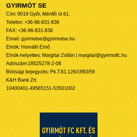
GYIRMÓT SE
Cím: 9019 Győr, Ménfői út 61.
Telefon: +36-96-831-836
FAX: +36-96-831-836
Email: gyirmotse@gyirmotse.hu
Elnök: Horváth Ernő
Elnök-helyettes: Margitai Zoltán | margitai@gyirmotfc.hu
Adószám:18525278-2-08
Bírósági bejegyzés: Pk.T.61.126/1993/59
K&H Bank Zrt.
10400401-49565151-53501002