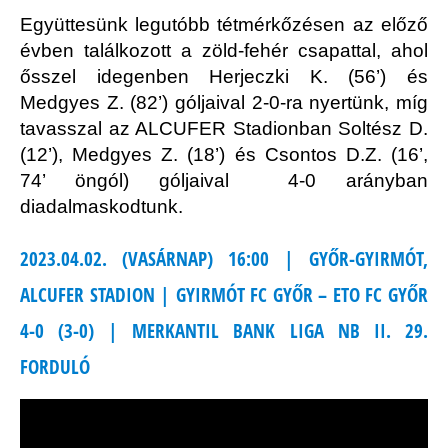
Együttesünk legutóbb tétmérkőzésen az előző
évben találkozott a zöld-fehér csapattal, ahol
ősszel idegenben Herjeczki K. (56’) és
Medgyes Z. (82’) góljaival 2-0-ra nyertünk, míg
tavasszal az ALCUFER Stadionban Soltész D.
(12’), Medgyes Z. (18’) és Csontos D.Z. (16’,
74’ öngól) góljaival 4-0 arányban
diadalmaskodtunk.
2023.04.02. (VASÁRNAP) 16:00 | GYŐR-GYIRMÓT,
ALCUFER STADION | GYIRMÓT FC GYŐR – ETO FC GYŐR
4-0 (3-0) | MERKANTIL BANK LIGA NB II. 29.
FORDULÓ