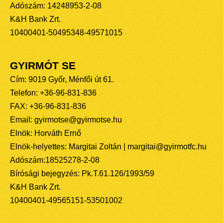
Adószám: 14248953-2-08
K&H Bank Zrt.
10400401-50495348-49571015
GYIRMÓT SE
Cím: 9019 Győr, Ménfői út 61.
Telefon: +36-96-831-836
FAX: +36-96-831-836
Email: gyirmotse@gyirmotse.hu
Elnök: Horváth Ernő
Elnök-helyettes: Margitai Zoltán | margitai@gyirmotfc.hu
Adószám:18525278-2-08
Bírósági bejegyzés: Pk.T.61.126/1993/59
K&H Bank Zrt.
10400401-49565151-53501002