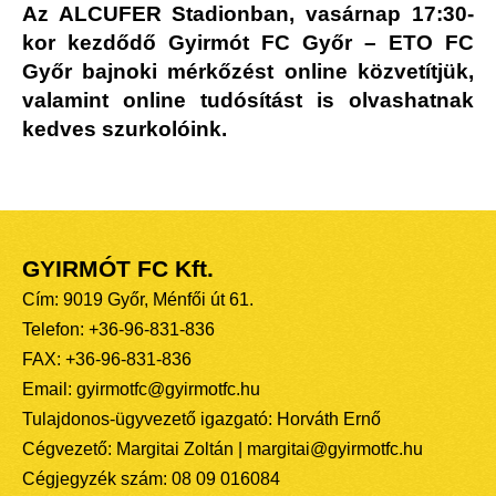
Az ALCUFER Stadionban, vasárnap 17:30-
kor kezdődő Gyirmót FC Győr – ETO FC
Győr bajnoki mérkőzést online közvetítjük,
valamint online tudósítást is olvashatnak
kedves szurkolóink.
GYIRMÓT FC Kft.
Cím: 9019 Győr, Ménfői út 61.
Telefon: +36-96-831-836
FAX: +36-96-831-836
Email: gyirmotfc@gyirmotfc.hu
Tulajdonos-ügyvezető igazgató: Horváth Ernő
Cégvezető: Margitai Zoltán | margitai@gyirmotfc.hu
Cégjegyzék szám: 08 09 016084