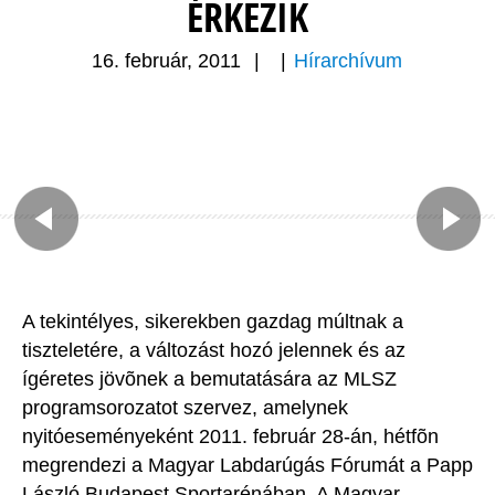
ÉRKEZIK
16. február, 2011
|
|
Hírarchívum
A tekintélyes, sikerekben gazdag múltnak a
tiszteletére, a változást hozó jelennek és az
ígéretes jövõnek a bemutatására az MLSZ
programsorozatot szervez, amelynek
nyitóeseményeként 2011. február 28-án, hétfõn
megrendezi a Magyar Labdarúgás Fórumát a Papp
László Budapest Sportarénában. A Magyar