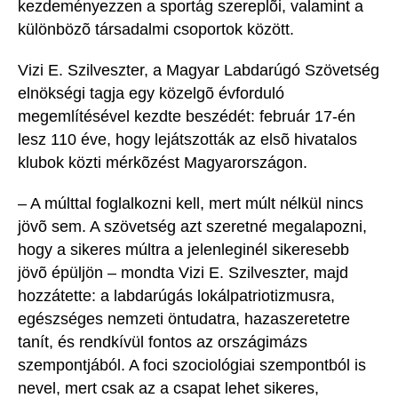
kezdeményezzen a sportág szereplõi, valamint a
különbözõ társadalmi csoportok között.
Vizi E. Szilveszter, a Magyar Labdarúgó Szövetség
elnökségi tagja egy közelgõ évforduló
megemlítésével kezdte beszédét: február 17-én
lesz 110 éve, hogy lejátszották az elsõ hivatalos
klubok közti mérkõzést Magyarországon.
– A múlttal foglalkozni kell, mert múlt nélkül nincs
jövõ sem. A szövetség azt szeretné megalapozni,
hogy a sikeres múltra a jelenleginél sikeresebb
jövõ épüljön – mondta Vizi E. Szilveszter, majd
hozzátette: a labdarúgás lokálpatriotizmusra,
egészséges nemzeti öntudatra, hazaszeretetre
tanít, és rendkívül fontos az országimázs
szempontjából. A foci szociológiai szempontból is
nevel, mert csak az a csapat lehet sikeres,