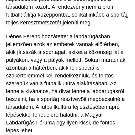
társadalom között. A rendezvény nem a profi
futballt állítja középpontba, sokkal inkább a sportág
teljes keresztmetszetét jeleníti meg.
Dénes Ferenc hozzátette: a labdarúgásban
jellemzõen azok az emberek vannak elõtérben,
akik játsszák a sportágat, akiket a közönség lát a
pályákon, vagy a pályák mellett. Sokan maradnak
azonban a háttérben, akiknek speciális
szakértelemmel kell rendelkezniük, és fontos
szerepük van a futballkultúra alakításában. Az
lenne a kívánatos, ha divat lenne a labdarúgásról
beszélni, ha a sportág résztvevõit megbecsülné a
társadalom. A futballkultúra fejlesztésében apró
lépésekkel lehet elõre haladni, a Magyar
Labdarúgás Fóruma egy ilyen kicsi, de fontos
lépés lehet.