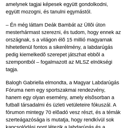
amelynek tagjai képesek együtt gondolkodni,
együtt mozogni, és tanulni egymástól.
– Én még láttam Deák Bambát az Üllõi úton
mesterhármast szerezni, és tudom, hogy ennek az
országnak, s a világon élõ 15 millió magyarnak
hihetetlenül fontos a sikerélmény, a labdarúgás
pedig kiemelkedõ szerepet játszhat ebbõl a
szempontból – fogalmazott az MLSZ elnökségi
tagja.
Balogh Gabriella elmondta, a Magyar Labdarúgás
Fóruma nem egy sportszakmai rendezvény,
hanem egy olyan esemény, amely elsõsorban a
futball társadalmi és üzleti vetületeire fókuszál. A
fórumon mintegy 70 elõadó vesz részt, és a témák
szerteágazósága is mutatja, hogy rendkívül sok
kapcsolódási pont létezik a labdarúgás és a