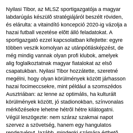
Nyilasi Tibor, az MLSZ sportigazgatója a magyar
labdarúgás készülõ stratégiájáról beszélt röviden,
és elárulta: a vitaindító koncepció 2020-ig vázolja a
hazai futball vezetése elõtt álló feladatokat. A
sportigazgató ezzel kapcsolatban kifejtette: egyre
többen veszik komolyan az utánpótlásképzést, de
még mindig vannak olyan profi klubok, amelyek
alig foglalkoztatnak magyar fiatalokat az elsõ
csapatukban. Nyilasi Tibor hozzátette, szeretné
megélni, hogy olyan körülmények között járhasson
hazai focimeccsekre, mint például a szomszédos
Ausztriában: az lenne az optimális, ha kulturált
körülmények között, jó stadionokban, színvonalas
mérkõzésekre lehetne hétrõl hétre kilátogatni.
Végül leszögezte: nem száraz szakmai napot
szervez a szövetség, hanem egy hangulatos
rendezvényt, lazább, mindenki számára érthetõ