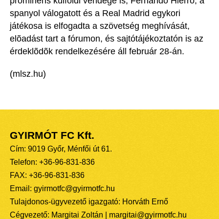
prominens külföldi vendége is, Fernando Hierro, a
spanyol válogatott és a Real Madrid egykori
játékosa is elfogadta a szövetség meghívását,
elõadást tart a fórumon, és sajtótájékoztatón is az
érdeklõdõk rendelkezésére áll február 28-án.
(mlsz.hu)
GYIRMÓT FC Kft.
Cím: 9019 Győr, Ménfői út 61.
Telefon: +36-96-831-836
FAX: +36-96-831-836
Email: gyirmotfc@gyirmotfc.hu
Tulajdonos-ügyvezető igazgató: Horváth Ernő
Cégvezető: Margitai Zoltán | margitai@gyirmotfc.hu