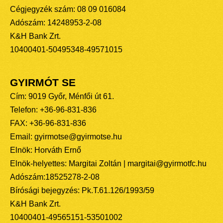
Cégjegyzék szám: 08 09 016084
Adószám: 14248953-2-08
K&H Bank Zrt.
10400401-50495348-49571015
GYIRMÓT SE
Cím: 9019 Győr, Ménfői út 61.
Telefon: +36-96-831-836
FAX: +36-96-831-836
Email: gyirmotse@gyirmotse.hu
Elnök: Horváth Ernő
Elnök-helyettes: Margitai Zoltán | margitai@gyirmotfc.hu
Adószám:18525278-2-08
Bírósági bejegyzés: Pk.T.61.126/1993/59
K&H Bank Zrt.
10400401-49565151-53501002