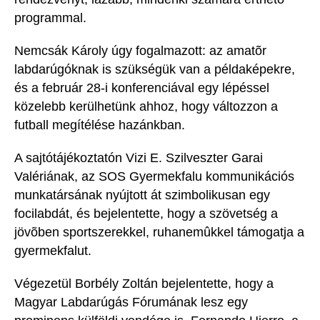
programmal.
Nemcsák Károly úgy fogalmazott: az amatõr
labdarúgóknak is szükségük van a példaképekre,
és a február 28-i konferenciával egy lépéssel
közelebb kerülhetünk ahhoz, hogy változzon a
futball megítélése hazánkban.
A sajtótájékoztatón Vizi E. Szilveszter Garai
Valériának, az SOS Gyermekfalu kommunikációs
munkatársának nyújtott át szimbolikusan egy
focilabdát, és bejelentette, hogy a szövetség a
jövõben sportszerekkel, ruhanemûkkel támogatja a
gyermekfalut.
Végezetül Borbély Zoltán bejelentette, hogy a
Magyar Labdarúgás Fórumának lesz egy