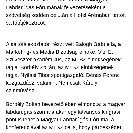
Labdarúgás Fórumának felvezetéseként a
szövetség kedden délután a Hotel Arénában tartott
sajtótájékoztatót.
A sajtótájékoztatón részt vett Balogh Gabriella, a
Marketing- és Média Bizottság elnöke, Vizi E.
Szilveszter akadémikus, az MLSZ elnökségének
tagja, Borbély Zoltán, az MLSZ elnökségének
tagja, Nyilasi Tibor sportigazgató, Dénes Ferenc
közgazdász, valamint Nemcsák Károly
színmûvész.
Borbély Zoltán bevezetõjében elmondta: a magyar
labdarúgás számára akár egy látványos kiugrási
pont is lehet a Magyar Labdarúgás Fóruma, a
konferenciával az MLSZ célja, hogy párbeszédet