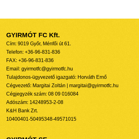
GYIRMÓT FC Kft.
Cím: 9019 Győr, Ménfői út 61.
Telefon: +36-96-831-836
FAX: +36-96-831-836
Email: gyirmotfc@gyirmotfc.hu
Tulajdonos-ügyvezető igazgató: Horváth Ernő
Cégvezető: Margitai Zoltán | margitai@gyirmotfc.hu
Cégjegyzék szám: 08 09 016084
Adószám: 14248953-2-08
K&H Bank Zrt.
10400401-50495348-49571015