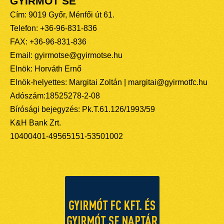
GYIRMÓT SE
Cím: 9019 Győr, Ménfői út 61.
Telefon: +36-96-831-836
FAX: +36-96-831-836
Email: gyirmotse@gyirmotse.hu
Elnök: Horváth Ernő
Elnök-helyettes: Margitai Zoltán | margitai@gyirmotfc.hu
Adószám:18525278-2-08
Bírósági bejegyzés: Pk.T.61.126/1993/59
K&H Bank Zrt.
10400401-49565151-53501002