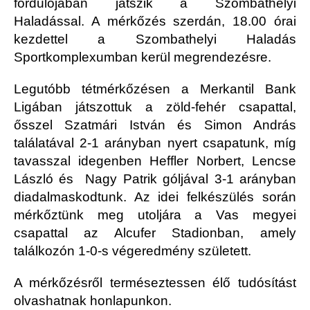
fordulójában játszik a Szombathelyi
Haladással. A mérkőzés szerdán, 18.00 órai
kezdettel a Szombathelyi Haladás
Sportkomplexumban kerül megrendezésre.
Legutóbb tétmérkőzésen a Merkantil Bank
Ligában játszottuk a zöld-fehér csapattal,
ősszel Szatmári István és Simon András
találatával 2-1 arányban nyert csapatunk, míg
tavasszal idegenben Heffler Norbert, Lencse
László és Nagy Patrik góljával 3-1 arányban
diadalmaskodtunk. Az idei felkészülés során
mérkőztünk meg utoljára a Vas megyei
csapattal az Alcufer Stadionban, amely
találkozón 1-0-s végeredmény született.
A mérkőzésről terméseztessen élő tudósítást
olvashatnak honlapunkon.