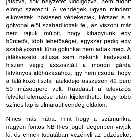
játszva, sok helyzetet kidolgozva, nem tudott
előnyt szerezni. A vendégek ugyan mindent
elkövettek, hősiesen védekeztek, kétszer is a
gólvonal elöl szabadítottak fel, az viszont már
nem rajtuk múlott, hogy kihagytunk egy
büntetőt, több lehetőséget, egyszer pedig egy
szabályosnak tűnő gólunkat nem adtak meg. A
játékvezető stílusa sem nekünk kedvezett,
hiszen végig asszisztált a monori gárda
látványos időhúzásához, így nem csoda, hogy
a találkozó tiszta játékideje összesen 42 perc
50 másodperc volt. Ráadásul a televíziós
felvétel elemzése után kijelenthető, hogy több
színes lap is elmaradt vendég oldalon.
Nincs más hátra, mint hogy a számunkra
nagyon fontos NB II-es jogot idegenben vívjuk
ki, és ennek tudatában vezényli az edzéseket