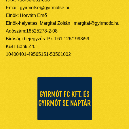
Email: gyirmotse@gyirmotse.hu
Elnök: Horváth Ernő
Elnök-helyettes: Margitai Zoltán | margitai@gyirmotfc.hu
Adószám:18525278-2-08
Bírósági bejegyzés: Pk.T.61.126/1993/59
K&H Bank Zrt.
10400401-49565151-53501002