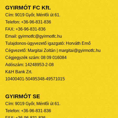
GYIRMÓT FC Kft.
Cím: 9019 Győr, Ménfői út 61.
Telefon: +36-96-831-836
FAX: +36-96-831-836
Email: gyirmotfc@gyirmotfc.hu
Tulajdonos-ügyvezető igazgató: Horváth Ernő
Cégvezető: Margitai Zoltán | margitai@gyirmotfc.hu
Cégjegyzék szám: 08 09 016084
Adószám: 14248953-2-08
K&H Bank Zrt.
10400401-50495348-49571015
GYIRMÓT SE
Cím: 9019 Győr, Ménfői út 61.
Telefon: +36-96-831-836
FAX: +36-96-831-836