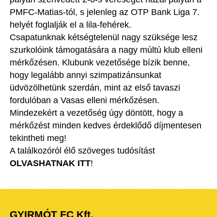
PMFC-Matias-tól, s jelenleg az OTP Bank Liga 7.
helyét foglalják el a lila-fehérek.
Csapatunknak kétségtelenül nagy szüksége lesz
szurkolóink támogatására a nagy múltú klub elleni
mérkőzésen. Klubunk vezetősége bízik benne,
hogy legalább annyi szimpatizánsunkat
üdvözölhetünk szerdán, mint az első tavaszi
fordulóban a Vasas elleni mérkőzésen.
Mindezekért a vezetőség úgy döntött, hogy a
mérkőzést minden kedves érdeklődő díjmentesen
tekintheti meg!
A találkozóról élő szöveges tudósítást
OLVASHATNAK ITT
!
GYIRMÓT FC Kft.