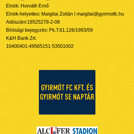
Elnök: Horváth Ernő
Elnök-helyettes: Margitai Zoltán | margitai@gyirmotfc.hu
Adószám:18525278-2-08
Bírósági bejegyzés: Pk.T.61.126/1993/59
K&H Bank Zrt.
10400401-49565151-53501002