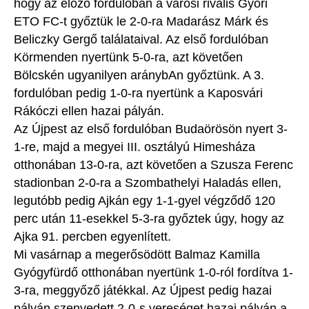
hogy az előző fordulóban a városi rivális Győri
ETO FC-t győztük le 2-0-ra Madarász Márk és
Beliczky Gergő találataival. Az első fordulóban
Körmenden nyertünk 5-0-ra, azt követően
Bölcskén ugyanilyen aránybAn győztünk. A 3.
fordulóban pedig 1-0-ra nyertünk a Kaposvári
Rákóczi ellen hazai pályán.
Az Újpest az első fordulóban Budaörösön nyert 3-
1-re, majd a megyei III. osztályú Himesháza
otthonában 13-0-ra, azt követően a Szusza Ferenc
stadionban 2-0-ra a Szombathelyi Haladás ellen,
legutóbb pedig Ajkán egy 1-1-gyel végződő 120
perc után 11-esekkel 5-3-ra győztek úgy, hogy az
Ajka 91. percben egyenlített.
Mi vasárnap a megerősödött Balmaz Kamilla
Gyógyfürdő otthonában nyertünk 1-0-ról fordítva 1-
3-ra, meggyőző játékkal. Az Újpest pedig hazai
pályán szenvedett 2-0-s vereséget hazai pályán a