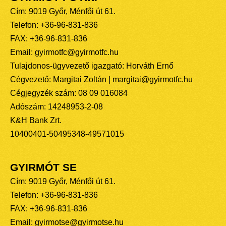
Cím: 9019 Győr, Ménfői út 61.
Telefon: +36-96-831-836
FAX: +36-96-831-836
Email: gyirmotfc@gyirmotfc.hu
Tulajdonos-ügyvezető igazgató: Horváth Ernő
Cégvezető: Margitai Zoltán | margitai@gyirmotfc.hu
Cégjegyzék szám: 08 09 016084
Adószám: 14248953-2-08
K&H Bank Zrt.
10400401-50495348-49571015
GYIRMÓT SE
Cím: 9019 Győr, Ménfői út 61.
Telefon: +36-96-831-836
FAX: +36-96-831-836
Email: gyirmotse@gyirmotse.hu