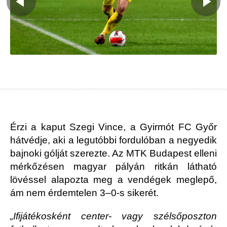
Érzi a kaput Szegi Vince, a Gyirmót FC Győr
hátvédje, aki a legutóbbi fordulóban a negyedik
bajnoki gólját szerezte. Az MTK Budapest elleni
mérkőzésen magyar pályán ritkán látható
lövéssel alapozta meg a vendégek meglepő,
ám nem érdemtelen 3–0-s sikerét.
„Ifijátékosként center- vagy szélsőposzton