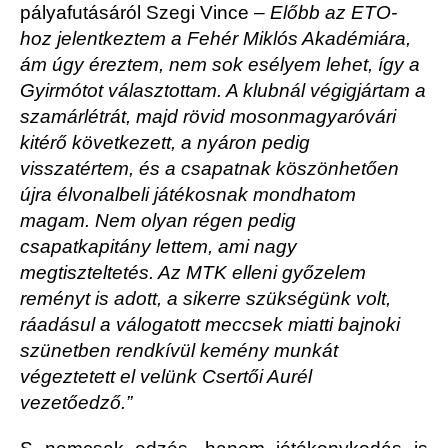
pályafutásáról Szegi Vince –
Előbb az ETO-
hoz jelentkeztem a Fehér Miklós Akadémiára,
ám úgy éreztem, nem sok esélyem lehet, így a
Gyirmótot választottam. A klubnál végigjártam a
szamárlétrát, majd rövid mosonmagyaróvári
kitérő következett, a nyáron pedig
visszatértem, és a csapatnak köszönhetően
újra élvonalbeli játékosnak mondhatom
magam. Nem olyan régen pedig
csapatkapitány lettem, ami nagy
megtiszteltetés. Az MTK elleni győzelem
reményt is adott, a sikerre szükségünk volt,
ráadásul a válogatott meccsek miatti bajnoki
szünetben rendkívül kemény munkát
végeztetett el velünk Csertői Aurél
vezetőedző.”