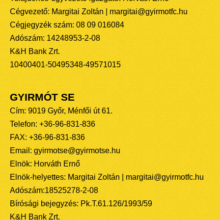
Cégvezető: Margitai Zoltán | margitai@gyirmotfc.hu
Cégjegyzék szám: 08 09 016084
Adószám: 14248953-2-08
K&H Bank Zrt.
10400401-50495348-49571015
GYIRMÓT SE
Cím: 9019 Győr, Ménfői út 61.
Telefon: +36-96-831-836
FAX: +36-96-831-836
Email: gyirmotse@gyirmotse.hu
Elnök: Horváth Ernő
Elnök-helyettes: Margitai Zoltán | margitai@gyirmotfc.hu
Adószám:18525278-2-08
Bírósági bejegyzés: Pk.T.61.126/1993/59
K&H Bank Zrt.