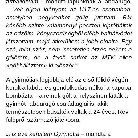
futballoztam
– mondta lapunknak a labdarúgó.
–
Volt olyan idényem az U17-es csapatban,
amelyben negyvenhét gólig jutottam. Bár
később szinte valamennyi poszton kipróbáltak
az edzőim, kényszerűségből előbb balhátvédet
játszottam, majd átkerültem a jobb oldalra. Egy
szó, mint száz, nem ismeretlen érzés nekem a
gólöröm, de a felső sarkot az MTK ellen
»pókhálóztam« ki először.”
A gyirmótiak legjobbja elé az első fél­idő végén
került a labda, és gondolkodás nélkül a kapuba
bombázta – a remek gólt a helyszínen látták a
gyirmóti labdarúgó családtagjai is, akik
természetesen büszkék voltak a 24 éves, Rév­
fülöpről származó játékosra.
„Tíz éve kerültem Gyirmótra
– mondta a