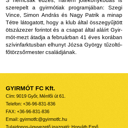
S nemcsak edzés, hanem jótékonykodás is
szerepelt a gyirmótiak programjában: Szegi
Vince, Simon András és Nagy Patrik a minap
Tétre látogatott, hogy a klub által összegyűjtött
ötszázezer forintot és a csapat által aláírt Gyir­
mót-mezt átadja a februárban 41 éves korában
szívinfarktusban elhunyt Józsa György tűzoltó-
főtörzsőrmester családjának.
GYIRMÓT FC Kft.
Cím: 9019 Győr, Ménfői út 61.
Telefon: +36-96-831-836
FAX: +36-96-831-836
Email: gyirmotfc@gyirmotfc.hu
Tulajdonos-ügyvezető igazgató: Horváth Ernő