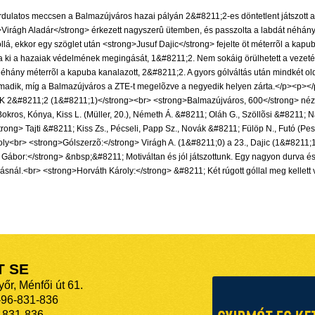
rdulatos meccsen a Balmazújváros hazai pályán 2&#8211;2-es döntetlent játszott a
>Virágh Aladár</strong> érkezett nagyszerû ütemben, és passzolta a labdát néhány 
llá, ekkor egy szöglet után <strong>Jusuf Dajic</strong> fejelte öt méterrõl a kapu
 ki a hazaiak védelmének megingását, 1&#8211;2. Nem sokáig örülhetett a vezetésn
 néhány méterrõl a kapuba kanalazott, 2&#8211;2. A gyors gólváltás után mindkét o
 a harmadik, míg a Balmazújváros a ZTE-t megelõzve a negyedik helyen zárta.</
11;2 (1&#8211;1)</strong><br> <strong>Balmazújváros, 600</strong> nézõ. <
Kónya, Kiss L. (Müller, 20.), Németh Á. &#8211; Oláh G., Szöllõsi &#8211; Nagy 
g> Tajti &#8211; Kiss Zs., Pécseli, Papp Sz., Novák &#8211; Fülöp N., Futó (Pes
ly<br> <strong>Gólszerzõ:</strong> Virágh A. (1&#8211;0) a 23., Dajic (1&#8211;1)
</strong> &nbsp;&#8211; Motiváltan és jól játszottunk. Egy nagyon durva és sze
lásnál.<br> <strong>Horváth Károly:</strong> &#8211; Két rúgott góllal meg kellet
T SE
őr, Ménfői út 61.
-96-831-836
-831-836