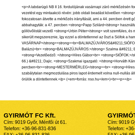
<p>A labdarúgó NB II 16. fordulójának vasárnapi záró mérkõzésén fo
vezetést egy mintaakció révén: jobb oldali beadást követõen <strong
fokozatosan átvette a mérkõzés irányítását, ami a 44. percben érett gó
abbahagyták: a 47. percben <strong>Papp Szilárd</strong> használta
góllövõlistát vezetõ <strong>Urbin Péter</strong> volt szemfüles, és
sikerült megszereznie, így ezzel a döntetlennel az õszt a Siófok
VASÁRNAP</strong><strong><br>BALMAZÚJVÁROS&#8211;SIÓFOK 2&#82
Balázs)<br> <strong>BALMAZÚJVÁROS:</strong> Szalma &#8211; Bokros, 
<strong>Vezetõedzõ: </strong>Híres Gábor<br> <strong>SIÓFOK:</stron
66.) &#8211; Dajic. <strong>Szakmai igazgató: </strong>Horváth Káro
percben<br><strong>MESTERMÉRLEG</strong><br> <strong>Híres Gábor:
szabálytalan megmozdulása piros lapot érdemelt volna null-nullás ál
örülök a döntetlennek.</p> (<em>forrás: nso.hu</em>)<br><p></p>
GYIRMÓT FC Kft.
GYIRMÓ
Cím: 9019 Győr, Ménfői út 61.
Cím: 9019 Gy
Telefon: +36-96-831-836
Telefon: +36
FAX: +36-96-831-836
FAX: +36-96