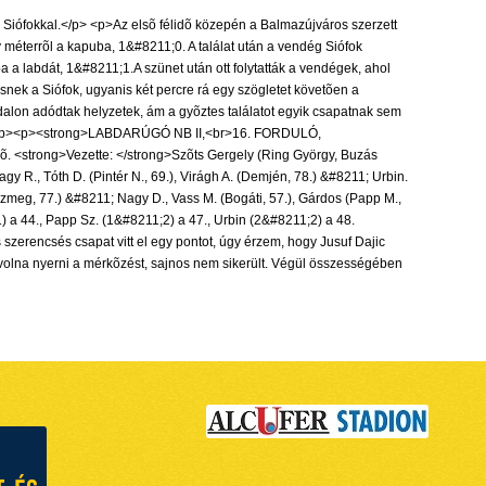
 Siófokkal.</p> <p>Az elsõ félidõ közepén a Balmazújváros szerzett
méterrõl a kapuba, 1&#8211;0. A találat után a vendég Siófok
ba a labdát, 1&#8211;1.A szünet után ott folytatták a vendégek, ahol
ek a Siófok, ugyanis két percre rá egy szögletet követõen a
ldalon adódtak helyzetek, ám a gyõztes találatot egyik csapatnak sem
p><p></p><p><strong>LABDARÚGÓ NB II,<br>16. FORDULÓ,
strong>Vezette: </strong>Szõts Gergely (Ring György, Buzás
R., Tóth D. (Pintér N., 69.), Virágh A. (Demjén, 78.) &#8211; Urbin.
zmeg, 77.) &#8211; Nagy D., Vass M. (Bogáti, 57.), Gárdos (Papp M.,
 a 44., Papp Sz. (1&#8211;2) a 47., Urbin (2&#8211;2) a 48.
rencsés csapat vitt el egy pontot, úgy érzem, hogy Jusuf Dajic
t volna nyerni a mérkõzést, sajnos nem sikerült. Végül összességében