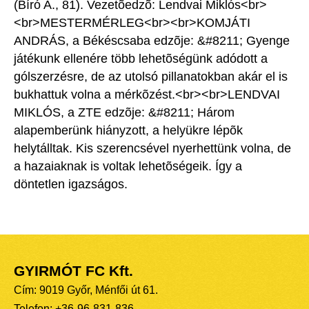
(Bíró A., 81). Vezetõedzõ: Lendvai Miklós<br>
<br>MESTERMÉRLEG<br><br>KOMJÁTI
ANDRÁS, a Békéscsaba edzõje: &#8211; Gyenge
játékunk ellenére több lehetõségünk adódott a
gólszerzésre, de az utolsó pillanatokban akár el is
bukhattuk volna a mérkõzést.<br><br>LENDVAI
MIKLÓS, a ZTE edzõje: &#8211; Három
alapemberünk hiányzott, a helyükre lépõk
helytálltak. Kis szerencsével nyerhettünk volna, de
a hazaiaknak is voltak lehetõségeik. Így a
döntetlen igazságos.
GYIRMÓT FC Kft.
Cím: 9019 Győr, Ménfői út 61.
Telefon: +36-96-831-836