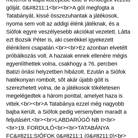
gólját. 0&#8211;1<br><br>A gól megfogta a
Tatabányát, kissé összezuhantak a játékosok,
nyoma sem volt az addigi élénk játéknak, és a
Siófok egyre veszélyesebb akciókat vezetett. Látta
ezt Bozsik Péter is, aki cserékkel igyekezett
élénkíteni csapatán.<br><br>Ez azonban elvetélt
próbálkozás volt. A hazaiak ennek ellenére mégis
egyenlíthettek volna, csakhogy a 76. percben
Batizi óriási helyzetben hibázott. Ezután a Siófok
hatékonyan rombolt, sõt akár újabb gólt is
szerezhetett volna, de a játékosok tökéletesen
megelégedtek a három ponttal, amelyet haza is
vittek.<br><br>A Tatabánya ezzel még nagyobb
bajba került, a Siófok pedig versenyben maradt a
feljutásért.<br><br>LABDARÚGÓ NB II<br>
<br>19. FORDULÓ<br><br>TATABÁNYA
FC&#8211;SIÓFOK 0&#8211;1 (0&#8211;0)<br>