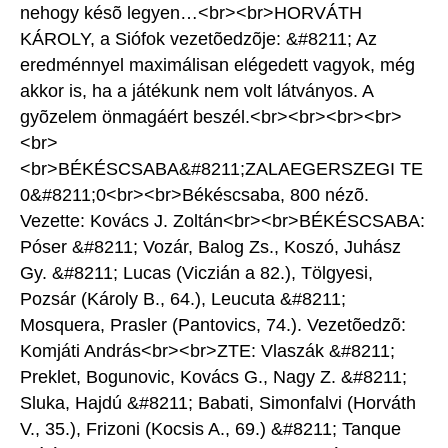
nehogy késõ legyen…<br><br>HORVÁTH
KÁROLY, a Siófok vezetõedzõje: &#8211; Az
eredménnyel maximálisan elégedett vagyok, még
akkor is, ha a játékunk nem volt látványos. A
gyõzelem önmagáért beszél.<br><br><br><br>
<br>
<br>BÉKÉSCSABA&#8211;ZALAEGERSZEGI TE
0&#8211;0<br><br>Békéscsaba, 800 nézõ.
Vezette: Kovács J. Zoltán<br><br>BÉKÉSCSABA:
Póser &#8211; Vozár, Balog Zs., Koszó, Juhász
Gy. &#8211; Lucas (Viczián a 82.), Tölgyesi,
Pozsár (Károly B., 64.), Leucuta &#8211;
Mosquera, Prasler (Pantovics, 74.). Vezetõedzõ:
Komjáti András<br><br>ZTE: Vlaszák &#8211;
Preklet, Bogunovic, Kovács G., Nagy Z. &#8211;
Sluka, Hajdú &#8211; Babati, Simonfalvi (Horváth
V., 35.), Frizoni (Kocsis A., 69.) &#8211; Tanque