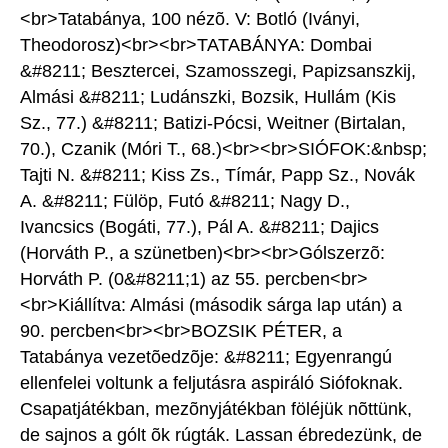
<br>Tatabánya, 100 nézõ. V: Botló (Iványi,
Theodorosz)<br><br>TATABÁNYA: Dombai
&#8211; Besztercei, Szamosszegi, Papizsanszkij,
Almási &#8211; Ludánszki, Bozsik, Hullám (Kis
Sz., 77.) &#8211; Batizi-Pócsi, Weitner (Birtalan,
70.), Czanik (Móri T., 68.)<br><br>SIÓFOK:&nbsp;
Tajti N. &#8211; Kiss Zs., Tímár, Papp Sz., Novák
A. &#8211; Fülöp, Futó &#8211; Nagy D.,
Ivancsics (Bogáti, 77.), Pál A. &#8211; Dajics
(Horváth P., a szünetben)<br><br>Gólszerzõ:
Horváth P. (0&#8211;1) az 55. percben<br>
<br>Kiállítva: Almási (második sárga lap után) a
90. percben<br><br>BOZSIK PÉTER, a
Tatabánya vezetõedzõje: &#8211; Egyenrangú
ellenfelei voltunk a feljutásra aspiráló Siófoknak.
Csapatjátékban, mezõnyjátékban föléjük nõttünk,
de sajnos a gólt õk rúgták. Lassan ébredezünk, de