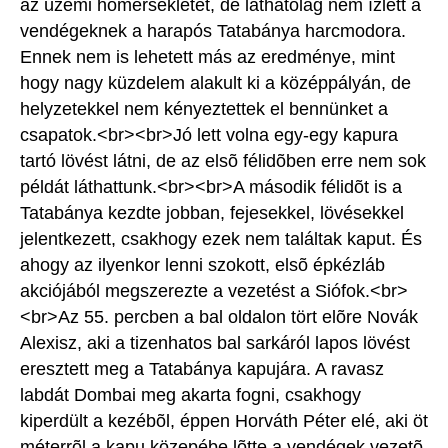
az üzemi hõmérsékletet, de láthatólag nem ízlett a
vendégeknek a harapós Tatabánya harcmodora.
Ennek nem is lehetett más az eredménye, mint
hogy nagy küzdelem alakult ki a középpályán, de
helyzetekkel nem kényeztettek el bennünket a
csapatok.<br><br>Jó lett volna egy-egy kapura
tartó lövést látni, de az elsõ félidõben erre nem sok
példát láthattunk.<br><br>A második félidõt is a
Tatabánya kezdte jobban, fejesekkel, lövésekkel
jelentkezett, csakhogy ezek nem találtak kaput. És
ahogy az ilyenkor lenni szokott, elsõ épkézláb
akciójából megszerezte a vezetést a Siófok.<br>
<br>Az 55. percben a bal oldalon tört elõre Novák
Alexisz, aki a tizenhatos bal sarkáról lapos lövést
eresztett meg a Tatabánya kapujára. A ravasz
labdát Dombai meg akarta fogni, csakhogy
kiperdült a kezébõl, éppen Horváth Péter elé, aki öt
méterrõl a kapu közepébe lõtte a vendégek vezetõ