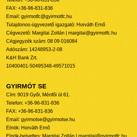
FAX: +36-96-831-836
Email: gyirmotfc@gyirmotfc.hu
Tulajdonos-ügyvezető igazgató: Horváth Ernő
Cégvezető: Margitai Zoltán | margitai@gyirmotfc.hu
Cégjegyzék szám: 08 09 016084
Adószám: 14248953-2-08
K&H Bank Zrt.
10400401-50495348-49571015
GYIRMÓT SE
Cím: 9019 Győr, Ménfői út 61.
Telefon: +36-96-831-836
FAX: +36-96-831-836
Email: gyirmotse@gyirmotse.hu
Elnök: Horváth Ernő
Elnök-helyettes: Margitai Zoltán | margitai@gyirmotfc.hu