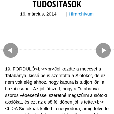
TUDÓSÍTÁSOK
16. március, 2014
|
|
Hírarchívum
19. FORDULÓ<br><br>Jól kezdte a meccset a
Tatabánya, kissé be is szorította a Siófokot, de ez
nem volt elég ahhoz, hogy kapura is tudjon lõni a
hazai csapat. Az jól látszott, hogy a Tatabánya
szoros védekezéssel szeretné megszûrni a siófoki
akciókat, és ezt az elsõ félidõben jól is tette.<br>
<br>A Siófoknak kellett jó negyedóra, amíg felvette