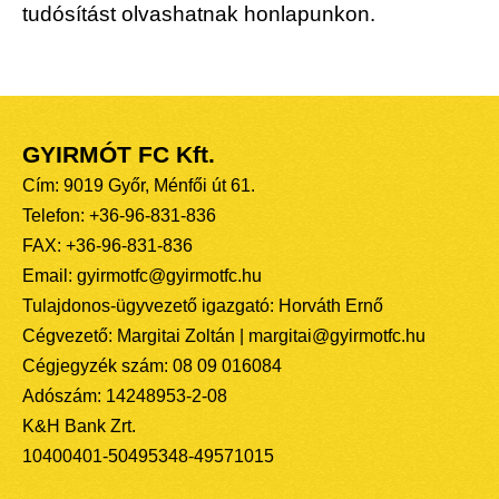
tudósítást olvashatnak honlapunkon.
GYIRMÓT FC Kft.
Cím: 9019 Győr, Ménfői út 61.
Telefon: +36-96-831-836
FAX: +36-96-831-836
Email: gyirmotfc@gyirmotfc.hu
Tulajdonos-ügyvezető igazgató: Horváth Ernő
Cégvezető: Margitai Zoltán | margitai@gyirmotfc.hu
Cégjegyzék szám: 08 09 016084
Adószám: 14248953-2-08
K&H Bank Zrt.
10400401-50495348-49571015