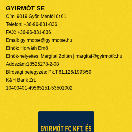
GYIRMÓT SE
Cím: 9019 Győr, Ménfői út 61.
Telefon: +36-96-831-836
FAX: +36-96-831-836
Email: gyirmotse@gyirmotse.hu
Elnök: Horváth Ernő
Elnök-helyettes: Margitai Zoltán | margitai@gyirmotfc.hu
Adószám:18525278-2-08
Bírósági bejegyzés: Pk.T.61.126/1993/59
K&H Bank Zrt.
10400401-49565151-53501002