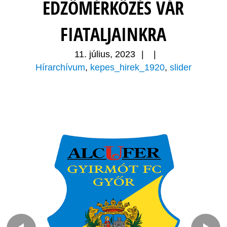
EDZŐMÉRKŐZÉS VÁR
FIATALJAINKRA
11. július, 2023
|
|
Hírarchívum
,
kepes_hirek_1920
,
slider