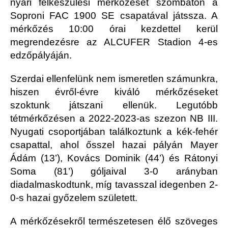
nyári felkészülési mérkőzését szombaton a
Soproni FAC 1900 SE csapatával játssza. A
mérkőzés 10:00 órai kezdettel kerül
megrendezésre az ALCUFER Stadion 4-es
edzőpályáján.
Szerdai ellenfelünk nem ismeretlen számunkra,
hiszen évről-évre kiváló mérkőzéseket
szoktunk játszani ellenük. Legutóbb
tétmérkőzésen a 2022-2023-as szezon NB III.
Nyugati csoportjában találkoztunk a kék-fehér
csapattal, ahol ősszel hazai pályán Mayer
Ádám (13’), Kovács Dominik (44’) és Rátonyi
Soma (81’) góljaival 3-0 arányban
diadalmaskodtunk, míg tavasszal idegenben 2-
0-s hazai győzelem született.
A mérkőzésekről természetesen élő szöveges