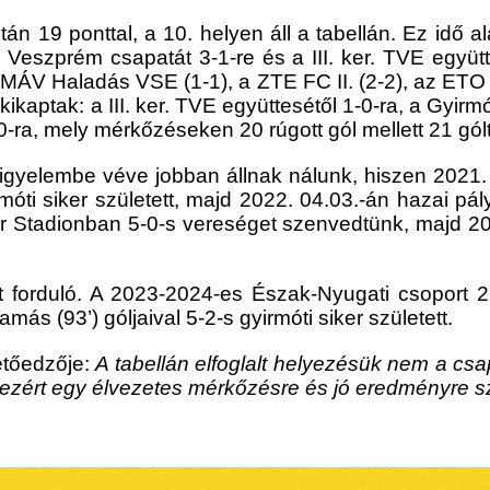
után 19 ponttal, a 10. helyen áll a tabellán. Ez idő 
 Veszprém csapatát 3-1-re és a III. ker. TVE együtte
i MÁV Haladás VSE (1-1), a ZTE FC II. (2-2), az ETO
kaptak: a III. ker. TVE együttesétől 1-0-ra, a Gyirmó
0-ra, mely mérkőzéseken 20 rúgott gól mellett 21 gól
igyelembe véve jobban állnak nálunk, hiszen 2021
móti siker született, majd 2022. 04.03.-án hazai pály
fer Stadionban 5-0-s vereséget szenvedtünk, majd 202
t forduló. A 2023-2024-es Észak-Nyugati csoport 2
amás (93’) góljaival 5-2-s gyirmóti siker született.
etőedzője:
A tabellán elfoglalt helyezésük nem a csa
 ezért egy élvezetes mérkőzésre és jó eredményre s