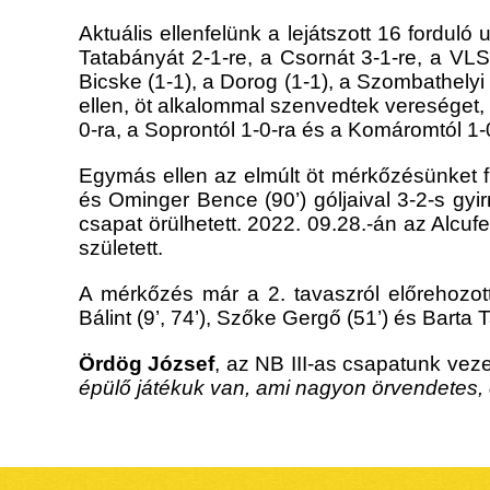
Aktuális ellenfelünk a lejátszott 16 forduló 
Tatabányát 2-1-re, a Csornát 3-1-re, a VLS
Bicske (1-1), a Dorog (1-1), a Szombathely
ellen, öt alkalommal szenvedtek vereséget, ki
0-ra, a Soprontól 1-0-ra és a Komáromtól 1-
Egymás ellen az elmúlt öt mérkőzésünket f
és Ominger Bence (90’) góljaival 3-2-s gyir
csapat örülhetett. 2022. 09.28.-án az Alcu
született.
A mérkőzés már a 2. tavaszról előrehozot
Bálint (9’, 74’), Szőke Gergő (51’) és Barta T
Ördög József
, az NB III-as csapatunk vez
épülő játékuk van, ami nagyon örvendetes,