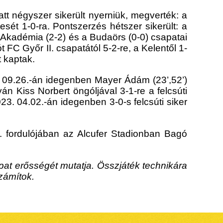
alatt négyszer sikerült nyerniük, megverték: a
sét 1-0-ra. Pontszerzés hétszer sikerült: a
 Akadémia (2-2) és a Budaörs (0-0) csapatai
t FC Győr II. csapatától 5-2-re, a Kelentől 1-
t kaptak.
. 09.26.-án idegenben Mayer Ádám (23’,52’)
án Kiss Norbert öngóljával 3-1-re a felcsúti
3. 04.02.-án idegenben 3-0-s felcsúti siker
. fordulójában az Alcufer Stadionban Bagó
pat erősségét mutatja. Összjáték technikára
zámítok.