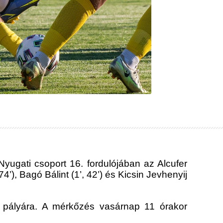
Nyugati csoport 16. fordulójában az Alcufer
’), Bagó Bálint (1’, 42’) és Kicsin Jevhenyij
 pályára. A mérkőzés vasárnap 11 órakor