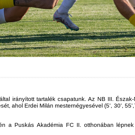
tal irányított tartalék csapatunk. Az NB III. Észak-
t, ahol Erdei Milán mesternégyesével (5’, 30’, 55’,74
ésén a Puskás Akadémia FC II. otthonában lépnek