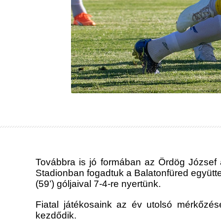
Továbbra is jó formában az Ördög József ál
Stadionban fogadtuk a Balatonfüred együttesé
(59’) góljaival 7-4-re nyertünk.
Fiatal játékosaink az év utolsó mérkőz
kezdődik.