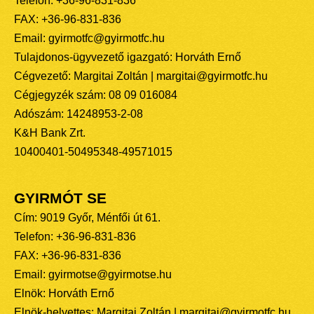
Telefon: +36-96-831-836
FAX: +36-96-831-836
Email: gyirmotfc@gyirmotfc.hu
Tulajdonos-ügyvezető igazgató: Horváth Ernő
Cégvezető: Margitai Zoltán | margitai@gyirmotfc.hu
Cégjegyzék szám: 08 09 016084
Adószám: 14248953-2-08
K&H Bank Zrt.
10400401-50495348-49571015
GYIRMÓT SE
Cím: 9019 Győr, Ménfői út 61.
Telefon: +36-96-831-836
FAX: +36-96-831-836
Email: gyirmotse@gyirmotse.hu
Elnök: Horváth Ernő
Elnök-helyettes: Margitai Zoltán | margitai@gyirmotfc.hu