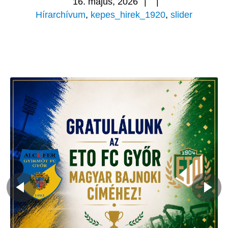
16. május, 2026
|
|
Hírarchívum
,
kepes_hirek_1920
,
slider