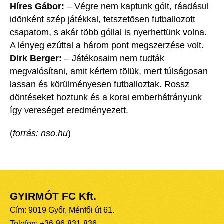
Híres Gábor:
– Végre nem kaptunk gólt, ráadásul
idõnként szép játékkal, tetszetõsen futballozott
csapatom, s akár több góllal is nyerhettünk volna.
A lényeg ezúttal a három pont megszerzése volt.
Dirk Berger:
– Játékosaim nem tudták
megvalósítani, amit kértem tõlük, mert túlságosan
lassan és körülményesen futballoztak. Rossz
döntéseket hoztunk és a korai emberhátrányunk
így vereséget eredményezett.
(
forrás: nso.hu
)
GYIRMÓT FC Kft.
Cím: 9019 Győr, Ménfői út 61.
Telefon: +36-96-831-836