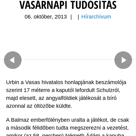
VASÁRNAPI TUDÓSÍTÁS
06. október, 2013
|
|
Hírarchívum
Urbin a Vasas hivatalos honlapjának beszámolója
szerint 17 méterre a kaputól lefordult Schulzról,
majd elesett, az angyalföldiek játékosát a bíró
azonnal az öltözõbe küldte.
A Balmaz emberfölényben uralta a játékot, de csak
a második félidõben tudta megszerezni a vezetést,
amikor (az 58. percben) Németh Ádám a kapuba