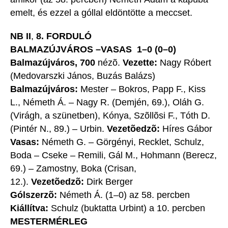
emelt, és ezzel a góllal eldöntötte a meccset.
NB II
,
8. FORDULÓ
BALMAZÚJVÁROS –VASAS 1–0 (0–0)
Balmazújváros, 700
nézõ.
Vezette:
Nagy Róbert
(Medovarszki János, Buzás Balázs)
Balmazújváros:
Mester – Bokros, Papp F., Kiss
L., Németh Á. – Nagy R. (Demjén, 69.), Oláh G.
(Virágh, a szünetben), Kónya, Szõllõsi F., Tóth D.
(Pintér N., 89.) – Urbin.
Vezetõedzõ:
Híres Gábor
Vasas:
Németh G. – Görgényi, Recklet, Schulz,
Boda – Cseke – Remili, Gál M., Hohmann (Berecz,
69.) – Zamostny, Boka (Crisan,
12.).
Vezetõedzõ:
Dirk Berger
Gólszerzõ:
Németh Á. (1–0) az 58. percben
Kiállítva:
Schulz (buktatta Urbint) a 10. percben
MESTERMÉRLEG