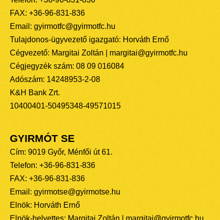
FAX: +36-96-831-836
Email: gyirmotfc@gyirmotfc.hu
Tulajdonos-ügyvezető igazgató: Horváth Ernő
Cégvezető: Margitai Zoltán | margitai@gyirmotfc.hu
Cégjegyzék szám: 08 09 016084
Adószám: 14248953-2-08
K&H Bank Zrt.
10400401-50495348-49571015
GYIRMÓT SE
Cím: 9019 Győr, Ménfői út 61.
Telefon: +36-96-831-836
FAX: +36-96-831-836
Email: gyirmotse@gyirmotse.hu
Elnök: Horváth Ernő
Elnök-helyettes: Margitai Zoltán | margitai@gyirmotfc.hu