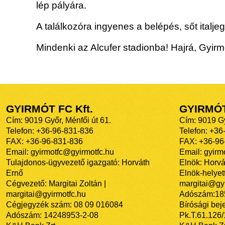
lép pályára.
A találkozóra ingyenes a belépés, sőt italje
Mindenki az Alcufer stadionba! Hajrá, Gyirm
GYIRMÓT FC Kft.
GYIRMÓ
Cím: 9019 Győr, Ménfői út 61.
Cím: 9019 Gy
Telefon: +36-96-831-836
Telefon: +36
FAX: +36-96-831-836
FAX: +36-96
Email: gyirmotfc@gyirmotfc.hu
Email: gyir
Tulajdonos-ügyvezető igazgató: Horváth
Elnök: Horvá
Ernő
Elnök-helyett
Cégvezető: Margitai Zoltán |
margitai@gyi
margitai@gyirmotfc.hu
Adószám:18
Cégjegyzék szám: 08 09 016084
Bírósági bej
Adószám: 14248953-2-08
Pk.T.61.126