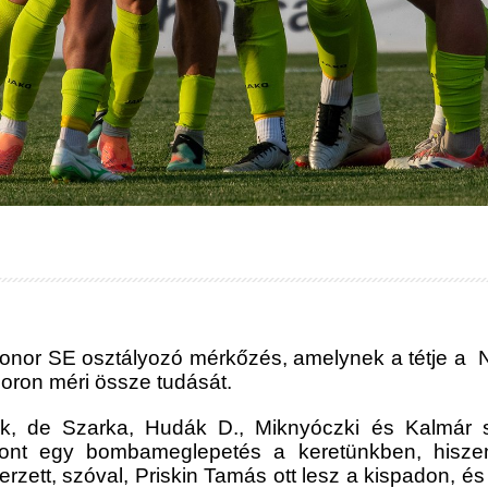
or SE osztályozó mérkőzés, amelynek a tétje a NB
oron méri össze tudását.
k, de Szarka, Hudák D., Miknyóczki és Kalmár sé
zont egy bombameglepetés a keretünkben, hiszen 
erzett, szóval, Priskin Tamás ott lesz a kispadon, é