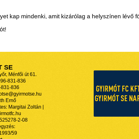
gyet kap mindenki, amit kizárólag a helyszínen lévő f
ót!
T SE
őr, Ménfői út 61.
-96-831-836
-831-836
motse@gyirmotse.hu
th Ernő
es: Margitai Zoltán |
rmotfc.hu
525278-2-08
egyzés:
/1993/59