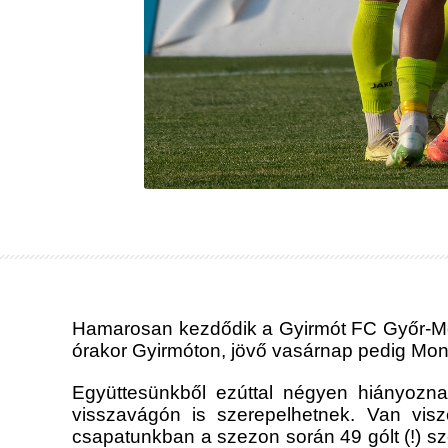
Hamarosan kezdődik a Gyirmót FC Győr-Mon
órakor Gyirmóton, jövő vasárnap pedig Mon
Együttesünkből ezúttal négyen hiányozna
visszavágón is szerepelhetnek. Van vis
csapatunkban a szezon során 49 gólt (!) sz