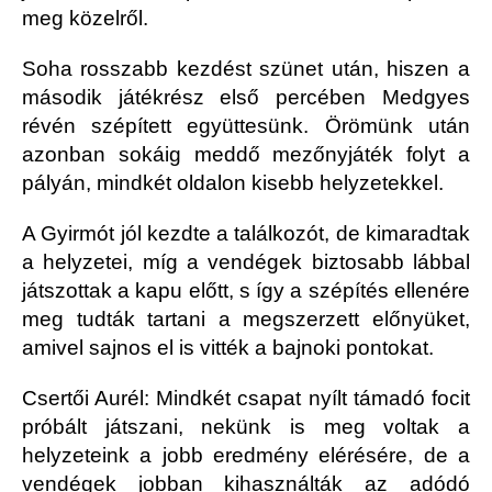
meg közelről.
Soha rosszabb kezdést szünet után, hiszen a
második játékrész első percében Medgyes
révén szépített együttesünk. Örömünk után
azonban sokáig meddő mezőnyjáték folyt a
pályán, mindkét oldalon kisebb helyzetekkel.
A Gyirmót jól kezdte a találkozót, de kimaradtak
a helyzetei, míg a vendégek biztosabb lábbal
játszottak a kapu előtt, s így a szépítés ellenére
meg tudták tartani a megszerzett előnyüket,
amivel sajnos el is vitték a bajnoki pontokat.
Csertői Aurél: Mindkét csapat nyílt támadó focit
próbált játszani, nekünk is meg voltak a
helyzeteink a jobb eredmény elérésére, de a
vendégek jobban kihasználták az adódó