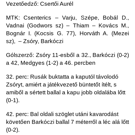
Vezetőedző: Csertői Aurél
MTK: Csenterics – Varju, Szépe, Bobál D.,
Vadnai (Godwors sz) – Thiam – Kovács M.,
Bognár I. (Kocsis G. 77), Horváth A. (Mezei
sz), – Zsóry, Barkóczi
Gólszerző: Zsóry 11-esből a 32., Barkóczi (0-2)
a 42, Medgyes (1-2) a 46. percben
32. perc: Rusák buktatta a kaputól távolodó
Zsóryt, amiért a játékvezető büntetőt ítélt, s
amiből a sértett ballal a kapu jobb oldalába lőtt
(0-1).
42. perc: Bal oldali szöglet utáni kavarodást
követően Barkóczi ballal 7 méterről a léc alá lőtt
(0-2).