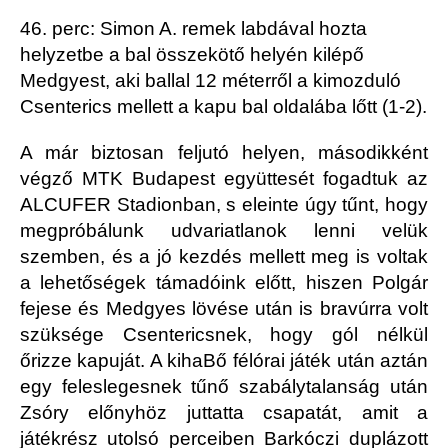
46. perc: Simon A. remek labdával hozta
helyzetbe a bal összekötő helyén kilépő
Medgyest, aki ballal 12 méterről a kimozduló
Csenterics mellett a kapu bal oldalába lőtt (1-2).
A már biztosan feljutó helyen, másodikként
végző MTK Budapest együttesét fogadtuk az
ALCUFER Stadionban, s eleinte úgy tűnt, hogy
megpróbálunk udvariatlanok lenni velük
szemben, és a jó kezdés mellett meg is voltak
a lehetőségek támadóink előtt, hiszen Polgár
fejese és Medgyes lövése után is bravúrra volt
szüksége Csentericsnek, hogy gól nélkül
őrizze kapuját. A kihaBő félórai játék után aztán
egy feleslegesnek tűnő szabálytalanság után
Zsóry előnyhöz juttatta csapatát, amit a
játékrész utolsó perceiben Barkóczi duplázott