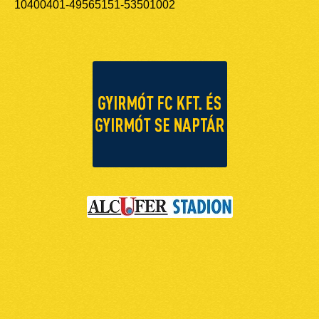
10400401-49565151-53501002