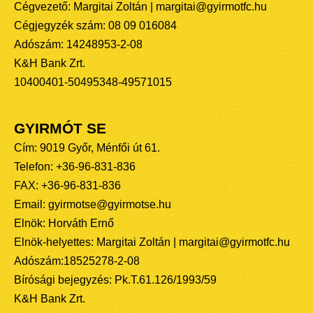
Cégvezető: Margitai Zoltán | margitai@gyirmotfc.hu
Cégjegyzék szám: 08 09 016084
Adószám: 14248953-2-08
K&H Bank Zrt.
10400401-50495348-49571015
GYIRMÓT SE
Cím: 9019 Győr, Ménfői út 61.
Telefon: +36-96-831-836
FAX: +36-96-831-836
Email: gyirmotse@gyirmotse.hu
Elnök: Horváth Ernő
Elnök-helyettes: Margitai Zoltán | margitai@gyirmotfc.hu
Adószám:18525278-2-08
Bírósági bejegyzés: Pk.T.61.126/1993/59
K&H Bank Zrt.