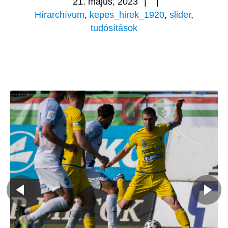
21. május, 2023
|
|
Hírarchívum
,
kepes_hirek_1920
,
slider
,
tudósítások