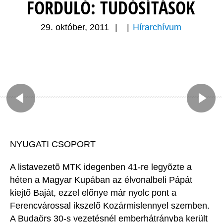
FORDULÓ: TUDÓSÍTÁSOK
29. október, 2011
|
|
Hírarchívum
NYUGATI CSOPORT
A listavezetõ MTK idegenben 41-re legyõzte a
héten a Magyar Kupában az élvonalbeli Pápát
kiejtõ Baját, ezzel elõnye már nyolc pont a
Ferencvárossal ikszelõ Kozármislennyel szemben.
A Budaörs 30-s vezetésnél emberhátrányba került