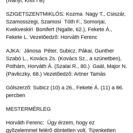
(Iványi, Kiss I B)
SZIGETSZENTMIKLÓS: Kozma  Nagy T., Csiszár,
Szamosszegi, Szamosi  Tóth F., Somorjai,
Kvekveskiri  Bonifert (Ngalle, 62.), Fekete Á.,
Fekete L. Vezetõedzõ: Horváth Ferenc
AJKA: Jánosa  Péter, Subicz, Pákai, Gunther 
Szabó L., Kovács Zs. (Kovács Sz., a szünetben),
Pothárn, Horváth Á. (Szalai R., 80.)  Gaál, Major N.
(Pavliczky, 68.) Vezetõedzõ: Artner Tamás
Gólszerzõ: Subicz (10) a 26., Fekete Á. (11) a 86.
percben
MESTERMÉRLEG
Horváth Ferenc:  Úgy érzem, hogy ez
gyõzelemmel felérõ döntetlen volt. Tizenketten