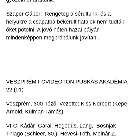
Szapor Gábor:  Rengeteg a sérültünk, és a
helyükre a csapatba bekerült fiatalok nem tudták
õket pótolni. A jövõ héten hazai pályán
mindenképpen megpróbálunk javítani.
VESZPRÉM FCVIDEOTON PUSKÁS AKADÉMIA
22 (01)
Veszprém, 300 nézõ. Vezette: Kiss Norbert (Kepe
Arnold, Kulman Tamás)
VFC: Kádár  Garai, Hegedüs, Lang, Bosnjak 
Thiago (Schleer, 80.), Hevesi-Tóth, Molnár Z.,