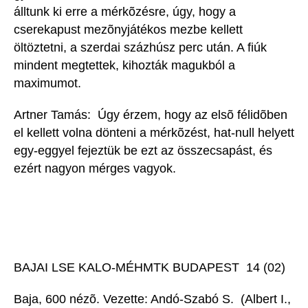
álltunk ki erre a mérkõzésre, úgy, hogy a
cserekapust mezõnyjátékos mezbe kellett
öltöztetni, a szerdai százhúsz perc után. A fiúk
mindent megtettek, kihozták magukból a
maximumot.
Artner Tamás:  Úgy érzem, hogy az elsõ félidõben
el kellett volna dönteni a mérkõzést, hat-null helyett
egy-eggyel fejeztük be ezt az összecsapást, és
ezért nagyon mérges vagyok.
BAJAI LSE KALO-MÉHMTK BUDAPEST 14 (02)
Baja, 600 nézõ. Vezette: Andó-Szabó S. (Albert I.,