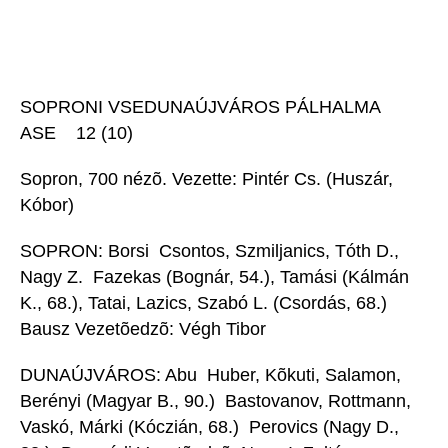
SOPRONI VSEDUNAÚJVÁROS PÁLHALMA
ASE 12 (10)
Sopron, 700 nézõ. Vezette: Pintér Cs. (Huszár,
Kóbor)
SOPRON: Borsi  Csontos, Szmiljanics, Tóth D.,
Nagy Z.  Fazekas (Bognár, 54.), Tamási (Kálmán
K., 68.), Tatai, Lazics, Szabó L. (Csordás, 68.) 
Bausz Vezetõedzõ: Végh Tibor
DUNAÚJVÁROS: Abu  Huber, Kõkuti, Salamon,
Berényi (Magyar B., 90.)  Bastovanov, Rottmann,
Vaskó, Márki (Kóczián, 68.)  Perovics (Nagy D.,