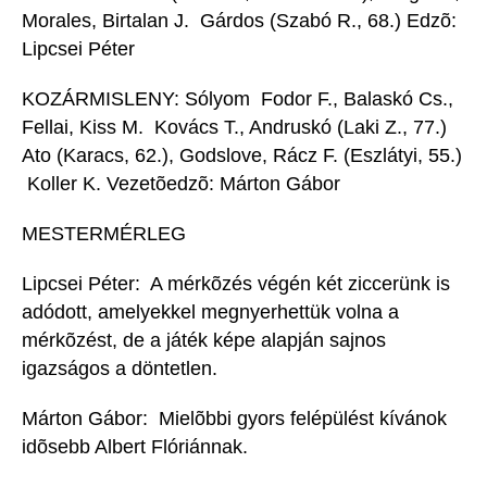
Morales, Birtalan J.  Gárdos (Szabó R., 68.) Edzõ:
Lipcsei Péter
KOZÁRMISLENY: Sólyom  Fodor F., Balaskó Cs.,
Fellai, Kiss M.  Kovács T., Andruskó (Laki Z., 77.) 
Ato (Karacs, 62.), Godslove, Rácz F. (Eszlátyi, 55.)
 Koller K. Vezetõedzõ: Márton Gábor
MESTERMÉRLEG
Lipcsei Péter:  A mérkõzés végén két ziccerünk is
adódott, amelyekkel megnyerhettük volna a
mérkõzést, de a játék képe alapján sajnos
igazságos a döntetlen.
Márton Gábor:  Mielõbbi gyors felépülést kívánok
idõsebb Albert Flóriánnak.