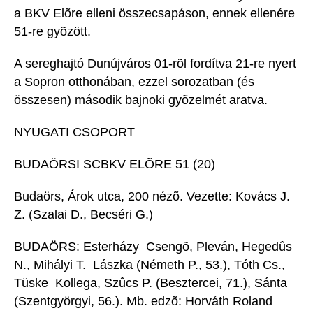
a BKV Elõre elleni összecsapáson, ennek ellenére
51-re gyõzött.
A sereghajtó Dunújváros 01-rõl fordítva 21-re nyert
a Sopron otthonában, ezzel sorozatban (és
összesen) második bajnoki gyõzelmét aratva.
NYUGATI CSOPORT
BUDAÖRSI SCBKV ELÕRE 51 (20)
Budaörs, Árok utca, 200 nézõ. Vezette: Kovács J.
Z. (Szalai D., Becséri G.)
BUDAÖRS: Esterházy  Csengõ, Pleván, Hegedûs
N., Mihályi T.  Lászka (Németh P., 53.), Tóth Cs.,
Tüske  Kollega, Szûcs P. (Besztercei, 71.), Sánta
(Szentgyörgyi, 56.). Mb. edzõ: Horváth Roland