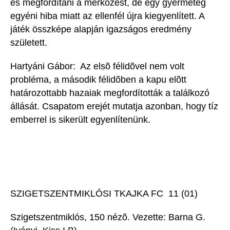
és megfordítani a mérkõzést, de egy gyermeteg
egyéni hiba miatt az ellenfél újra kiegyenlített. A
játék összképe alapján igazságos eredmény
született.
Hartyáni Gábor:  Az elsõ félidõvel nem volt
probléma, a második félidõben a kapu elõtt
határozottabb hazaiak megfordították a találkozó
állását. Csapatom erejét mutatja azonban, hogy tíz
emberrel is sikerült egyenlítenünk.
SZIGETSZENTMIKLÓSI TKAJKA FC 11 (01)
Szigetszentmiklós, 150 nézõ. Vezette: Barna G.