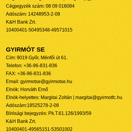
Cégjegyzék szám: 08 09 016084
Adószám: 14248953-2-08
K&H Bank Zrt.
10400401-50495348-49571015
GYIRMÓT SE
Cím: 9019 Győr, Ménfői út 61.
Telefon: +36-96-831-836
FAX: +36-96-831-836
Email: gyirmotse@gyirmotse.hu
Elnök: Horváth Ernő
Elnök-helyettes: Margitai Zoltán | margitai@gyirmotfc.hu
Adószám:18525278-2-08
Bírósági bejegyzés: Pk.T.61.126/1993/59
K&H Bank Zrt.
10400401-49565151-53501002