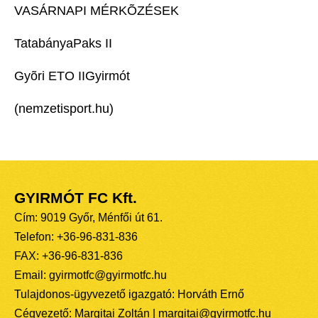
VASÁRNAPI MÉRKÕZÉSEK
TatabányaPaks II
Gyõri ETO IIGyirmót
(nemzetisport.hu)
GYIRMÓT FC Kft.
Cím: 9019 Győr, Ménfői út 61.
Telefon: +36-96-831-836
FAX: +36-96-831-836
Email: gyirmotfc@gyirmotfc.hu
Tulajdonos-ügyvezető igazgató: Horváth Ernő
Cégvezető: Margitai Zoltán | margitai@gyirmotfc.hu