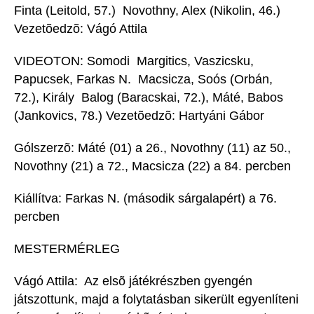
Finta (Leitold, 57.)  Novothny, Alex (Nikolin, 46.)
Vezetõedzõ: Vágó Attila
VIDEOTON: Somodi  Margitics, Vaszicsku,
Papucsek, Farkas N.  Macsicza, Soós (Orbán,
72.), Király  Balog (Baracskai, 72.), Máté, Babos
(Jankovics, 78.) Vezetõedzõ: Hartyáni Gábor
Gólszerzõ: Máté (01) a 26., Novothny (11) az 50.,
Novothny (21) a 72., Macsicza (22) a 84. percben
Kiállítva: Farkas N. (második sárgalapért) a 76.
percben
MESTERMÉRLEG
Vágó Attila:  Az elsõ játékrészben gyengén
játszottunk, majd a folytatásban sikerült egyenlíteni