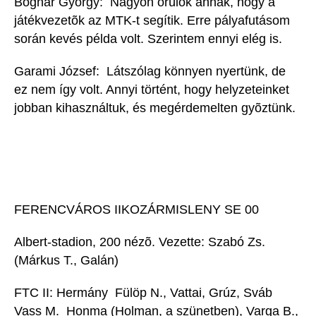
Bognár György:  Nagyon örülök annak, hogy a
játékvezetõk az MTK-t segítik. Erre pályafutásom
során kevés példa volt. Szerintem ennyi elég is.
Garami József:  Látszólag könnyen nyertünk, de
ez nem így volt. Annyi történt, hogy helyzeteinket
jobban kihasználtuk, és megérdemelten gyõztünk.
FERENCVÁROS IIKOZÁRMISLENY SE 00
Albert-stadion, 200 nézõ. Vezette: Szabó Zs.
(Márkus T., Galán)
FTC II: Hermány  Fülöp N., Vattai, Grúz, Sváb 
Vass M.  Honma (Holman, a szünetben), Varga B.,