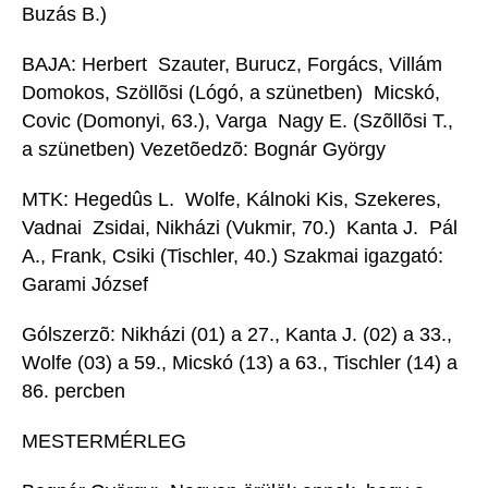
Buzás B.)
BAJA: Herbert  Szauter, Burucz, Forgács, Villám 
Domokos, Szöllõsi (Lógó, a szünetben)  Micskó,
Covic (Domonyi, 63.), Varga  Nagy E. (Szõllõsi T.,
a szünetben) Vezetõedzõ: Bognár György
MTK: Hegedûs L.  Wolfe, Kálnoki Kis, Szekeres,
Vadnai  Zsidai, Nikházi (Vukmir, 70.)  Kanta J.  Pál
A., Frank, Csiki (Tischler, 40.) Szakmai igazgató:
Garami József
Gólszerzõ: Nikházi (01) a 27., Kanta J. (02) a 33.,
Wolfe (03) a 59., Micskó (13) a 63., Tischler (14) a
86. percben
MESTERMÉRLEG