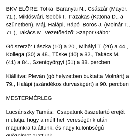
BKV ELÕRE: Totka  Baranyai N., Császár (Mayer,
71.), Miklósvári, Sebõk I.  Fazakas (Katona D., a
szünetben), Máj, Halápi, Rápó  Boros J. (Molnár T.,
71.), Takács M. Vezetõedzõ: Szapor Gábor
Gólszerzõ: Lászka (10) a 20., Mihályi T. (20) a 44.,
Kollega (30) a 48., Tüske (40) a 82., Takács M.
(41) a 84., Szentgyörgyi (51) a 88. percben
Kiállítva: Pleván (gólhelyzetben buktatta Molnárt) a
79., Halápi (szándékos durvaságért) a 90. percben
MESTERMÉRLEG
Lucsánszky Tamás:  Csapatunk összetartó erejét
mutatja, hogy a múlt heti vereségünk után
magunkra találtunk, és nagy különbségû
gyõzelmet arattunk.