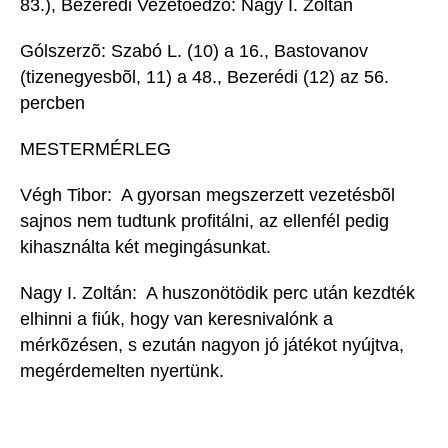
83.), Bezerédi Vezetõedzõ: Nagy I. Zoltán
Gólszerzõ: Szabó L. (10) a 16., Bastovanov
(tizenegyesbõl, 11) a 48., Bezerédi (12) az 56.
percben
MESTERMÉRLEG
Végh Tibor:  A gyorsan megszerzett vezetésbõl
sajnos nem tudtunk profitálni, az ellenfél pedig
kihasználta két megingásunkat.
Nagy I. Zoltán:  A huszonötödik perc után kezdték
elhinni a fiúk, hogy van keresnivalónk a
mérkõzésen, s ezután nagyon jó játékot nyújtva,
megérdemelten nyertünk.