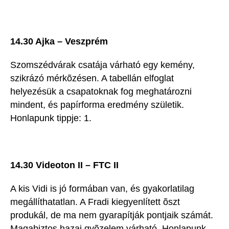
14.30 Ajka – Veszprém
Szomszédvárak csatája várható egy kemény,
szikrázó mérkõzésen. A tabellán elfoglat
helyezésük a csapatoknak fog meghatározni
mindent, és papírforma eredmény születik.
Honlapunk tippje: 1.
14.30 Videoton II – FTC II
A kis Vidi is jó formában van, és gyakorlatilag
megállíthatatlan. A Fradi kiegyenlített õszt
produkál, de ma nem gyarapítják pontjaik számát.
Magabiztos hazai gyõzelem várható. Honlapunk