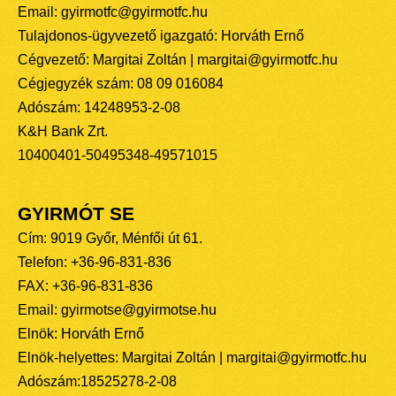
Email: gyirmotfc@gyirmotfc.hu
Tulajdonos-ügyvezető igazgató: Horváth Ernő
Cégvezető: Margitai Zoltán | margitai@gyirmotfc.hu
Cégjegyzék szám: 08 09 016084
Adószám: 14248953-2-08
K&H Bank Zrt.
10400401-50495348-49571015
GYIRMÓT SE
Cím: 9019 Győr, Ménfői út 61.
Telefon: +36-96-831-836
FAX: +36-96-831-836
Email: gyirmotse@gyirmotse.hu
Elnök: Horváth Ernő
Elnök-helyettes: Margitai Zoltán | margitai@gyirmotfc.hu
Adószám:18525278-2-08