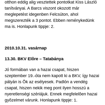
otthon eddig alig vesztettek pontotkat Kiss László
tanítványai. A Barcs viszont okozott már
meglepetést idegenben Felcsúton, ahol
megszerezték a 3 pontot. Ebben reménykedünk
ma is. Honlapunk tippje: 2.
2010.10.31. vasárnap
13.30. BKV Elõre – Tatabánya
Jó formában van a hazai csapat, hiszen
szeptember 19.-óta nem kapott ki a BKV, így hazai
pályán is Õk az esélyesek. Padlón a vendég
csapat, hiszen nekik meg pont ilyen hosszú a
nyeretlenségi szériájuk. Ennek megfelelõen hazai
gyõzelmet várunk. Honlapunk tippje: 1.