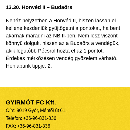
13.30. Honvéd II – Budaörs
Nehéz helyzetben a Honvéd II, hiszen lassan el
kellene kezdeniük gyûjtögetni a pontokat, ha bent
akarnak maradni az NB II-ben. Nem lesz viszont
könnyû dolguk, hiszen az a Budaörs a vendégük,
akik legutóbb Pécsrõl hozta el az 1 pontot.
Érdekes mérkõzésen vendég gyõzelem várható.
Honlapunk tippje: 2.
GYIRMÓT FC Kft.
Cím: 9019 Győr, Ménfői út 61.
Telefon: +36-96-831-836
FAX: +36-96-831-836