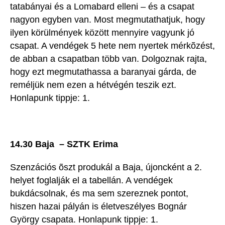
tatabányai és a Lomabard elleni – és a csapat
nagyon egyben van. Most megmutathatjuk, hogy
ilyen körülmények között mennyire vagyunk jó
csapat. A vendégek 5 hete nem nyertek mérkõzést,
de abban a csapatban több van. Dolgoznak rajta,
hogy ezt megmutathassa a baranyai gárda, de
reméljük nem ezen a hétvégén teszik ezt.
Honlapunk tippje: 1.
14.30 Baja – SZTK Erima
Szenzációs õszt produkál a Baja, újoncként a 2.
helyet foglalják el a tabellán. A vendégek
bukdácsolnak, és ma sem szereznek pontot,
hiszen hazai pályán is életveszélyes Bognár
György csapata. Honlapunk tippje: 1.