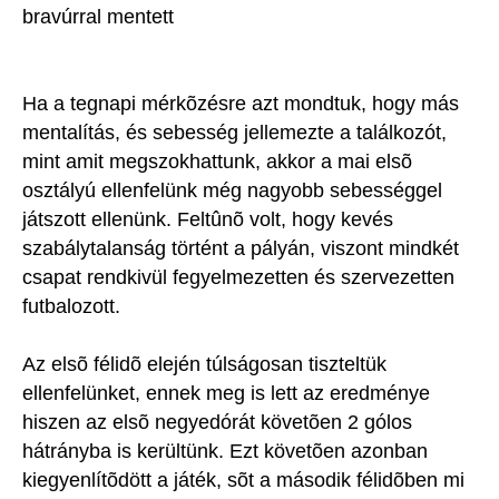
bravúrral mentett
Ha a tegnapi mérkõzésre azt mondtuk, hogy más
mentalítás, és sebesség jellemezte a találkozót,
mint amit megszokhattunk, akkor a mai elsõ
osztályú ellenfelünk még nagyobb sebességgel
játszott ellenünk. Feltûnõ volt, hogy kevés
szabálytalanság történt a pályán, viszont mindkét
csapat rendkivül fegyelmezetten és szervezetten
futbalozott.
Az elsõ félidõ elején túlságosan tiszteltük
ellenfelünket, ennek meg is lett az eredménye
hiszen az elsõ negyedórát követõen 2 gólos
hátrányba is kerültünk. Ezt követõen azonban
kiegyenlítõdött a játék, sõt a második félidõben mi