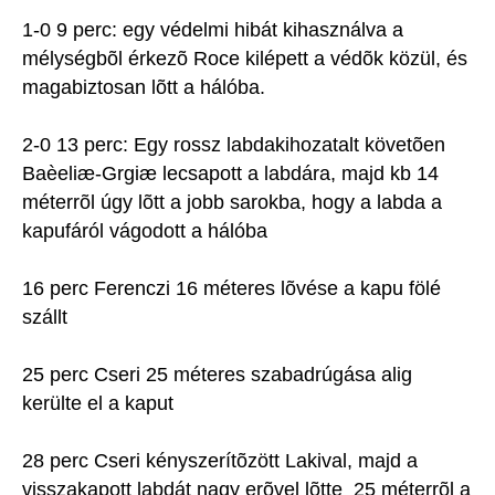
1-0 9 perc: egy védelmi hibát kihasználva a
mélységbõl érkezõ Roce kilépett a védõk közül, és
magabiztosan lõtt a hálóba.
2-0 13 perc: Egy rossz labdakihozatalt követõen
Baèeliæ-Grgiæ lecsapott a labdára, majd kb 14
méterrõl úgy lõtt a jobb sarokba, hogy a labda a
kapufáról vágodott a hálóba
16 perc Ferenczi 16 méteres lõvése a kapu fölé
szállt
25 perc Cseri 25 méteres szabadrúgása alig
kerülte el a kaput
28 perc Cseri kényszerítõzött Lakival, majd a
visszakapott labdát nagy erõvel lõtte 25 méterrõl a