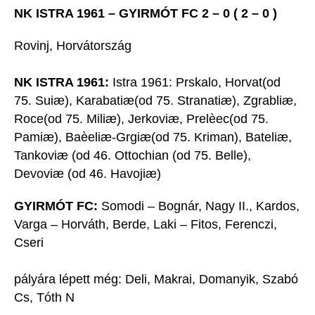
NK ISTRA 1961 – GYIRMÓT FC 2 – 0 ( 2 – 0 )
Rovinj, Horvátország
NK ISTRA 1961:
Istra 1961: Prskalo, Horvat(od
75. Suiæ), Karabatiæ(od 75. Stranatiæ), Zgrabliæ,
Roce(od 75. Miliæ), Jerkoviæ, Prelèec(od 75.
Pamiæ), Baèeliæ-Grgiæ(od 75. Kriman), Bateliæ,
Tankoviæ (od 46. Ottochian (od 75. Belle),
Devoviæ (od 46. Havojiæ)
GYIRMÓT FC:
Somodi – Bognár, Nagy II., Kardos,
Varga – Horváth, Berde, Laki – Fitos, Ferenczi,
Cseri
pályára lépett még: Deli, Makrai, Domanyik, Szabó
Cs, Tóth N