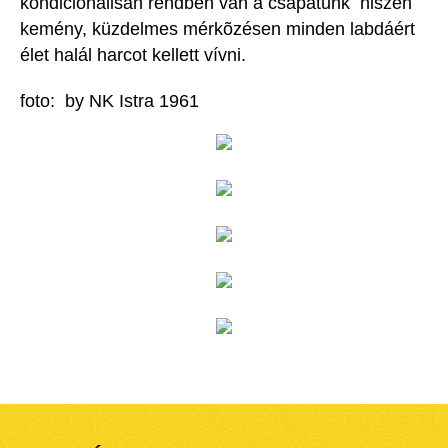
kondicionálisan rendben van a csapatunk hiszen
kemény, küzdelmes mérkõzésen minden labdáért
élet halál harcot kellett vívni.
foto: by NK Istra 1961