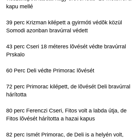
kapu mellé
39 perc Krizman kilépett a gyirmóti védõk közül
Somodi azonban bravúrral védett
43 perc Cseri 18 méteres lõvését védte bravúrral
Prskalo
60 Perc Deli védte Primorac lõvését
72 perc Primorac kilépett, de lõvését Deli bravúrral
hárította
80 perc Ferenczi Cseri, Fitos volt a labda útja, de
Fitos lõvését hárította a hazai kapus
82 perc Ismét Primorac, de Deli is a helyén volt,