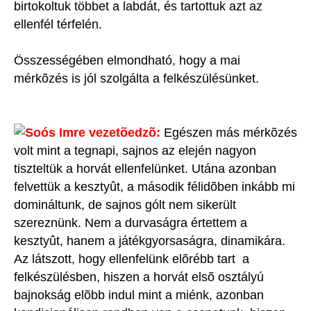
birtokoltuk többet a labdát, és tartottuk azt az
ellenfél térfelén.
Összességében elmondható, hogy a mai
mérkõzés is jól szolgálta a felkészülésünket.
Soós Imre vezetõedzõ:
Egészen más mérkõzés
volt mint a tegnapi, sajnos az elején nagyon
tiszteltük a horvát ellenfelünket. Utána azonban
felvettük a kesztyût, a második félidõben inkább mi
domináltunk, de sajnos gólt nem sikerült
szereznünk. Nem a durvaságra értettem a
kesztyût, hanem a játékgyorsaságra, dinamikára.
Az látszott, hogy ellenfelünk elõrébb tart a
felkészülésben, hiszen a horvát elsõ osztályú
bajnokság elõbb indul mint a miénk, azonban