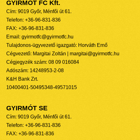
GYIRMÓT FC Kft.
Cím: 9019 Győr, Ménfői út 61.
Telefon: +36-96-831-836
FAX: +36-96-831-836
Email: gyirmotfc@gyirmotfc.hu
Tulajdonos-ügyvezető igazgató: Horváth Ernő
Cégvezető: Margitai Zoltán | margitai@gyirmotfc.hu
Cégjegyzék szám: 08 09 016084
Adószám: 14248953-2-08
K&H Bank Zrt.
10400401-50495348-49571015
GYIRMÓT SE
Cím: 9019 Győr, Ménfői út 61.
Telefon: +36-96-831-836
FAX: +36-96-831-836