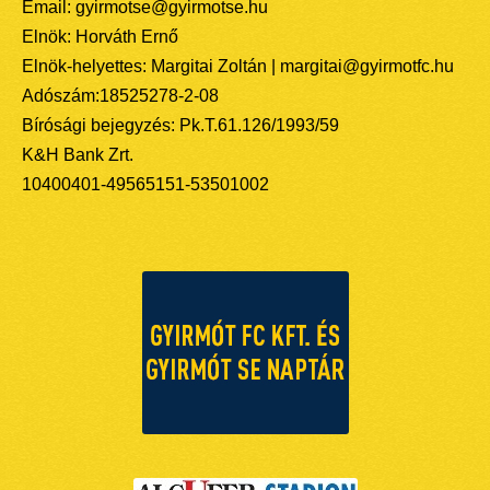
Email: gyirmotse@gyirmotse.hu
Elnök: Horváth Ernő
Elnök-helyettes: Margitai Zoltán | margitai@gyirmotfc.hu
Adószám:18525278-2-08
Bírósági bejegyzés: Pk.T.61.126/1993/59
K&H Bank Zrt.
10400401-49565151-53501002