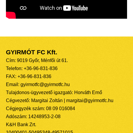
GYIRMÓT FC Kft.
Cím: 9019 Győr, Ménfői út 61.
Telefon: +36-96-831-836
FAX: +36-96-831-836
Email: gyirmotfc@gyirmotfc.hu
Tulajdonos-ügyvezető igazgató: Horváth Ernő
Cégvezető: Margitai Zoltán | margitai@gyirmotfc.hu
Cégjegyzék szám: 08 09 016084
Adószám: 14248953-2-08
K&H Bank Zrt.
10400401-50495348-49571015