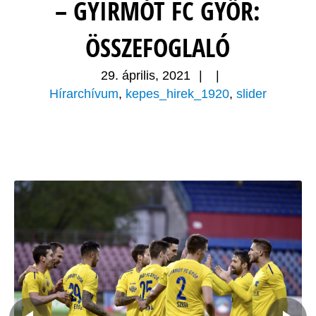
– GYIRMÓT FC GYŐR:
ÖSSZEFOGLALÓ
29. április, 2021
|
|
Hírarchívum
,
kepes_hirek_1920
,
slider