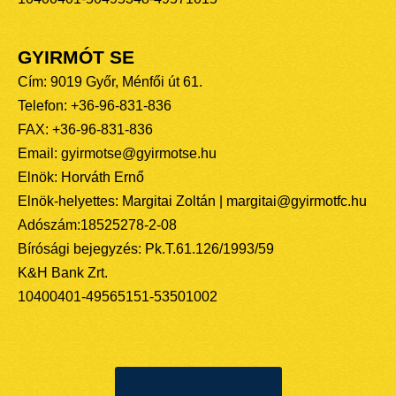
GYIRMÓT SE
Cím: 9019 Győr, Ménfői út 61.
Telefon: +36-96-831-836
FAX: +36-96-831-836
Email: gyirmotse@gyirmotse.hu
Elnök: Horváth Ernő
Elnök-helyettes: Margitai Zoltán | margitai@gyirmotfc.hu
Adószám:18525278-2-08
Bírósági bejegyzés: Pk.T.61.126/1993/59
K&H Bank Zrt.
10400401-49565151-53501002