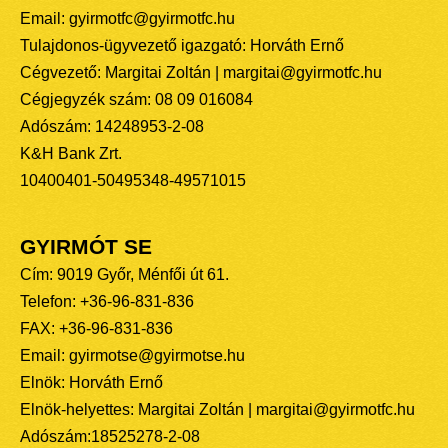
Email: gyirmotfc@gyirmotfc.hu
Tulajdonos-ügyvezető igazgató: Horváth Ernő
Cégvezető: Margitai Zoltán | margitai@gyirmotfc.hu
Cégjegyzék szám: 08 09 016084
Adószám: 14248953-2-08
K&H Bank Zrt.
10400401-50495348-49571015
GYIRMÓT SE
Cím: 9019 Győr, Ménfői út 61.
Telefon: +36-96-831-836
FAX: +36-96-831-836
Email: gyirmotse@gyirmotse.hu
Elnök: Horváth Ernő
Elnök-helyettes: Margitai Zoltán | margitai@gyirmotfc.hu
Adószám:18525278-2-08