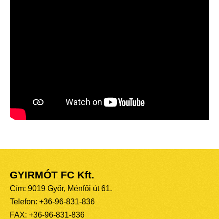
GYIRMÓT FC Kft.
Cím: 9019 Győr, Ménfői út 61.
Telefon: +36-96-831-836
FAX: +36-96-831-836