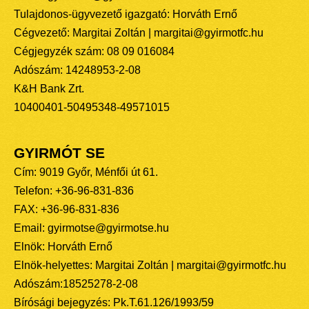
Tulajdonos-ügyvezető igazgató: Horváth Ernő
Cégvezető: Margitai Zoltán | margitai@gyirmotfc.hu
Cégjegyzék szám: 08 09 016084
Adószám: 14248953-2-08
K&H Bank Zrt.
10400401-50495348-49571015
GYIRMÓT SE
Cím: 9019 Győr, Ménfői út 61.
Telefon: +36-96-831-836
FAX: +36-96-831-836
Email: gyirmotse@gyirmotse.hu
Elnök: Horváth Ernő
Elnök-helyettes: Margitai Zoltán | margitai@gyirmotfc.hu
Adószám:18525278-2-08
Bírósági bejegyzés: Pk.T.61.126/1993/59