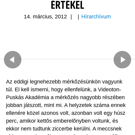
ÉRTÉKEL
14. március, 2012
|
|
Hírarchívum
Az eddigi legnehezebb mérkõzésünkön vagyunk
túl. El kell ismerni, hogy ellenfelünk, a Videoton-
Puskás Akadémia a mérkõzés nagyobb részében
jobban játszott, mint mi. A helyzetek száma ennek
ellenére közel azonos volt, azonban volt egy húsz
perc, amikor kettõs emberelõnyben voltunk, és
ekkor nem tudtunk ziccerbe kerülni. A meccsnek