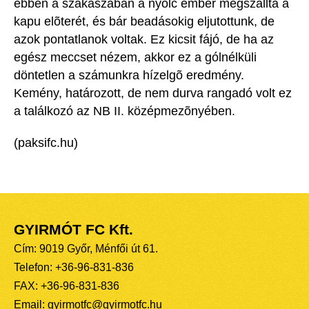
ebben a szakaszában a nyolc ember megszállta a
kapu elõterét, és bár beadásokig eljutottunk, de
azok pontatlanok voltak. Ez kicsit fájó, de ha az
egész meccset nézem, akkor ez a gólnélküli
döntetlen a számunkra hízelgõ eredmény.
Kemény, határozott, de nem durva rangadó volt ez
a találkozó az NB II. középmezõnyében.
(paksifc.hu)
GYIRMÓT FC Kft.
Cím: 9019 Győr, Ménfői út 61.
Telefon: +36-96-831-836
FAX: +36-96-831-836
Email: gyirmotfc@gyirmotfc.hu