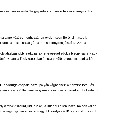
ának rajtjára készülõ Nagy-gárda számára kötelezõ érvényû volt a
totta a mérkõzést, méghozzá remekül, hiszen Berényi második
i tudott a lelkes hazai gárda, ám a fölényben játszó DPASE a
 folytatásban több játékosának lehetõséget adott a bizonyításra Nagy
dményt, ami a játék képe alapján reális különbséget mutatott a két
ASE labdarúgó csapata hazai pályán vághat neki a harminc fordulós
ania Nagy Zoltán tanítványainak, s mint az a menetrendbõl kiderült,
 a tervek szerint június 2-án, a Budaörs elleni hazai bajnokival ér
szen a végsõ gyõzelemre legnagyobb esélyes MTK, a gyõriek második