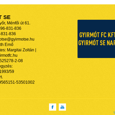
T SE
őr, Ménfői út 61.
-96-831-836
-831-836
motse@gyirmotse.hu
th Ernő
es: Margitai Zoltán |
rmotfc.hu
525278-2-08
egyzés:
/1993/59
t.
9565151-53501002