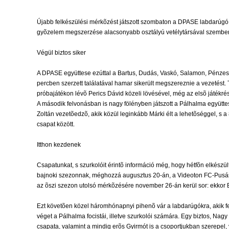
Újabb felkészülési mérkõzést játszott szombaton a DPASE labdarúgó e
gyõzelem megszerzése alacsonyabb osztályú vetélytársával szemben, s 
Végül biztos siker
A DPASE együttese ezúttal a Bartus, Dudás, Vaskó, Salamon, Pénzes, 
percben szerzett találatával hamar sikerült megszereznie a vezetést.
próbajátékon lévõ Perics Dávid közeli lövésével, még az elsõ játékré
A második felvonásban is nagy fölényben játszott a Pálhalma együttese
Zoltán vezetõedzõ, akik közül leginkább Márki élt a lehetõséggel, s a
csapat között.
Itthon kezdenek
Csapatunkat, s szurkolóit érintõ információ még, hogy hétfõn elkészü
bajnoki szezonnak, méghozzá augusztus 20-án, a Videoton FC-Pusás A
az õszi szezon utolsó mérkõzésére november 26-án kerül sor: ekkor 
Ezt követõen közel háromhónapnyi pihenõ vár a labdarúgókra, akik febr
véget a Pálhalma focistái, illetve szurkolói számára. Egy biztos, 
csapata, valamint a mindig erõs Gyirmót is a csoportjukban szerepel,