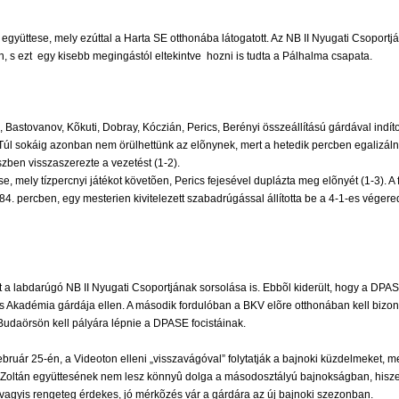
gyüttese, mely ezúttal a Harta SE otthonába látogatott. Az NB II Nyugati Csoportj
ezt  egy kisebb megingástól eltekintve  hozni is tudta a Pálhalma csapata.
Bastovanov, Kõkuti, Dobray, Kóczián, Perics, Berényi összeállítású gárdával indí
 Túl sokáig azonban nem örülhettünk az elõnynek, mert a hetedik percben egalizáln
szben visszaszerezte a vezetést (1-2).
, mely tízpercnyi játékot követõen, Perics fejesével duplázta meg elõnyét (1-3). A
 84. percben, egy mesterien kivitelezett szabadrúgással állította be a 4-1-es végere
lt a labdarúgó NB II Nyugati Csoportjának sorsolása is. Ebbõl kiderült, hogy a DP
kadémia gárdája ellen. A második fordulóban a BKV elõre otthonában kell bizonyít
Budaörsön kell pályára lépnie a DPASE focistáinak.
uár 25-én, a Videoton elleni „visszavágóval” folytatják a bajnoki küzdelmeket, mely
Nagy Zoltán együttesének nem lesz könnyû dolga a másodosztályú bajnokságban, hi
 vagyis rengeteg érdekes, jó mérkõzés vár a gárdára az új bajnoki szezonban.