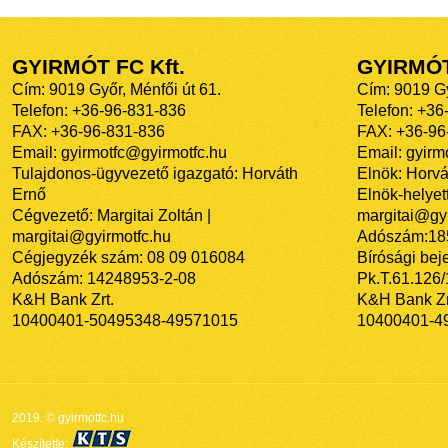
GYIRMÓT FC Kft.
GYIRMÓ
Cím: 9019 Győr, Ménfői út 61.
Cím: 9019 Gy
Telefon: +36-96-831-836
Telefon: +36
FAX: +36-96-831-836
FAX: +36-96
Email: gyirmotfc@gyirmotfc.hu
Email: gyir
Tulajdonos-ügyvezető igazgató: Horváth
Elnök: Horvá
Ernő
Elnök-helyett
Cégvezető: Margitai Zoltán |
margitai@gyi
margitai@gyirmotfc.hu
Adószám:18
Cégjegyzék szám: 08 09 016084
Bírósági bej
Adószám: 14248953-2-08
Pk.T.61.126
K&H Bank Zrt.
K&H Bank Zr
10400401-50495348-49571015
10400401-4
2019. © gyirmotfc.hu
Készítette: