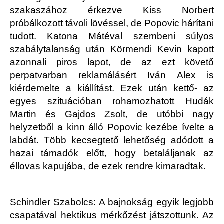
szakaszához érkezve Kiss Norbert
próbálkozott távoli lövéssel, de Popovic hárítani
tudott. Katona Mátéval szembeni súlyos
szabálytalanság után Körmendi Kevin kapott
azonnali piros lapot, de az ezt követő
perpatvarban reklamálásért Iván Alex is
kiérdemelte a kiállítást. Ezek után kettő- az
egyes szituációban rohamozhatott Hudák
Martin és Gajdos Zsolt, de utóbbi nagy
helyzetből a kinn álló Popovic kezébe ívelte a
labdát. Több kecsegtető lehetőség adódott a
hazai támadók előtt, hogy betaláljanak az
éllovas kapujába, de ezek rendre kimaradtak.
Schindler Szabolcs: A bajnokság egyik legjobb
csapatával hektikus mérkőzést játszottunk. Az