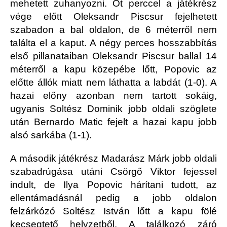
mehetett zuhanyozni. Öt perccel a játékrész
vége előtt Oleksandr Piscsur fejelhetett
szabadon a bal oldalon, de 6 méterről nem
találta el a kaput. A négy perces hosszabbítás
első pillanataiban Oleksandr Piscsur ballal 14
méterről a kapu közepébe lőtt, Popovic az
előtte állók miatt nem láthatta a labdát (1-0). A
hazai előny azonban nem tartott sokáig,
ugyanis Soltész Dominik jobb oldali szöglete
után Bernardo Matic fejelt a hazai kapu jobb
alsó sarkába (1-1).
A második játékrész Madarász Márk jobb oldali
szabadrúgása utáni Csörgő Viktor fejessel
indult, de Ilya Popovic hárítani tudott, az
ellentámadásnál pedig a jobb oldalon
felzárkózó Soltész István lőtt a kapu fölé
kecsegtető helyzetből. A találkozó záró