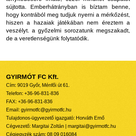
sújtotta. Emberhátrányban is bíztam benne,
hogy kontrából meg tudjuk nyerni a mérkőzést,
hiszen a hazaiak játékában nem éreztem a
veszélyt. a győzelmi sorozatunk megszakadt,
de a veretlenségünk folytatódik.
GYIRMÓT FC Kft.
Cím: 9019 Győr, Ménfői út 61.
Telefon: +36-96-831-836
FAX: +36-96-831-836
Email: gyirmotfc@gyirmotfc.hu
Tulajdonos-ügyvezető igazgató: Horváth Ernő
Cégvezető: Margitai Zoltán | margitai@gyirmotfc.hu
Cégjegyzék szám: 08 09 016084