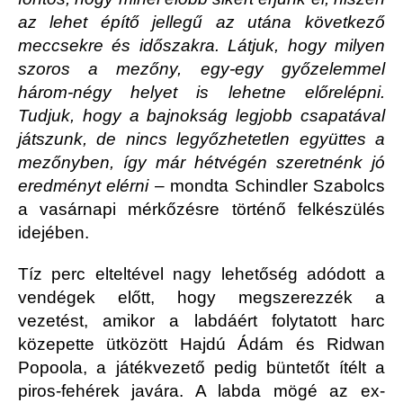
az lehet építő jellegű az utána következő
meccsekre és időszakra. Látjuk, hogy milyen
szoros a mezőny, egy-egy győzelemmel
három-négy helyet is lehetne előrelépni.
Tudjuk, hogy a bajnokság legjobb csapatával
játszunk, de nincs legyőzhetetlen együttes a
mezőnyben, így már hétvégén szeretnénk jó
eredményt elérni
– mondta Schindler Szabolcs
a vasárnapi mérkőzésre történő felkészülés
idejében.
Tíz perc elteltével nagy lehetőség adódott a
vendégek előtt, hogy megszerezzék a
vezetést, amikor a labdáért folytatott harc
közepette ütközött Hajdú Ádám és Ridwan
Popoola, a játékvezető pedig büntetőt ítélt a
piros-fehérek javára. A labda mögé az ex-