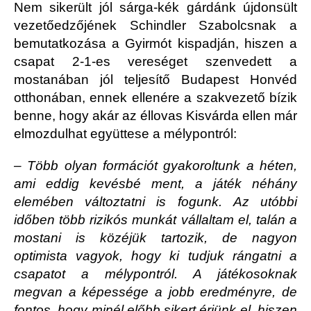
Nem sikerült jól sárga-kék gárdánk újdonsült
vezetőedzőjének Schindler Szabolcsnak a
bemutatkozása a Gyirmót kispadján, hiszen a
csapat 2-1-es vereséget szenvedett a
mostanában jól teljesítő Budapest Honvéd
otthonában, ennek ellenére a szakvezető bízik
benne, hogy akár az éllovas Kisvárda ellen már
elmozdulhat együttese a mélypontról:
– Több olyan formációt gyakoroltunk a héten,
ami eddig kevésbé ment, a játék néhány
elemében változtatni is fogunk.
Az utóbbi
időben több rizikós munkát vállaltam el, talán a
mostani is közéjük tartozik, de nagyon
optimista vagyok, hogy ki tudjuk rángatni a
csapatot a mélypontról. A játékosoknak
megvan a képessége a jobb eredményre, de
fontos, hogy minél előbb sikert érjünk el, hiszen