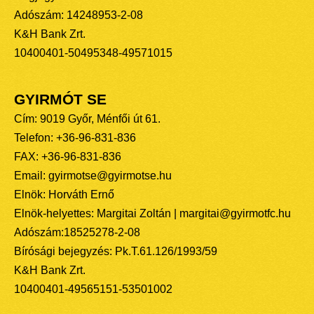
Adószám: 14248953-2-08
K&H Bank Zrt.
10400401-50495348-49571015
GYIRMÓT SE
Cím: 9019 Győr, Ménfői út 61.
Telefon: +36-96-831-836
FAX: +36-96-831-836
Email: gyirmotse@gyirmotse.hu
Elnök: Horváth Ernő
Elnök-helyettes: Margitai Zoltán | margitai@gyirmotfc.hu
Adószám:18525278-2-08
Bírósági bejegyzés: Pk.T.61.126/1993/59
K&H Bank Zrt.
10400401-49565151-53501002