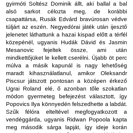
gyirmóti Soltész Dominik állt, aki ballal a bal
alsó sarkot célozta meg, de korábbi
csapattársa, Rusák Edvárd bravúrosan védve
túljárt az eszén. Negyedórai játék után ijesztő
jelenetet láthattunk a hazai kispad előtt a térfél
közepénél, ugyanis Hudák Dávid és Jasmin
Mesanovic fejeltek össze, ami után
mindkettőjüket le kellett cserélni. Újabb öt perc
múlva a másik kapunál is nagy lehetőség
maradt kihasználatlanul, amikor Oleksandr
Piscsur játszott pontosan a középen érkező
Ugrai Roland elé, ő azonban tőle szokatlan
módon gyermeteg befejezést választott, így
Popovics Ilya könnyedén felszedhette a labdát.
Szűk félóra elteltével megfogyatkozott a
vendéggárda, ugyanis Ridwan Popoola kapta
meg második sárga lapját, így ideje korán