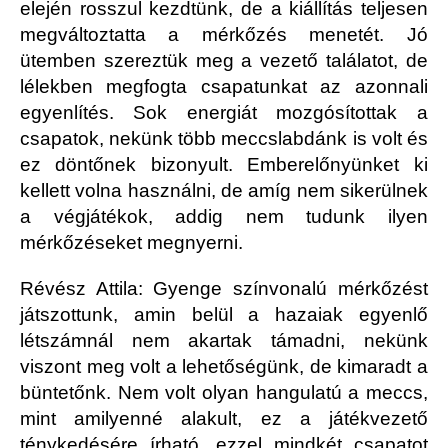
elején rosszul kezdtünk, de a kiállítás teljesen
megváltoztatta a mérkőzés menetét. Jó
ütemben szereztük meg a vezető találatot, de
lélekben megfogta csapatunkat az azonnali
egyenlítés. Sok energiát mozgósítottak a
csapatok, nekünk több meccslabdánk is volt és
ez döntőnek bizonyult. Emberelőnyünket ki
kellett volna használni, de amíg nem sikerülnek
a végjátékok, addig nem tudunk ilyen
mérkőzéseket megnyerni.
Révész Attila: Gyenge színvonalú mérkőzést
játszottunk, amin belül a hazaiak egyenlő
létszámnál nem akartak támadni, nekünk
viszont meg volt a lehetőségünk, de kimaradt a
büntetőnk. Nem volt olyan hangulatú a meccs,
mint amilyenné alakult, ez a játékvezető
ténykedésére írható, ezzel mindkét csapatot