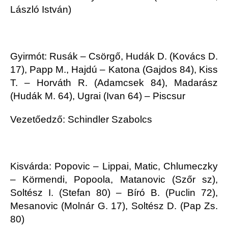
László István)
Gyirmót: Rusák – Csörgő, Hudák D. (Kovács D.
17), Papp M., Hajdú – Katona (Gajdos 84), Kiss
T. – Horváth R. (Adamcsek 84), Madarász
(Hudák M. 64), Ugrai (Ivan 64) – Piscsur
Vezetőedző: Schindler Szabolcs
Kisvárda: Popovic – Lippai, Matic, Chlumeczky
– Körmendi, Popoola, Matanovic (Szőr sz),
Soltész I. (Stefan 80) – Bíró B. (Puclin 72),
Mesanovic (Molnár G. 17), Soltész D. (Pap Zs.
80)