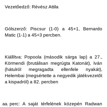
Vezetőedző: Révész Attila
Gólszerző: Piscsur (1-0) a 45+1, Bernardo
Matic (1-1) a 45+3 percben.
Kiállítva: Popoola (második sárga lap) a 27.,
Körmendi (brutálisan megrúgta Katonát), Iván
(hátulról megragadta ellenfele nyakát),
Helembai (megsértette a negyedik játékvezetőt
a kispadról) a 82. percben
perc: A saját térfelének közepén Radwan