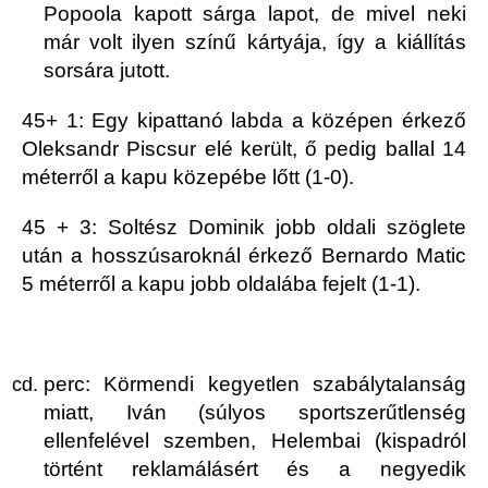
Popoola kapott sárga lapot, de mivel neki
már volt ilyen színű kártyája, így a kiállítás
sorsára jutott.
45+ 1: Egy kipattanó labda a középen érkező
Oleksandr Piscsur elé került, ő pedig ballal 14
méterről a kapu közepébe lőtt (1-0).
45 + 3: Soltész Dominik jobb oldali szöglete
után a hosszúsaroknál érkező Bernardo Matic
5 méterről a kapu jobb oldalába fejelt (1-1).
perc: Körmendi kegyetlen szabálytalanság
miatt, Iván (súlyos sportszerűtlenség
ellenfelével szemben, Helembai (kispadról
történt reklamálásért és a negyedik