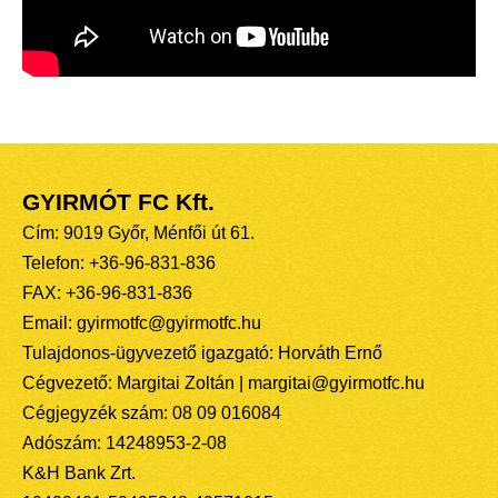
GYIRMÓT FC Kft.
Cím: 9019 Győr, Ménfői út 61.
Telefon: +36-96-831-836
FAX: +36-96-831-836
Email: gyirmotfc@gyirmotfc.hu
Tulajdonos-ügyvezető igazgató: Horváth Ernő
Cégvezető: Margitai Zoltán | margitai@gyirmotfc.hu
Cégjegyzék szám: 08 09 016084
Adószám: 14248953-2-08
K&H Bank Zrt.