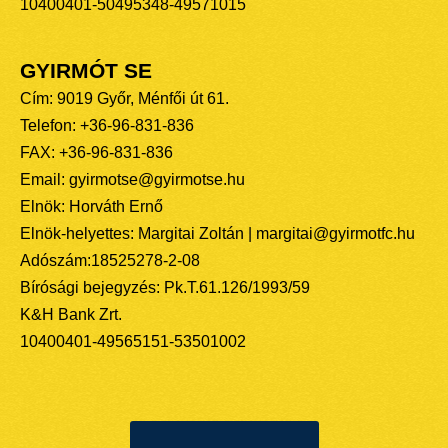
10400401-50495348-49571015
GYIRMÓT SE
Cím: 9019 Győr, Ménfői út 61.
Telefon: +36-96-831-836
FAX: +36-96-831-836
Email: gyirmotse@gyirmotse.hu
Elnök: Horváth Ernő
Elnök-helyettes: Margitai Zoltán | margitai@gyirmotfc.hu
Adószám:18525278-2-08
Bírósági bejegyzés: Pk.T.61.126/1993/59
K&H Bank Zrt.
10400401-49565151-53501002