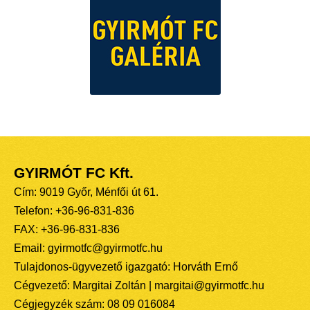
GYIRMÓT FC Kft.
Cím: 9019 Győr, Ménfői út 61.
Telefon: +36-96-831-836
FAX: +36-96-831-836
Email: gyirmotfc@gyirmotfc.hu
Tulajdonos-ügyvezető igazgató: Horváth Ernő
Cégvezető: Margitai Zoltán | margitai@gyirmotfc.hu
Cégjegyzék szám: 08 09 016084