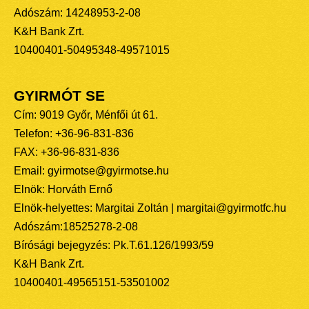
Adószám: 14248953-2-08
K&H Bank Zrt.
10400401-50495348-49571015
GYIRMÓT SE
Cím: 9019 Győr, Ménfői út 61.
Telefon: +36-96-831-836
FAX: +36-96-831-836
Email: gyirmotse@gyirmotse.hu
Elnök: Horváth Ernő
Elnök-helyettes: Margitai Zoltán | margitai@gyirmotfc.hu
Adószám:18525278-2-08
Bírósági bejegyzés: Pk.T.61.126/1993/59
K&H Bank Zrt.
10400401-49565151-53501002