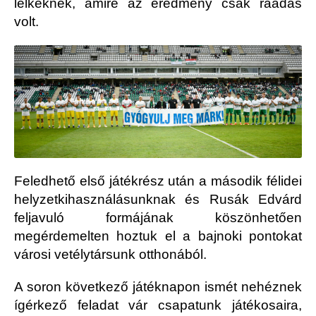
lelkeknek, amire az eredmény csak ráadás
volt.
Feledhető első játékrész után a második félidei
helyzetkihasználásunknak és Rusák Edvárd
feljavuló formájának köszönhetően
megérdemelten hoztuk el a bajnoki pontokat
városi vetélytársunk otthonából.
A soron következő játéknapon ismét nehéznek
ígérkező feladat vár csapatunk játékosaira,