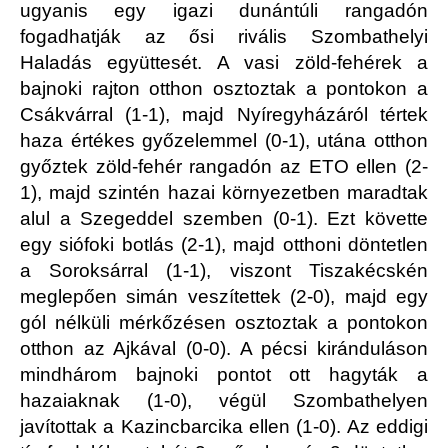
ugyanis egy igazi dunántúli rangadón
fogadhatják az ősi rivális Szombathelyi
Haladás együttesét. A vasi zöld-fehérek a
bajnoki rajton otthon osztoztak a pontokon a
Csákvárral (1-1), majd Nyíregyházáról tértek
haza értékes győzelemmel (0-1), utána otthon
győztek zöld-fehér rangadón az ETO ellen (2-
1), majd szintén hazai környezetben maradtak
alul a Szegeddel szemben (0-1). Ezt követte
egy siófoki botlás (2-1), majd otthoni döntetlen
a Soroksárral (1-1), viszont Tiszakécskén
meglepően simán veszítettek (2-0), majd egy
gól nélküli mérkőzésen osztoztak a pontokon
otthon az Ajkával (0-0). A pécsi kiránduláson
mindhárom bajnoki pontot ott hagyták a
hazaiaknak (1-0), végül Szombathelyen
javítottak a Kazincbarcika ellen (1-0). Az eddigi