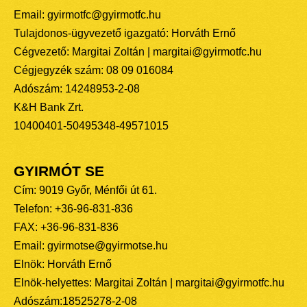
Email: gyirmotfc@gyirmotfc.hu
Tulajdonos-ügyvezető igazgató: Horváth Ernő
Cégvezető: Margitai Zoltán | margitai@gyirmotfc.hu
Cégjegyzék szám: 08 09 016084
Adószám: 14248953-2-08
K&H Bank Zrt.
10400401-50495348-49571015
GYIRMÓT SE
Cím: 9019 Győr, Ménfői út 61.
Telefon: +36-96-831-836
FAX: +36-96-831-836
Email: gyirmotse@gyirmotse.hu
Elnök: Horváth Ernő
Elnök-helyettes: Margitai Zoltán | margitai@gyirmotfc.hu
Adószám:18525278-2-08