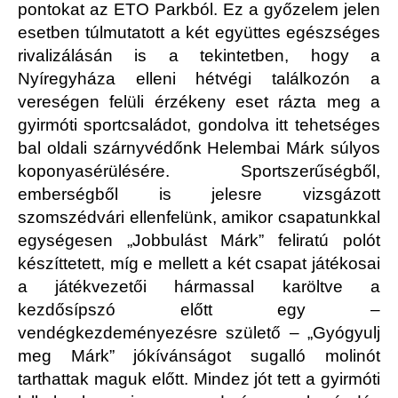
pontokat az ETO Parkból. Ez a győzelem jelen
esetben túlmutatott a két együttes egészséges
rivalizálásán is a tekintetben, hogy a
Nyíregyháza elleni hétvégi találkozón a
vereségen felüli érzékeny eset rázta meg a
gyirmóti sportcsaládot, gondolva itt tehetséges
bal oldali szárnyvédőnk Helembai Márk súlyos
koponyasérülésére. Sportszerűségből,
emberségből is jelesre vizsgázott
szomszédvári ellenfelünk, amikor csapatunkkal
egységesen „Jobbulást Márk” feliratú polót
készíttetett, míg e mellett a két csapat játékosai
a játékvezetői hármassal karöltve a
kezdősípszó előtt egy –
vendégkezdeményezésre születő – „Gyógyulj
meg Márk” jókívánságot sugalló molinót
tarthattak maguk előtt. Mindez jót tett a gyirmóti