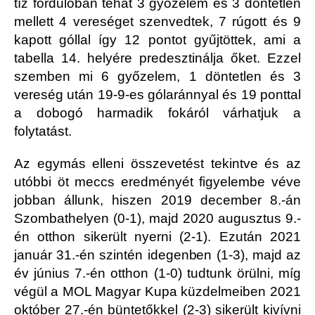
tíz fordulóban tehát 3 győzelem és 3 döntetlen
mellett 4 vereséget szenvedtek, 7 rúgott és 9
kapott góllal így 12 pontot gyűjtöttek, ami a
tabella 14. helyére predesztinálja őket. Ezzel
szemben mi 6 győzelem, 1 döntetlen és 3
vereség után 19-9-es gólaránnyal és 19 ponttal
a dobogó harmadik fokáról várhatjuk a
folytatást.
Az egymás elleni összevetést tekintve és az
utóbbi öt meccs eredményét figyelembe véve
jobban állunk, hiszen 2019 december 8.-án
Szombathelyen (0-1), majd 2020 augusztus 9.-
én otthon sikerült nyerni (2-1). Ezután 2021
január 31.-én szintén idegenben (1-3), majd az
év június 7.-én otthon (1-0) tudtunk örülni, míg
végül a MOL Magyar Kupa küzdelmeiben 2021
október 27.-én büntetőkkel (2-3) sikerült kivívni