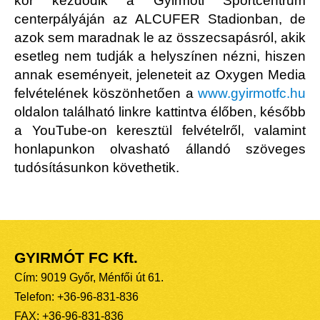
kor kezdődik a Gyirmóti Sportcentrum
centerpályáján az ALCUFER Stadionban, de
azok sem maradnak le az összecsapásról, akik
esetleg nem tudják a helyszínen nézni, hiszen
annak eseményeit, jeleneteit az Oxygen Media
felvételének köszönhetően a
www.gyirmotfc.hu
oldalon található linkre kattintva élőben, később
a YouTube-on keresztül felvételről, valamint
honlapunkon olvasható állandó szöveges
tudósításunkon követhetik.
GYIRMÓT FC Kft.
Cím: 9019 Győr, Ménfői út 61.
Telefon: +36-96-831-836
FAX: +36-96-831-836