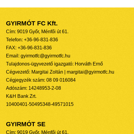
GYIRMÓT FC Kft.
Cím: 9019 Győr, Ménfői út 61.
Telefon: +36-96-831-836
FAX: +36-96-831-836
Email: gyirmotfc@gyirmotfc.hu
Tulajdonos-ügyvezető igazgató: Horváth Ernő
Cégvezető: Margitai Zoltán | margitai@gyirmotfc.hu
Cégjegyzék szám: 08 09 016084
Adószám: 14248953-2-08
K&H Bank Zrt.
10400401-50495348-49571015
GYIRMÓT SE
Cím: 9019 Győr, Ménfői út 61.