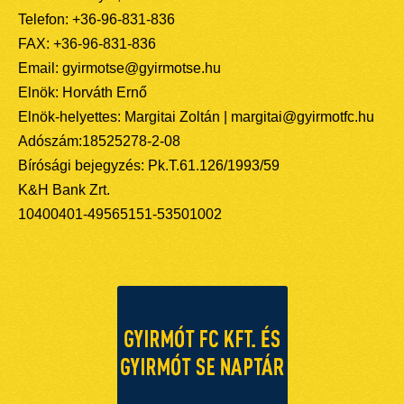
Telefon: +36-96-831-836
FAX: +36-96-831-836
Email: gyirmotse@gyirmotse.hu
Elnök: Horváth Ernő
Elnök-helyettes: Margitai Zoltán | margitai@gyirmotfc.hu
Adószám:18525278-2-08
Bírósági bejegyzés: Pk.T.61.126/1993/59
K&H Bank Zrt.
10400401-49565151-53501002