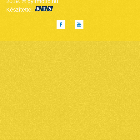
2019. © gyirmotfc.hu
Készítette: