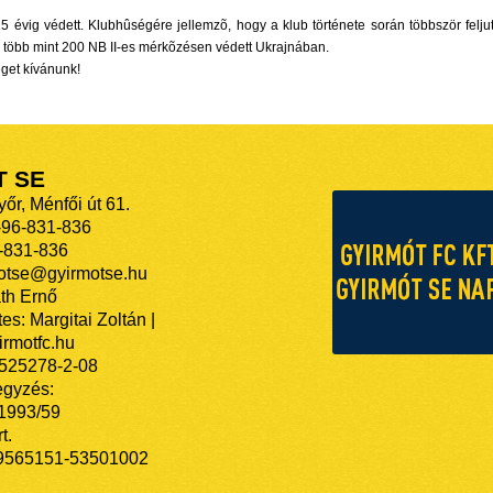
5 évig védett. Klubhûségére jellemzõ, hogy a klub története során többször felju
és több mint 200 NB II-es mérkõzésen védett Ukrajnában.
éget kívánunk!
T SE
őr, Ménfői út 61.
-96-831-836
-831-836
motse@gyirmotse.hu
th Ernő
es: Margitai Zoltán |
rmotfc.hu
525278-2-08
egyzés:
/1993/59
t.
9565151-53501002