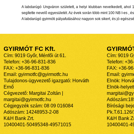
A labdarúgó Ungváron született, a helyi klubban nevelkedett, ahol 1
segítette nevelõ egyesületét. Az évek során több mint 100 NB I-es , 
A labdarúgó gyirmóti pályafutásához nagyon sok sikert, és jó egészs
GYIRMÓT FC Kft.
GYIRMÓ
Cím: 9019 Győr, Ménfői út 61.
Cím: 9019 Gy
Telefon: +36-96-831-836
Telefon: +36
FAX: +36-96-831-836
FAX: +36-96
Email: gyirmotfc@gyirmotfc.hu
Email: gyir
Tulajdonos-ügyvezető igazgató: Horváth
Elnök: Horvá
Ernő
Elnök-helyett
Cégvezető: Margitai Zoltán |
margitai@gyi
margitai@gyirmotfc.hu
Adószám:18
Cégjegyzék szám: 08 09 016084
Bírósági bej
Adószám: 14248953-2-08
Pk.T.61.126
K&H Bank Zrt.
K&H Bank Zr
10400401-50495348-49571015
10400401-4