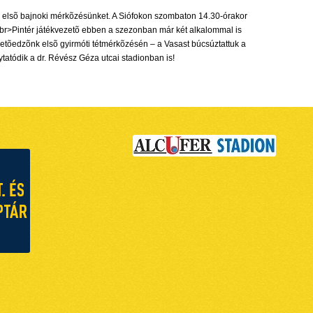
i elsõ bajnoki mérkõzésünket. A Siófokon szombaton 14.30-órakor
<br>Pintér játékvezetõ ebben a szezonban már két alkalommal is
ezetõedzõnk elsõ gyirmóti tétmérkõzésén – a Vasast búcsúztattuk a
tatódik a dr. Révész Géza utcai stadionban is!