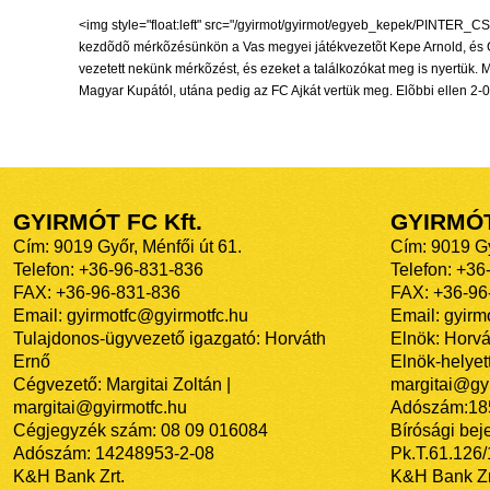
<img style="float:left" src="/gyirmot/gyirmot/egyeb_kepek/PINTER_C
kezdõdõ mérkõzésünkön a Vas megyei játékvezetõt Kepe Arnold, és Ge
vezetett nekünk mérkõzést, és ezeket a találkozókat meg is nyertük. 
Magyar Kupától, utána pedig az FC Ajkát vertük meg. Elõbbi ellen 2-0
GYIRMÓT FC Kft.
GYIRMÓ
Cím: 9019 Győr, Ménfői út 61.
Cím: 9019 Gy
Telefon: +36-96-831-836
Telefon: +36
FAX: +36-96-831-836
FAX: +36-96
Email: gyirmotfc@gyirmotfc.hu
Email: gyir
Tulajdonos-ügyvezető igazgató: Horváth
Elnök: Horvá
Ernő
Elnök-helyett
Cégvezető: Margitai Zoltán |
margitai@gyi
margitai@gyirmotfc.hu
Adószám:18
Cégjegyzék szám: 08 09 016084
Bírósági bej
Adószám: 14248953-2-08
Pk.T.61.126
K&H Bank Zrt.
K&H Bank Zr