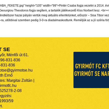
SABA_FEKETE.jpg" height="105" width="99">Pintér Csaba fogja vezetni a 2014. év
ourgiou Theodoros fogja segíteni, a tartalék játékvezetõ Kiss Norbert lesz. <br>
Mindkétszer hazai pályán vertük meg aktuális ellenfelünket, elõször – Sisa Tibor v
-ra, utóbbival szemben pedig 3-0-ra diadalmaskodtunk. Reméljük az a jó széria foly
T SE
őr, Ménfői út 61.
-96-831-836
-831-836
motse@gyirmotse.hu
th Ernő
es: Margitai Zoltán |
rmotfc.hu
525278-2-08
egyzés:
/1993/59
t.