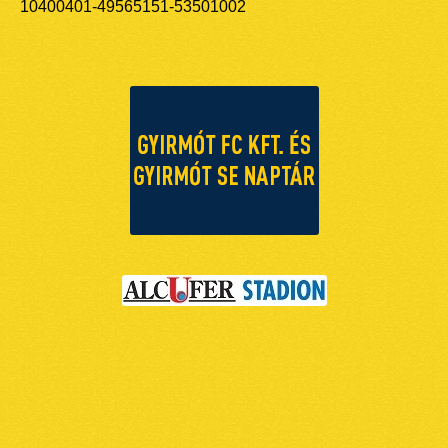
10400401-49565151-53501002