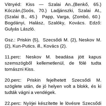
Vitnyéd: Kiss — Szalai An.,(Benkő, 65.)
Kóczán,(Soós, 70.) Ladjánszki, Szalai At.,
(Szalai B., 45.) Papp, Varga, (Zombó, 60.)
Bogdányi, Halász, Szalóky, Kovács. Edző:
Gulyás László.
Gsz.: Priskin (5), Szecsődi M. (2), Neskov M.
(2), Kun-Putics. ill., Kovács (2).
11.perc: Neskov M. beadása jött kapus
szemszögből kellemetlenül, de fölé tudta
tornászni Kiss.
20.perc: Priskin fejelhetett Szecsődi M.
szöglete után, de jó helyen volt a blokk, és ki
tudták vágni a vendégek.
22.perc: Nyírjei készítette le lövésre Szecsődi