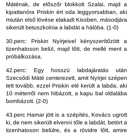
Máténak, de előszőr blokkolt Szalai, majd a
kipattanóra Priskin ért oda leggyorsabban, aki
miután első lövése elakadt Kissben, másodjára
sikerült betuszkolnia a labdát a hálóba. (1-0)
30.perc: Priskin Nyírjeivel kényszerítőzött a
tizenhatoson belül, majd lőtt, de mellé ment a
próbálkozása.
42.perc: Egy hosszú labdajáratás után
Szecsődi Máté centerezett, amit Nyírjei szépen
tett tovább, ezzel Priskin elé került a labda, aki
10 méterről nem hibázott, a kapu bal oldalába
bombázott. (2-0)
43.perc Hamar jött is a szépítés, Kovács ugrott
ki, de nem sikerült elvenni tőle a labdát, betört a
tizenhatoson belülre, és a rövidre lőtt, amire