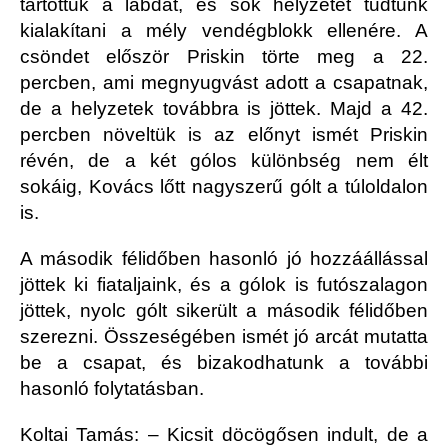
tartottuk a labdát, és sok helyzetet tudtunk
kialakítani a mély vendégblokk ellenére. A
csöndet először Priskin törte meg a 22.
percben, ami megnyugvást adott a csapatnak,
de a helyzetek továbbra is jöttek. Majd a 42.
percben növeltük is az előnyt ismét Priskin
révén, de a két gólos különbség nem élt
sokáig, Kovács lőtt nagyszerű gólt a túloldalon
is.
A második félidőben hasonló jó hozzáállással
jöttek ki fiataljaink, és a gólok is futószalagon
jöttek, nyolc gólt sikerült a második félidőben
szerezni. Összeségében ismét jó arcát mutatta
be a csapat, és bizakodhatunk a további
hasonló folytatásban.
Koltai Tamás: – Kicsit döcögősen indult, de a