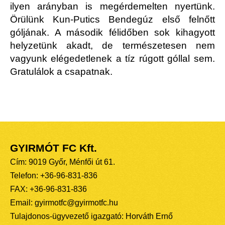
ilyen arányban is megérdemelten nyertünk.
Örülünk Kun-Putics Bendegúz első felnőtt
góljának. A második félidőben sok kihagyott
helyzetünk akadt, de természetesen nem
vagyunk elégedetlenek a tíz rúgott góllal sem.
Gratulálok a csapatnak.
GYIRMÓT FC Kft.
Cím: 9019 Győr, Ménfői út 61.
Telefon: +36-96-831-836
FAX: +36-96-831-836
Email: gyirmotfc@gyirmotfc.hu
Tulajdonos-ügyvezető igazgató: Horváth Ernő