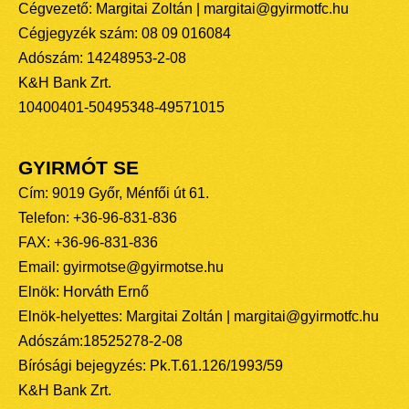
Cégvezető: Margitai Zoltán | margitai@gyirmotfc.hu
Cégjegyzék szám: 08 09 016084
Adószám: 14248953-2-08
K&H Bank Zrt.
10400401-50495348-49571015
GYIRMÓT SE
Cím: 9019 Győr, Ménfői út 61.
Telefon: +36-96-831-836
FAX: +36-96-831-836
Email: gyirmotse@gyirmotse.hu
Elnök: Horváth Ernő
Elnök-helyettes: Margitai Zoltán | margitai@gyirmotfc.hu
Adószám:18525278-2-08
Bírósági bejegyzés: Pk.T.61.126/1993/59
K&H Bank Zrt.