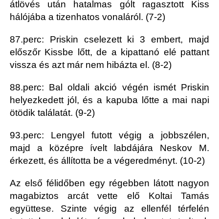
átlövés után hatalmas gólt ragasztott Kiss
hálójába a tizenhatos vonaláról. (7-2)
87.perc: Priskin cselezett ki 3 embert, majd
előszőr Kissbe lőtt, de a kipattanó elé pattant
vissza és azt már nem hibázta el. (8-2)
88.perc: Bal oldali akció végén ismét Priskin
helyezkedett jól, és a kapuba lőtte a mai napi
ötödik találatát. (9-2)
93.perc: Lengyel futott végig a jobbszélen,
majd a középre ívelt labdájára Neskov M.
érkezett, és állította be a végeredményt. (10-2)
Az első félidőben egy régebben látott nagyon
magabiztos arcát vette elő Koltai Tamás
együttese. Szinte végig az ellenfél térfelén