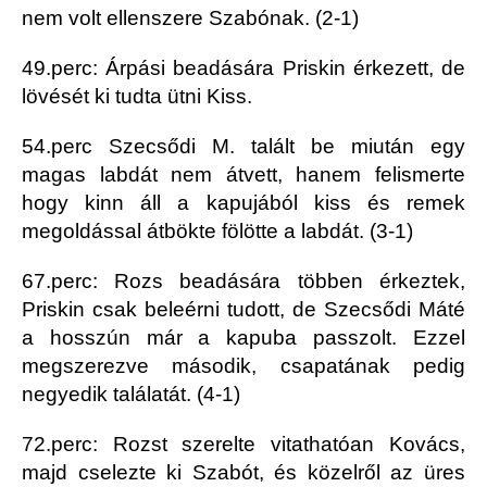
nem volt ellenszere Szabónak. (2-1)
49.perc: Árpási beadására Priskin érkezett, de
lövését ki tudta ütni Kiss.
54.perc Szecsődi M. talált be miután egy
magas labdát nem átvett, hanem felismerte
hogy kinn áll a kapujából kiss és remek
megoldással átbökte fölötte a labdát. (3-1)
67.perc: Rozs beadására többen érkeztek,
Priskin csak beleérni tudott, de Szecsődi Máté
a hosszún már a kapuba passzolt. Ezzel
megszerezve második, csapatának pedig
negyedik találatát. (4-1)
72.perc: Rozst szerelte vitathatóan Kovács,
majd cselezte ki Szabót, és közelről az üres