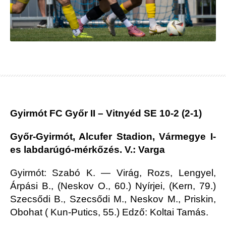
Gyirmót FC Győr II – Vitnyéd SE 10-2 (2-1)
Győr-Gyirmót, Alcufer Stadion, Vármegye I-
es labdarúgó-mérkőzés. V.: Varga
Gyirmót: Szabó K. — Virág, Rozs, Lengyel,
Árpási B., (Neskov O., 60.) Nyírjei, (Kern, 79.)
Szecsődi B., Szecsődi M., Neskov M., Priskin,
Obohat ( Kun-Putics, 55.) Edző: Koltai Tamás.