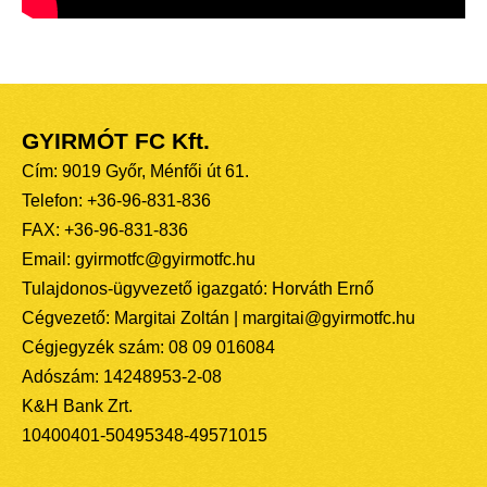
GYIRMÓT FC Kft.
Cím: 9019 Győr, Ménfői út 61.
Telefon: +36-96-831-836
FAX: +36-96-831-836
Email: gyirmotfc@gyirmotfc.hu
Tulajdonos-ügyvezető igazgató: Horváth Ernő
Cégvezető: Margitai Zoltán | margitai@gyirmotfc.hu
Cégjegyzék szám: 08 09 016084
Adószám: 14248953-2-08
K&H Bank Zrt.
10400401-50495348-49571015