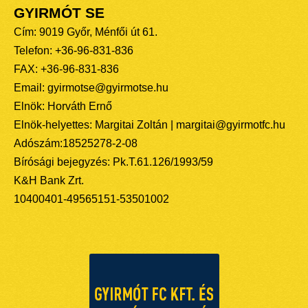
GYIRMÓT SE
Cím: 9019 Győr, Ménfői út 61.
Telefon: +36-96-831-836
FAX: +36-96-831-836
Email: gyirmotse@gyirmotse.hu
Elnök: Horváth Ernő
Elnök-helyettes: Margitai Zoltán | margitai@gyirmotfc.hu
Adószám:18525278-2-08
Bírósági bejegyzés: Pk.T.61.126/1993/59
K&H Bank Zrt.
10400401-49565151-53501002