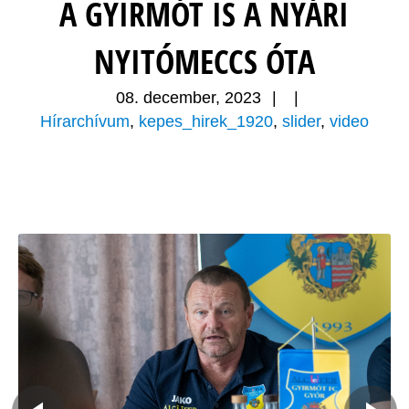
A GYIRMÓT IS A NYÁRI
NYITÓMECCS ÓTA
08. december, 2023
|
|
Hírarchívum
,
kepes_hirek_1920
,
slider
,
video